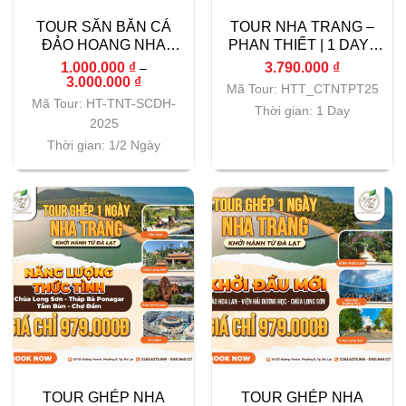
TOUR SĂN BẮN CÁ
TOUR NHA TRANG –
ĐẢO HOANG NHA
PHAN THIẾT | 1 DAY |
TRANG 1/2 NGÀY
CITY TOUR
1.000.000
₫
3.790.000
₫
–
Khoảng
3.000.000
₫
Mã Tour: HTT_CTNTPT25
giá:
Mã Tour: HT-TNT-SCDH-
từ
Thời gian: 1 Day
1.000.000 ₫
2025
đến
3.000.000 ₫
Thời gian: 1/2 Ngày
TOUR GHÉP NHA
TOUR GHÉP NHA