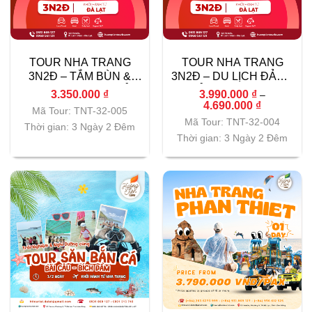
TOUR NHA TRANG
TOUR NHA TRANG
3N2Đ – TẮM BÙN &
3N2Đ – DU LỊCH ĐẢO –
VINWONDER – KHỞI
KHỞI HÀNH TỪ ĐÀ
3.350.000
₫
3.990.000
₫
–
HÀNH TỪ ĐÀ LẠT
LẠT
Khoảng
4.690.000
₫
Mã Tour: TNT-32-005
giá:
Mã Tour: TNT-32-004
từ
Thời gian: 3 Ngày 2 Đêm
3.990.000 
Thời gian: 3 Ngày 2 Đêm
đến
4.690.000 