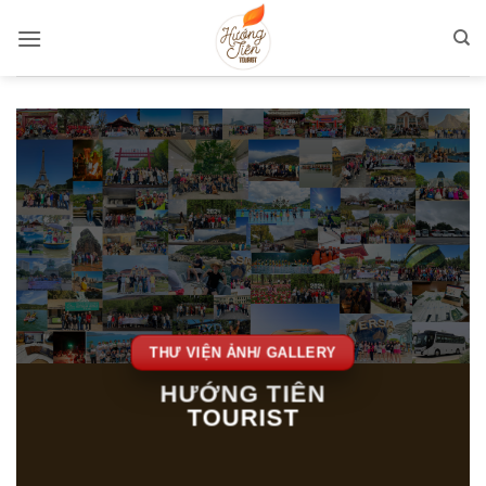
Bỏ
qua
nội
dung
THƯ VIỆN ẢNH/ GALLERY
HƯỚNG TIÊN
TOURIST