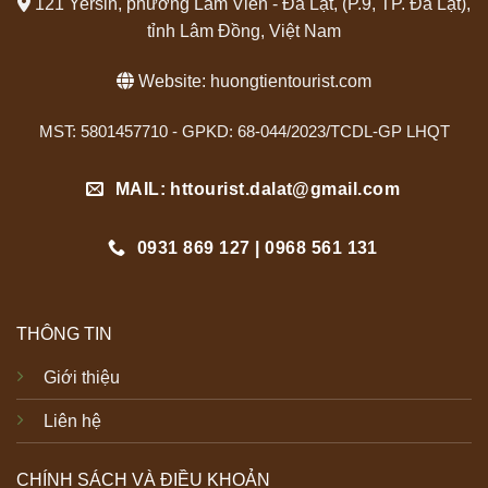
121 Yersin, phường Lâm Viên - Đà Lạt, (P.9, TP. Đà Lạt),
tỉnh Lâm Đồng, Việt Nam
Website:
huongtientourist.com
MST: 5801457710 - GPKD: 68-044/2023/TCDL-GP LHQT
MAIL: httourist.dalat@gmail.com
0931 869 127 | 0968 561 131
THÔNG TIN
Giới thiệu
Liên hệ
CHÍNH SÁCH VÀ ĐIỀU KHOẢN