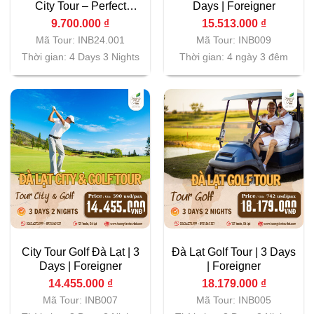
City Tour – Perfect
Days | Foreigner
Vietnam Golf Vacation
9.700.000
₫
15.513.000
₫
Mã Tour: INB24.001
Mã Tour: INB009
Thời gian: 4 Days 3 Nights
Thời gian: 4 ngày 3 đêm
City Tour Golf Đà Lạt | 3
Đà Lạt Golf Tour | 3 Days
Days | Foreigner
| Foreigner
14.455.000
₫
18.179.000
₫
Mã Tour: INB007
Mã Tour: INB005