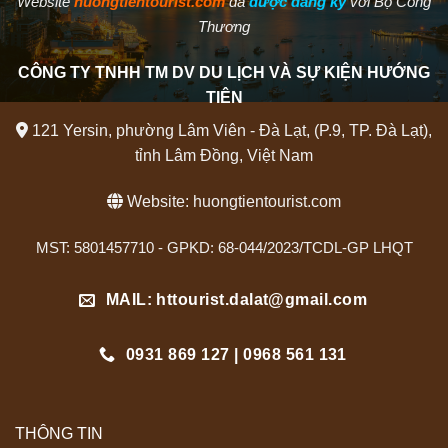
Website
huongtientourist.com
đã
được đăng ký
với Bộ Công
Thương
CÔNG TY TNHH TM DV DU LỊCH VÀ SỰ KIỆN HƯỚNG
TIÊN
121 Yersin, phường Lâm Viên - Đà Lạt, (P.9, TP. Đà Lạt),
tỉnh Lâm Đồng, Việt Nam
Website:
huongtientourist.com
MST: 5801457710 - GPKD: 68-044/2023/TCDL-GP LHQT
MAIL: httourist.dalat@gmail.com
0931 869 127 | 0968 561 131
THÔNG TIN