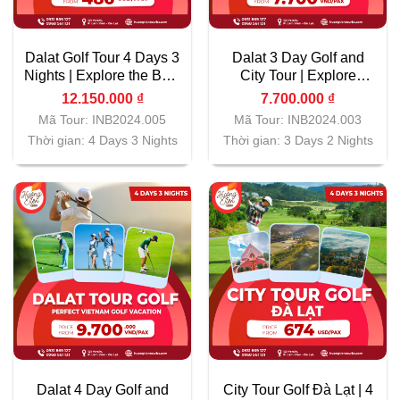
Dalat Golf Tour 4 Days 3
Dalat 3 Day Golf and
Nights | Explore the Best
City Tour | Explore
Golf Courses in Vietnam
Dalat’s Scenic Golf
12.150.000
₫
7.700.000
₫
Courses and Cultural
Mã Tour: INB2024.005
Mã Tour: INB2024.003
Highlights
Thời gian: 4 Days 3 Nights
Thời gian: 3 Days 2 Nights
Dalat 4 Day Golf and
City Tour Golf Đà Lạt | 4