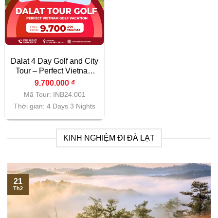
Dalat 4 Day Golf and City
Tour – Perfect Vietnam
Golf Vacation
9.700.000
₫
Mã Tour: INB24.001
Thời gian: 4 Days 3 Nights
KINH NGHIỆM ĐI ĐÀ LẠT
21
Th2