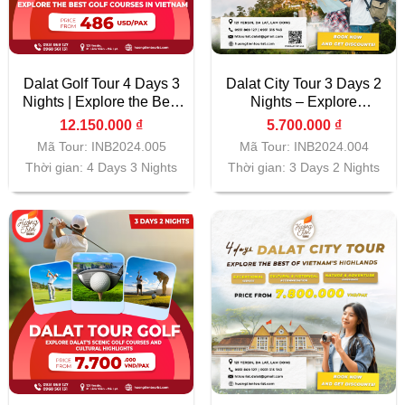
Dalat Golf Tour 4 Days 3
Dalat City Tour 3 Days 2
Nights | Explore the Best
Nights – Explore
Golf Courses in Vietnam
Vietnam’s Hidden Gem
12.150.000
₫
5.700.000
₫
Mã Tour: INB2024.005
Mã Tour: INB2024.004
Thời gian: 4 Days 3 Nights
Thời gian: 3 Days 2 Nights