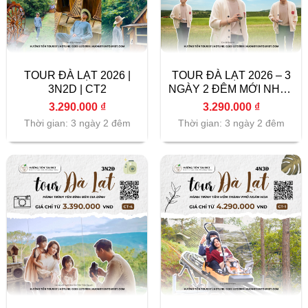
TOUR ĐÀ LẠT 2026 |
TOUR ĐÀ LẠT 2026 – 3
3N2D | CT2
NGÀY 2 ĐÊM MỚI NHẤT
(CT 3)
3.290.000
₫
3.290.000
₫
Thời gian: 3 ngày 2 đêm
Thời gian: 3 ngày 2 đêm