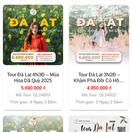
Tour Đà Lạt 4N3Đ – Mùa
Tour Đà Lạt 3N2Đ –
Hoa Dã Quỳ 2025
Khám Phá Đồi Cỏ Hồng
2025
5.690.000
₫
4.950.000
₫
Mã Tour: DL24003
Mã Tour: DL24002
Thời gian: 4 Ngày 3 Đêm
Thời gian: 3 Ngày 2 Đêm