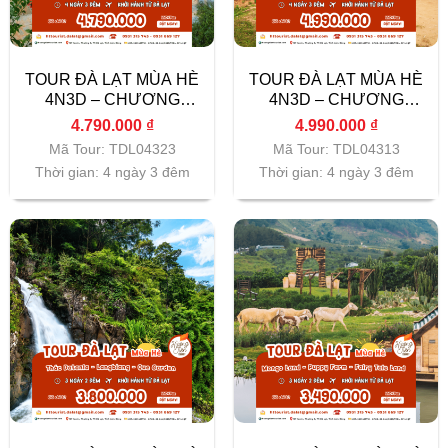
TOUR ĐÀ LẠT MÙA HÈ
TOUR ĐÀ LẠT MÙA HÈ
4N3D – CHƯƠNG
4N3D – CHƯƠNG
TRÌNH 02
TRÌNH 01
4.790.000
₫
4.990.000
₫
Mã Tour: TDL04323
Mã Tour: TDL04313
Thời gian: 4 ngày 3 đêm
Thời gian: 4 ngày 3 đêm