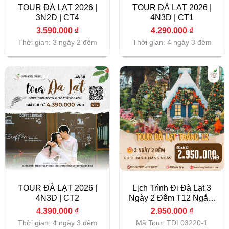
TOUR ĐÀ LẠT 2026 |
TOUR ĐÀ LẠT 2026 |
3N2D | CT4
4N3D | CT1
3.590.000
₫
4.290.000
₫
Thời gian: 3 ngày 2 đêm
Thời gian: 4 ngày 3 đêm
TOUR ĐÀ LẠT 2026 |
Lịch Trình Đi Đà Lạt 3
4N3D | CT2
Ngày 2 Đêm T12 Ngắm
Cảnh Đẹp
4.390.000
₫
2.950.000
₫
Thời gian: 4 ngày 3 đêm
Mã Tour: TDL03220-1