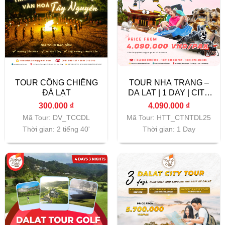
TOUR CỒNG CHIÊNG
TOUR NHA TRANG –
ĐÀ LẠT
DA LAT | 1 DAY | CITY
TOUR
300.000
₫
4.090.000
₫
Mã Tour: DV_TCCDL
Mã Tour: HTT_CTNTDL25
Thời gian: 2 tiếng 40'
Thời gian: 1 Day