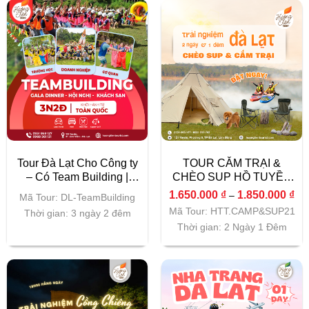
Tour Đà Lạt Cho Công ty
TOUR CẮM TRẠI &
– Có Team Building |
CHÈO SUP HỒ TUYỀN
GALA DINNER 2026
LÂM 2N1Đ
Kh
1.650.000
₫
1.850.000
₫
–
Mã Tour: DL-TeamBuilding
giá
Mã Tour: HTT.CAMP&SUP21
từ
Thời gian: 3 ngày 2 đêm
1.6
Thời gian: 2 Ngày 1 Đêm
đế
1.8