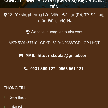
CÔNG TY TNHH TM DV DU LỊCH VÀ SỰ KIỆN HƯỚNG
TIÊN
121 Yersin, phường Lâm Viên - Đà Lạt, (P.9, TP. Đà Lạt),
tỉnh Lâm Đồng, Việt Nam
Website:
huongtientourist.com
MST: 5801457710 - GPKD: 68-044/2023/TCDL-GP LHQT
MAIL: httourist.dalat@gmail.com
0931 869 127 | 0968 561 131
THÔNG TIN
Giới thiệu
Liên hệ