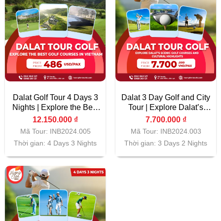
Dalat Golf Tour 4 Days 3
Dalat 3 Day Golf and City
Nights | Explore the Best
Tour | Explore Dalat’s
Golf Courses in Vietnam
Scenic Golf Courses and
12.150.000
₫
7.700.000
₫
Cultural Highlights
Mã Tour: INB2024.005
Mã Tour: INB2024.003
Thời gian: 4 Days 3 Nights
Thời gian: 3 Days 2 Nights