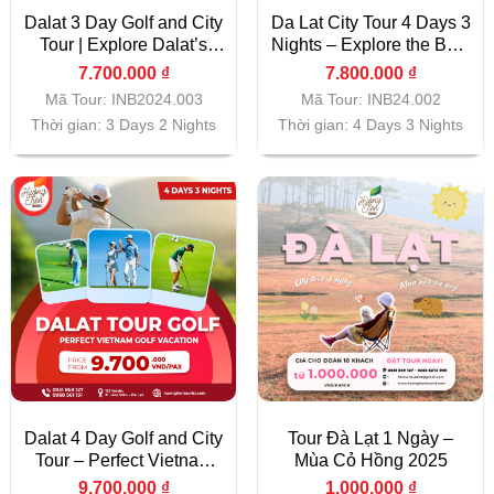
Dalat 3 Day Golf and City
Da Lat City Tour 4 Days 3
Tour | Explore Dalat’s
Nights – Explore the Best
Scenic Golf Courses and
of Vietnam’s Highlands
7.700.000
₫
7.800.000
₫
Cultural Highlights
Mã Tour: INB2024.003
Mã Tour: INB24.002
Thời gian: 3 Days 2 Nights
Thời gian: 4 Days 3 Nights
Dalat 4 Day Golf and City
Tour Đà Lạt 1 Ngày –
Tour – Perfect Vietnam
Mùa Cỏ Hồng 2025
Golf Vacation
9.700.000
₫
1.000.000
₫