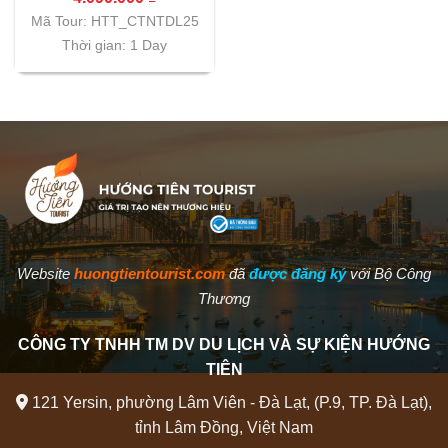
Mã Tour: HTT_CTNTDL25
Thời gian: 1 Day
Website
huongtientourist.com
đã
được đăng ký
với Bộ Công
Thương
CÔNG TY TNHH TM DV DU LỊCH VÀ SỰ KIỆN HƯỚNG
TIÊN
121 Yersin, phường Lâm Viên - Đà Lạt, (P.9, TP. Đà Lạt),
tỉnh Lâm Đồng, Việt Nam