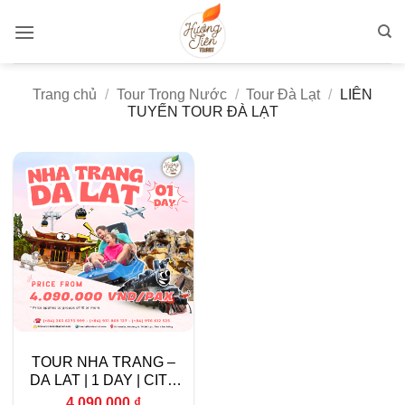
Bỏ
qua
nội
dung
Trang chủ
/
Tour Trong Nước
/
Tour Đà Lạt
/
LIÊN
TUYẾN TOUR ĐÀ LẠT
TOUR NHA TRANG –
DA LAT | 1 DAY | CITY
TOUR
4.090.000
₫