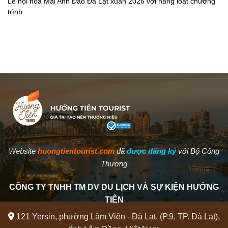
Lễ hội hoa Mai Anh Đào Đà Lạt xuân 2026 với hàng loạt chương
trình...
Website
huongtientourist.com
đã
được đăng ký
với Bộ Công
Thương
CÔNG TY TNHH TM DV DU LỊCH VÀ SỰ KIỆN HƯỚNG
TIÊN
121 Yersin, phường Lâm Viên - Đà Lạt, (P.9, TP. Đà Lạt),