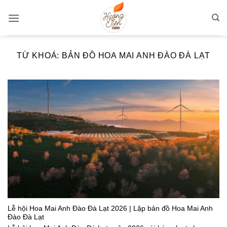
Bỏ
qua
nội
dung
TỪ KHOÁ:
BẢN ĐỒ HOA MAI ANH ĐÀO ĐÀ LẠT
Lễ hội Hoa Mai Anh Đào Đà Lạt 2026 | Lập bản đồ Hoa Mai Anh
Đào Đà Lạt