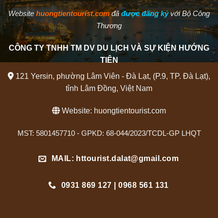
Website
huongtientourist.com
đã
được đăng ký
với Bộ Công
Thương
CÔNG TY TNHH TM DV DU LỊCH VÀ SỰ KIỆN HƯỚNG
TIÊN
121 Yersin, phường Lâm Viên - Đà Lạt, (P.9, TP. Đà Lạt),
tỉnh Lâm Đồng, Việt Nam
Website:
huongtientourist.com
MST: 5801457710 - GPKD: 68-044/2023/TCDL-GP LHQT
MAIL: httourist.dalat@gmail.com
0931 869 127 | 0968 561 131