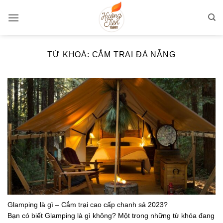
Bỏ
qua
nội
dung
TỪ KHOÁ:
CẮM TRẠI ĐÀ NẴNG
Glamping là gì – Cắm trại cao cấp chanh sả 2023?
Bạn có biết Glamping là gì không? Một trong những từ khóa đang