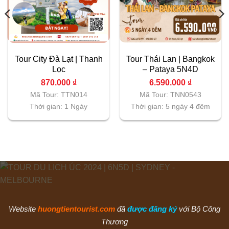
Tour City Đà Lạt | Thanh
Tour Thái Lan | Bangkok
Lọc
– Pataya 5N4D
870.000
₫
6.590.000
₫
Mã Tour: TTN014
Mã Tour: TNN0543
Thời gian: 1 Ngày
Thời gian: 5 ngày 4 đêm
Website
huongtientourist.com
đã
được đăng ký
với Bộ Công
Thương