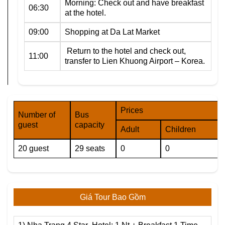
Morning: Check out and have breakfast
06:30
at the hotel.
09:00
Shopping at Da Lat Market
Return to the hotel and check out,
11:00
transfer to Lien Khuong Airport – Korea.
Prices
Number of
Bus
guest
capacity
Adult
Children
20 guest
29 seats
0
0
Giá Tour Bao Gồm