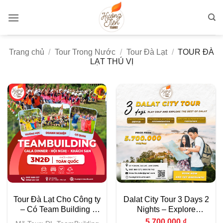
Bỏ
qua
nội
dung
Trang chủ
/
Tour Trong Nước
/
Tour Đà Lạt
/
TOUR ĐÀ
LẠT THÚ VỊ
Tour Đà Lạt Cho Công ty
Dalat City Tour 3 Days 2
– Có Team Building |
Nights – Explore
GALA DINNER 2026
Vietnam’s Hidden Gem
5.700.000
₫