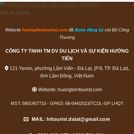
Website
huongtientourist.com
đã
được đăng ký
với Bộ Công
Thương
CÔNG TY TNHH TM DV DU LỊCH VÀ SỰ KIỆN HƯỚNG
TIÊN
121 Yersin, phường Lâm Viên - Đà Lạt, (P.9, TP. Đà Lạt),
tỉnh Lâm Đồng, Việt Nam
Website:
huongtientourist.com
MST: 5801457710 - GPKD: 68-044/2023/TCDL-GP LHQT
MAIL: httourist.dalat@gmail.com