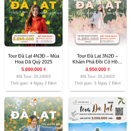
Tour Đà Lạt 4N3Đ – Mùa
Tour Đà Lạt 3N2Đ –
Hoa Dã Quỳ 2025
Khám Phá Đồi Cỏ Hồng
2025
5.690.000
₫
4.950.000
₫
Mã Tour: DL24003
Mã Tour: DL24002
Thời gian: 4 Ngày 3 Đêm
Thời gian: 3 Ngày 2 Đêm