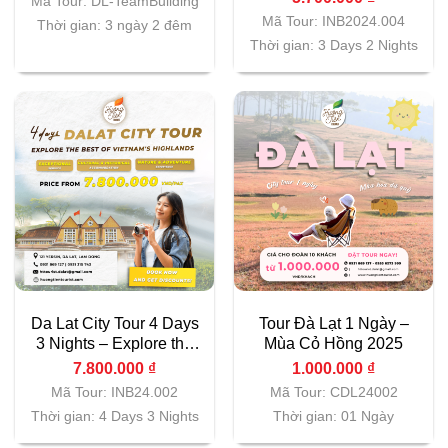
Mã Tour: DL-TeamBuilding
Mã Tour: INB2024.004
Thời gian: 3 ngày 2 đêm
Thời gian: 3 Days 2 Nights
Da Lat City Tour 4 Days
Tour Đà Lạt 1 Ngày –
3 Nights – Explore the
Mùa Cỏ Hồng 2025
Best of Vietnam’s
7.800.000
₫
1.000.000
₫
Highlands
Mã Tour: INB24.002
Mã Tour: CDL24002
Thời gian: 4 Days 3 Nights
Thời gian: 01 Ngày