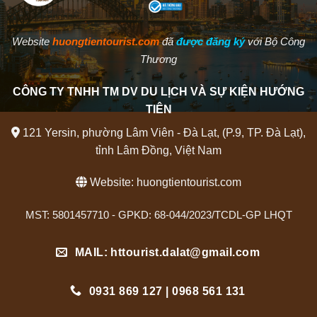
Website
huongtientourist.com
đã
được đăng ký
với Bộ Công
Thương
CÔNG TY TNHH TM DV DU LỊCH VÀ SỰ KIỆN HƯỚNG
TIÊN
121 Yersin, phường Lâm Viên - Đà Lạt, (P.9, TP. Đà Lạt),
tỉnh Lâm Đồng, Việt Nam
Website:
huongtientourist.com
MST: 5801457710 - GPKD: 68-044/2023/TCDL-GP LHQT
MAIL: httourist.dalat@gmail.com
0931 869 127 | 0968 561 131