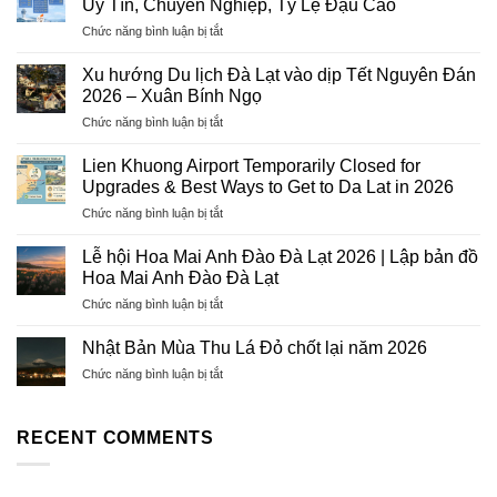
Uy Tín, Chuyên Nghiệp, Tỷ Lệ Đậu Cao
ở
Chức năng bình luận bị tắt
Dịch
Vụ
Xu hướng Du lịch Đà Lạt vào dịp Tết Nguyên Đán
Visa
2026 – Xuân Bính Ngọ
Trọn
ở
Chức năng bình luận bị tắt
Gói
Xu
2026
hướng
–
Lien Khuong Airport Temporarily Closed for
Du
Hướng
Upgrades & Best Ways to Get to Da Lat in 2026
lịch
Tiên
ở
Chức năng bình luận bị tắt
Đà
Tourist:
Lien
Lạt
Uy
Khuong
vào
Lễ hội Hoa Mai Anh Đào Đà Lạt 2026 | Lập bản đồ
Tín,
Airport
dịp
Hoa Mai Anh Đào Đà Lạt
Chuyên
Temporarily
Tết
Nghiệp,
ở
Chức năng bình luận bị tắt
Closed
Nguyên
Tỷ
Lễ
for
Đán
Lệ
hội
Upgrades
Nhật Bản Mùa Thu Lá Đỏ chốt lại năm 2026
2026
Đậu
Hoa
&
–
Cao
ở
Chức năng bình luận bị tắt
Mai
Best
Xuân
Nhật
Anh
Ways
Bính
Bản
Đào
to
Ngọ
Mùa
RECENT COMMENTS
Đà
Get
Thu
Lạt
to
Lá
2026
Da
Đỏ
|
Lat