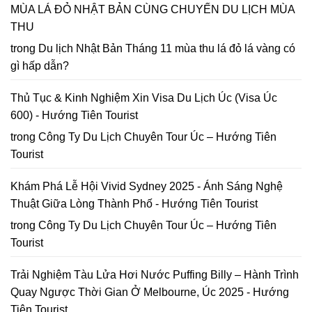
chốt
MÙA LÁ ĐỎ NHẬT BẢN CÙNG CHUYẾN DU LỊCH MÙA
Lập
in
lại
bản
2026
THU
năm
đồ
2026
Hoa
trong
Du lịch Nhật Bản Tháng 11 mùa thu lá đỏ lá vàng có
Mai
gì hấp dẫn?
Anh
Đào
Đà
Thủ Tục & Kinh Nghiệm Xin Visa Du Lịch Úc (Visa Úc
Lạt
600) - Hướng Tiên Tourist
trong
Công Ty Du Lịch Chuyên Tour Úc – Hướng Tiên
Tourist
Khám Phá Lễ Hội Vivid Sydney 2025 - Ánh Sáng Nghệ
Thuật Giữa Lòng Thành Phố - Hướng Tiên Tourist
trong
Công Ty Du Lịch Chuyên Tour Úc – Hướng Tiên
Tourist
Trải Nghiệm Tàu Lửa Hơi Nước Puffing Billy – Hành Trình
Quay Ngược Thời Gian Ở Melbourne, Úc 2025 - Hướng
Tiên Tourist