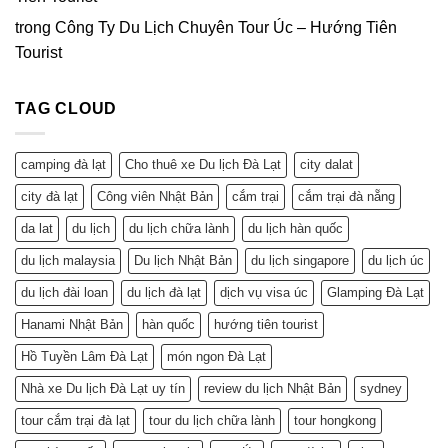
trong
Công Ty Du Lịch Chuyên Tour Úc – Hướng Tiên
Tourist
TAG CLOUD
camping đà lạt
Cho thuê xe Du lịch Đà Lạt
city dalat
city đà lạt
Công viên Nhật Bản
cắm trại
cắm trại đà nẵng
da lat
du lịch
du lịch chữa lành
du lịch hàn quốc
du lịch malaysia
Du lịch Nhật Bản
du lịch singapore
du lịch úc
du lịch đài loan
du lịch đà lạt
dịch vụ visa úc
Glamping Đà Lạt
Hanami Nhật Bản
hàn quốc
hướng tiên tourist
Hồ Tuyền Lâm Đà Lạt
món ngon Đà Lạt
Nhà xe Du lịch Đà Lạt uy tín
review du lịch Nhật Bản
sydney
tour cắm trại đà lạt
tour du lịch chữa lành
tour hongkong