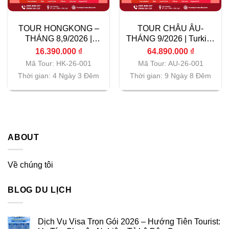
TOUR HONGKONG –
TOUR CHÂU ÂU-
THÁNG 8,9/2026 |
THÁNG 9/2026 | Turkish
Vietnam Airlines|
Airlines| TP.HCM
16.390.000
₫
64.890.000
₫
TP.HCM
Mã Tour: HK-26-001
Mã Tour: AU-26-001
Thời gian: 4 Ngày 3 Đêm
Thời gian: 9 Ngày 8 Đêm
ABOUT
Về chúng tôi
BLOG DU LỊCH
Dịch Vụ Visa Trọn Gói 2026 – Hướng Tiên Tourist: