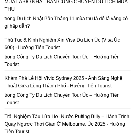
MÙA LÁ ĐỎ NHẬT BẢN CÙNG CHUYẾN DU LỊCH MÙA
Lập
in
lại
bản
2026
THU
năm
đồ
2026
Hoa
trong
Du lịch Nhật Bản Tháng 11 mùa thu lá đỏ lá vàng có
Mai
gì hấp dẫn?
Anh
Đào
Đà
Thủ Tục & Kinh Nghiệm Xin Visa Du Lịch Úc (Visa Úc
Lạt
600) - Hướng Tiên Tourist
trong
Công Ty Du Lịch Chuyên Tour Úc – Hướng Tiên
Tourist
Khám Phá Lễ Hội Vivid Sydney 2025 - Ánh Sáng Nghệ
Thuật Giữa Lòng Thành Phố - Hướng Tiên Tourist
trong
Công Ty Du Lịch Chuyên Tour Úc – Hướng Tiên
Tourist
Trải Nghiệm Tàu Lửa Hơi Nước Puffing Billy – Hành Trình
Quay Ngược Thời Gian Ở Melbourne, Úc 2025 - Hướng
Tiên Tourist