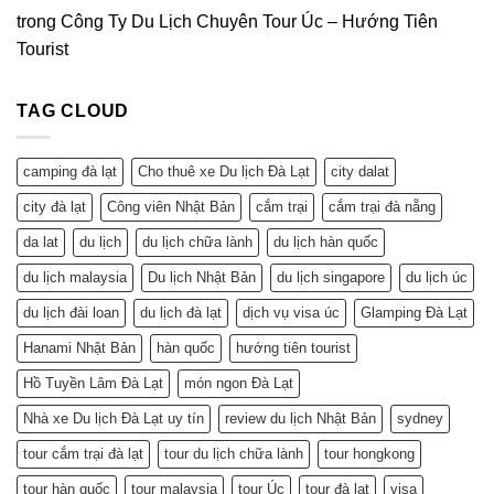
trong
Công Ty Du Lịch Chuyên Tour Úc – Hướng Tiên
Tourist
TAG CLOUD
camping đà lạt
Cho thuê xe Du lịch Đà Lạt
city dalat
city đà lạt
Công viên Nhật Bản
cắm trại
cắm trại đà nẵng
da lat
du lịch
du lịch chữa lành
du lịch hàn quốc
du lịch malaysia
Du lịch Nhật Bản
du lịch singapore
du lịch úc
du lịch đài loan
du lịch đà lạt
dịch vụ visa úc
Glamping Đà Lạt
Hanami Nhật Bản
hàn quốc
hướng tiên tourist
Hồ Tuyền Lâm Đà Lạt
món ngon Đà Lạt
Nhà xe Du lịch Đà Lạt uy tín
review du lịch Nhật Bản
sydney
tour cắm trại đà lạt
tour du lịch chữa lành
tour hongkong
tour hàn quốc
tour malaysia
tour Úc
tour đà lạt
visa