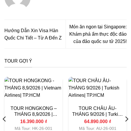
Món ăn ngon tại Singapore:
Hướng Dẫn Xin Visa Hàn
Khám phá ẩm thực độc đáo
Quốc Chi Tiết – Từ A Đến Z
của đảo quốc sư tử 2025!
TOUR GỢI Ý
TOUR HONGKONG –
TOUR CHÂU ÂU-
THÁNG 8,9/2026 |
THÁNG 9/2026 | Turkish
Vietnam Airlines|
Airlines| TP.HCM
16.390.000
₫
64.890.000
₫
TP.HCM
Mã Tour: HK-26-001
Mã Tour: AU-26-001