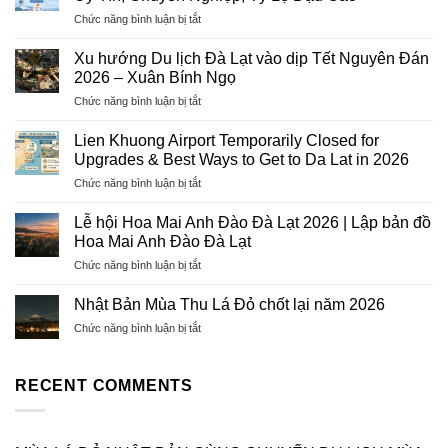
ở
Chức năng bình luận bị tắt
Dịch
Vụ
Xu hướng Du lịch Đà Lạt vào dịp Tết Nguyên Đán
Visa
2026 – Xuân Bính Ngọ
Trọn
ở
Chức năng bình luận bị tắt
Gói
Xu
2026
hướng
–
Lien Khuong Airport Temporarily Closed for
Du
Hướng
Upgrades & Best Ways to Get to Da Lat in 2026
lịch
Tiên
ở
Chức năng bình luận bị tắt
Đà
Tourist:
Lien
Lạt
Uy
Khuong
vào
Lễ hội Hoa Mai Anh Đào Đà Lạt 2026 | Lập bản đồ
Tín,
Airport
dịp
Hoa Mai Anh Đào Đà Lạt
Chuyên
Temporarily
Tết
Nghiệp,
ở
Chức năng bình luận bị tắt
Closed
Nguyên
Tỷ
Lễ
for
Đán
Lệ
hội
Upgrades
Nhật Bản Mùa Thu Lá Đỏ chốt lại năm 2026
2026
Đậu
Hoa
&
–
Cao
ở
Chức năng bình luận bị tắt
Mai
Best
Xuân
Nhật
Anh
Ways
Bính
Bản
Đào
to
Ngọ
Mùa
RECENT COMMENTS
Đà
Get
Thu
Lạt
to
Lá
2026
Da
Đỏ
|
Lat
chốt