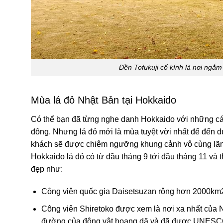
Đền Tofukuji cổ kính là nơi ngắ
Mùa lá đỏ Nhật Bản tại Hokkaido
Có thể bạn đã từng nghe danh Hokkaido với những cán
đông. Nhưng lá đỏ mới là mùa tuyệt vời nhất để đến d
khách sẽ được chiêm ngưỡng khung cảnh vô cùng lãng
Hokkaido lá đỏ có từ đầu tháng 9 tới đầu tháng 11 và
đẹp như:
Công viên quốc gia Daisetsuzan rộng hơn 2000km2 
Công viên Shiretoko được xem là nơi xa nhất của N
đường của động vật hoang dã và đã được UNESCO c