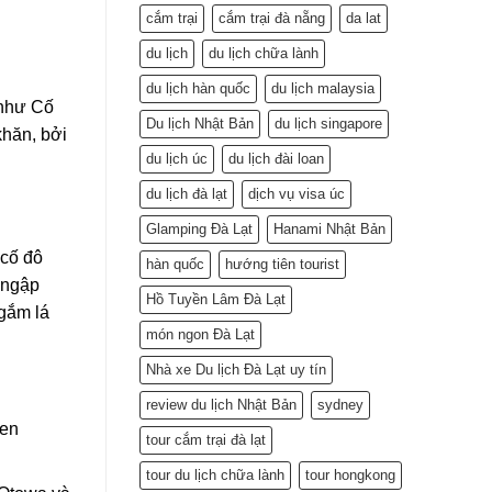
cắm trại
cắm trại đà nẵng
da lat
du lịch
du lịch chữa lành
du lịch hàn quốc
du lịch malaysia
 như Cố
Du lịch Nhật Bản
du lịch singapore
khăn, bởi
du lịch úc
du lịch đài loan
du lịch đà lạt
dịch vụ visa úc
Glamping Đà Lạt
Hanami Nhật Bản
 cố đô
hàn quốc
hướng tiên tourist
 ngập
Hồ Tuyền Lâm Đà Lạt
ngắm lá
món ngon Đà Lạt
Nhà xe Du lịch Đà Lạt uy tín
review du lịch Nhật Bản
sydney
gen
tour cắm trại đà lạt
tour du lịch chữa lành
tour hongkong