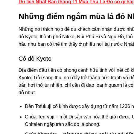
Du lịch Nhật Bản tháng 11 Mùa Thu Lá Đỏ có gì hấ
Những điểm ngắm mùa lá đỏ Nh
Những nơi thích hợp để du khách cảm nhận được nhữ
đô Kyoto, thành phố Nikko, Núi Phú Sĩ và Ngũ Hồ, thủ 
hầu như bạn có thể tìm thấy ở nhiều nơi tại nước Nhật
Cố đô Kyoto
Địa điểm đầu tiên có phong cảnh hữu tính với nét cổ 
Kyoto. Trời sang thu, nơi đây trở thành bức tranh vớ
tràn hơi thở tự nhiên, chỉ cần đi dạo loanh quanh là 
đỏ như:
Đền Tofukuji cổ kính được xây dựng từ năm 1236 
Chùa Tenryuji – một Di sản văn hóa thế giới đượ
Chiteien ngập tràn sắc đỏ lá phong.