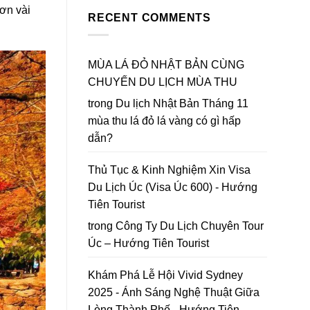
Bản
Đà
to
hơn vài
Mùa
RECENT COMMENTS
Lạt
Da
Thu
2026
Lat
Lá
|
in
Đỏ
Lập
2026
chốt
MÙA LÁ ĐỎ NHẬT BẢN CÙNG
bản
lại
đồ
CHUYẾN DU LỊCH MÙA THU
năm
Hoa
2026
Mai
trong
Du lịch Nhật Bản Tháng 11
Anh
mùa thu lá đỏ lá vàng có gì hấp
Đào
Đà
dẫn?
Lạt
Thủ Tục & Kinh Nghiệm Xin Visa
Du Lịch Úc (Visa Úc 600) - Hướng
Tiên Tourist
trong
Công Ty Du Lịch Chuyên Tour
Úc – Hướng Tiên Tourist
Khám Phá Lễ Hội Vivid Sydney
2025 - Ánh Sáng Nghệ Thuật Giữa
Lòng Thành Phố - Hướng Tiên