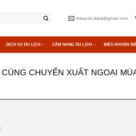
httourist.dalat@gmail.com
DỊCH VỤ DU LỊCH
CẨM NANG DU LỊCH
ĐIỀU KHOẢN ĐI
N CÙNG CHUYẾN XUẤT NGOẠI MÙ
t