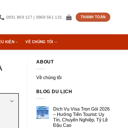
0931 869 127 | 0968 561 131
THANH TOÁN
ỀU KIỆN
VỀ CHÚNG TÔI
ABOUT
A
Về chúng tôi
BLOG DU LỊCH
Dịch Vụ Visa Trọn Gói 2026
– Hướng Tiên Tourist: Uy
Tín, Chuyên Nghiệp, Tỷ Lệ
Đậu Cao