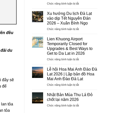
ở
Chức năng bình luận bị tắt
Dịch
Vụ
Xu hướng Du lịch Đà Lạt
Visa
vào dịp Tết Nguyên Đán
Trọn
2026 – Xuân Bính Ngọ
Gói
ở
Chức năng bình luận bị tắt
2026
iên đều
Xu
–
hướng
Hướng
Lien Khuong Airport
Du
Tiên
Temporarily Closed for
lịch
Tourist:
Upgrades & Best Ways to
 đãi du
Đà
Uy
Get to Da Lat in 2026
Lạt
Tín,
vào
Chuyên
ở
Chức năng bình luận bị tắt
dịp
Nghiệp,
Lien
Tết
Tỷ
Khuong
Lễ hội Hoa Mai Anh Đào Đà
Nguyên
Lệ
Airport
Lạt 2026 | Lập bản đồ Hoa
Đán
Đậu
Temporarily
Mai Anh Đào Đà Lạt
i đây sẽ
2026
Cao
Closed
–
ở
Chức năng bình luận bị tắt
for
u để
Xuân
Lễ
Upgrades
Bính
hội
&
Nhật Bản Mùa Thu Lá Đỏ
Ngọ
Hoa
Best
chốt lại năm 2026
Mai
Ways
lan tỏa
ở
Chức năng bình luận bị tắt
Anh
to
Nhật
an tỏa
Đào
Get