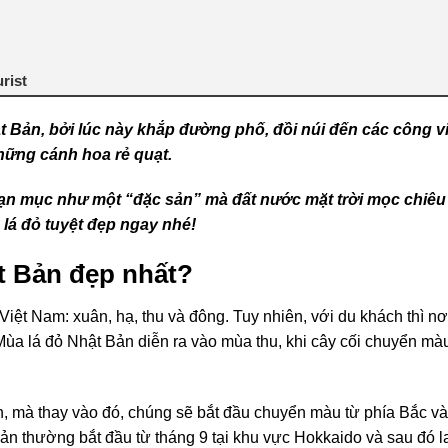
rist
t Bản, bởi lúc này khắp đường phố, đồi núi đến các công v
hững cánh hoa rẻ quạt.
ạn mục như một “đặc sản” mà đất nước mặt trời mọc chiêu
lá đỏ tuyệt đẹp ngay nhé!
t Bản đẹp nhất?
Việt Nam: xuân, hạ, thu và đông. Tuy nhiên, với du khách thì nơ
Mùa lá đỏ Nhật Bản diễn ra vào mùa thu
, khi cây cối chuyển mà
, mà thay vào đó, chúng sẽ bắt đầu chuyển màu từ phía Bắc và 
n thường bắt đầu từ tháng 9 tại khu vực Hokkaido và sau đó l