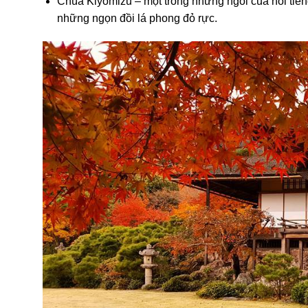
Chùa Kiyomizu – một trong những ngôi của nổi ti
những ngọn đồi lá phong đỏ rực.