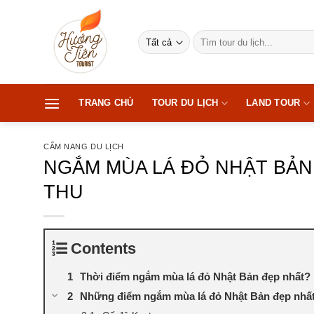
Bỏ
qua
Tìm
nội
kiếm:
dung
TRANG CHỦ
TOUR DU LỊCH
LAND TOUR
CẨM NANG DU LỊCH
NGẮM MÙA LÁ ĐỎ NHẬT BẢ
THU
Contents
Thời điểm ngắm mùa lá đỏ Nhật Bản đẹp nhất?
Những điểm ngắm mùa lá đỏ Nhật Bản đẹp nhấ