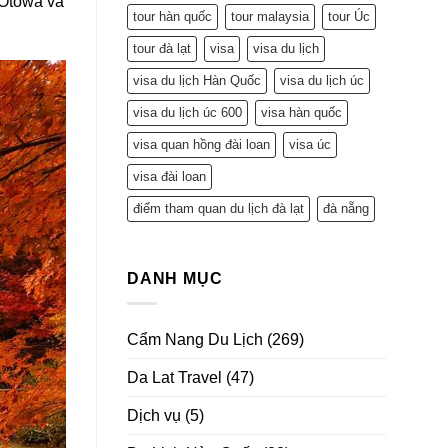
 Otowa và
tour hàn quốc
tour malaysia
tour Úc
tour đà lạt
visa
visa du lịch
visa du lịch Hàn Quốc
visa du lịch úc
visa du lịch úc 600
visa hàn quốc
visa quan hồng đài loan
visa úc
visa đài loan
điểm tham quan du lịch đà lạt
đà nẵng
DANH MỤC
Cẩm Nang Du Lịch
(269)
Da Lat Travel
(47)
Dịch vụ
(5)