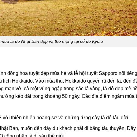
m mùa lá đỏ Nhật Bản đẹp và thơ mộng tại cố đô Kyoto
h đồng hoa tuyệt đẹp mùa hè và lễ hội tuyết Sapporo nổi tiến
u lịch Hokkaido. Vào mùa thu, Hokkaido quyến rũ đến lạ, đến đ
 mạn với cả một vùng ngập trong sắc lá vàng, lá đỏ đẹp mê h
 thường kéo dài trong khoảng 50 ngày. Các địa điểm ngắm mùa t
với thiên nhiên hoang sơ và những rừng cây lá đỏ lâu đời.
hật Bản, muốn đến đây du khách phải đi bằng tàu thuyền. Đây 
ông nhận là di sản thế giới.