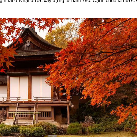
ếng nhất ở Nhật được xây dựng từ năm 780. Cạnh chùa là nước