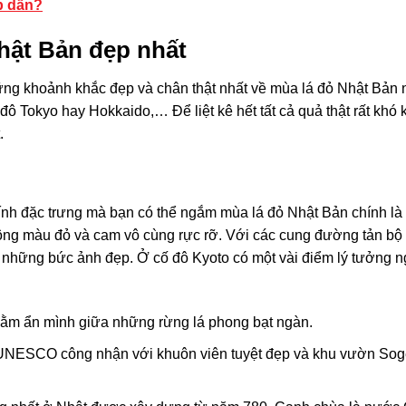
p dẫn?
ật Bản đẹp nhất
ng khoảnh khắc đẹp và chân thật nhất về mùa lá đỏ Nhật Bản
đô Tokyo hay Hokkaido,… Để liệt kê hết tất cả quả thật rất khó 
.
kính đặc trưng mà bạn có thể ngắm mùa lá đỏ Nhật Bản chính là
i tông màu đỏ và cam vô cùng rực rỡ. Với các cung đường tản bộ
có những bức ảnh đẹp. Ở cố đô Kyoto có một vài điểm lý tưởng 
nằm ẩn mình giữa những rừng lá phong bạt ngàn.
c UNESCO công nhận với khuôn viên tuyệt đẹp và khu vườn So