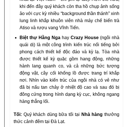
khi đến đây quý khách còn tha hồ chụp ảnh sống
ảo với cực kỳ nhiều “background thần thánh” xinh
lung linh khắp khuôn viên nhà máy chế biến trà
Atiso và rượu vang Vĩnh Tiến.
Biệt thự Hằng Nga
hay
Crazy House
(ngôi nhà
quái dị) là một công trình kiến trúc nổi tiếng bởi
phong cách thiết kế độc đáo và kỳ lạ. Tòa nhà
được thiết kế kỳ quặc gồm hang động, những
hành lang quanh co, và cả những bức tượng
động vật, cây cối khổng lồ được trang trí khắp
nơi. Nhìn vào kiến trúc của ngôi nhà có vẻ như
đã bị nấu tan chảy ở nhiệt độ cao và sau đó bị
đông cứng trong hình dạng kỳ cục, không ngang
hàng thẳng lối.
Tối:
Quý khách dùng bữa tối tại
Nhà hàng
thưởng
thức cảnh đêm tại Đà Lạt.