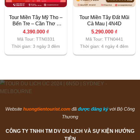
Tour Miền Tây Mỹ Tho –
Tour Miền Tây Đất Mũi
Bến Tre – Cần Thơ –
Cà Mau | 4N4D
Châu Đốc | 3N3D
4.390.000
₫
5.290.000
₫
Mã Tour: TTN0331
Mã Tour: TTN0441
Thời gian: 3 ngày 3 đêm
Thời gian: 4 ngày 4 đêm
Website
huongtientourist.com
đã
được đăng ký
với Bộ Công
Thương
CÔNG TY TNHH TM DV DU LỊCH VÀ SỰ KIỆN HƯỚNG
TIÊN