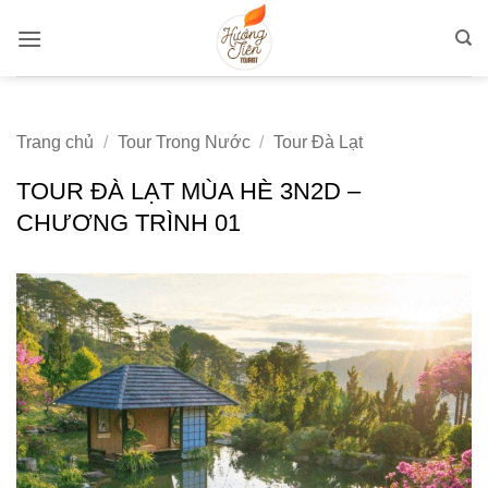
Bỏ
qua
nội
dung
Trang chủ
/
Tour Trong Nước
/
Tour Đà Lạt
TOUR ĐÀ LẠT MÙA HÈ 3N2D –
CHƯƠNG TRÌNH 01