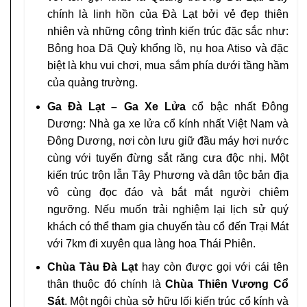
chính là linh hồn của Đà Lạt bởi vẻ đẹp thiên
nhiên và những công trình kiến trúc đặc sắc như:
Bông hoa Dã Quỳ khổng lồ, nụ hoa Atiso và đặc
biệt là khu vui chơi, mua sắm phía dưới tầng hầm
của quảng trường.
Ga Đà Lạt – Ga Xe Lửa
cổ bậc nhất Đông
Dương: Nhà ga xe lửa cổ kính nhất Việt Nam và
Đông Dương, nơi còn lưu giữ đầu máy hơi nước
cùng với tuyến đừng sắt răng cưa độc nhị. Một
kiến trúc trộn lẫn Tây Phương và dân tộc bản địa
vô cùng đọc đáo và bắt mắt người chiêm
ngưỡng. Nếu muốn trải nghiệm lại lịch sử quý
khách có thể tham gia chuyến tàu cổ đến Trại Mát
với 7km đi xuyên qua làng hoa Thái Phiên.
Chùa Tàu Đà Lạt
hay còn được gọi với cái tên
thân thuộc đó chính là
Chùa Thiên Vương Cổ
Sát
. Một ngôi chùa sở hữu lối kiến trúc cổ kính và