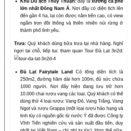
Khu Du lịch Thúy Thuận:
đây là
xưởng cà phê
lớn nhất Đông Nam Á
. Nơi đây có diện tích lên
đến gần 4 ha, lại còn được nằm trên cao, có view
ngắm trọn đồi thông và thiên nhiên núi rừng ở
thành phố tình yêu.
Trưa:
Quý khách dùng bữa trưa tại nhà hàng. Nghỉ
ngơi tại chỗ, tiếp tục tham quan Tour Đà Lạt 3n2d:
Đà Lạt Fairytale Land
Có tổng diện tích là
250m2, đường hầm dài hơn 100m, đủ sức chứa
1000 người. Nơi đây hiện đang lưu trữ hơn
10.000 chai rượu vang các loại. Quý khách có thể
dùng thử 4 loại rượu: Vang Đỏ, Vang Trắng, Vang
Ngọt và rượu Grappa (một loại rượu hảo hạng và
tinh túy có nguồn gốc từ nước Ý đã được Công ty
Vĩnh Tiến nghiên cứu và sản xuất đầu tiên, duy
nhất tại Việt Nam – chi phí tự túc). Hơn thế nữa,