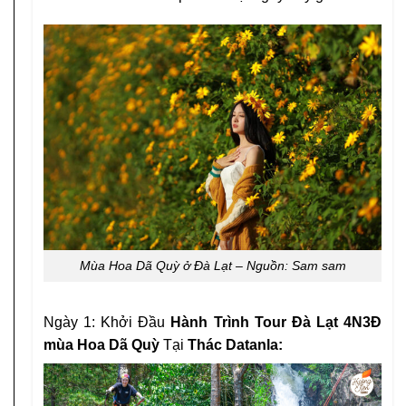
Mùa Hoa Dã Quỳ ở Đà Lạt – Nguồn: Sam sam
Ngày 1: Khởi Đầu
Hành Trình Tour Đà Lạt 4N3Đ
mùa Hoa Dã Quỳ
Tại
Thác Datanla: