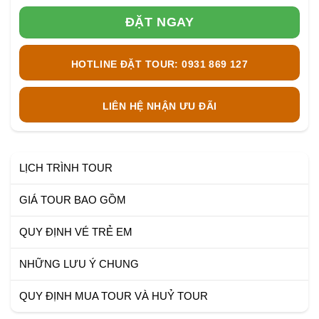
ĐẶT NGAY
HOTLINE ĐẶT TOUR: 0931 869 127
LIÊN HỆ NHẬN ƯU ĐÃI
LỊCH TRÌNH TOUR
GIÁ TOUR BAO GỒM
QUY ĐỊNH VÉ TRẺ EM
NHỮNG LƯU Ý CHUNG
QUY ĐỊNH MUA TOUR VÀ HUỶ TOUR