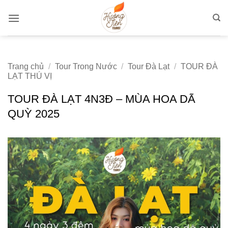
Bỏ
qua
nội
dung
Trang chủ
/
Tour Trong Nước
/
Tour Đà Lạt
/
TOUR ĐÀ
LẠT THÚ VỊ
TOUR ĐÀ LẠT 4N3Đ – MÙA HOA DÃ
QUỲ 2025