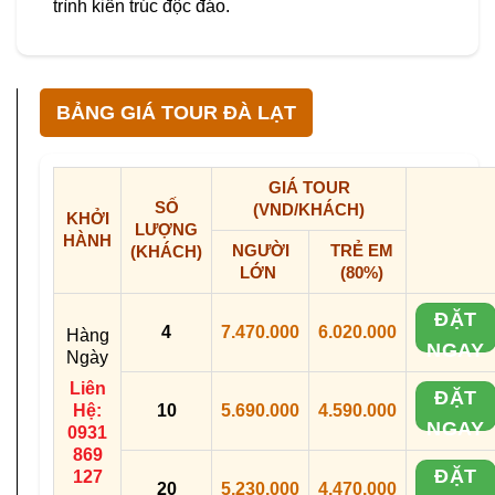
trình kiến trúc độc đáo.
BẢNG GIÁ TOUR ĐÀ LẠT
GIÁ TOUR
SỐ
(VND/KHÁCH)
KHỞI
LƯỢNG
HÀNH
NGƯỜI
TRẺ EM
(KHÁCH)
LỚN
(80%)
ĐẶT
4
7.470.000
6.020.000
Hàng
NGAY
Ngày
Liên
ĐẶT
Hệ:
10
5.690.000
4.590.000
NGAY
0931
869
ĐẶT
127
20
5.230.000
4.470.000