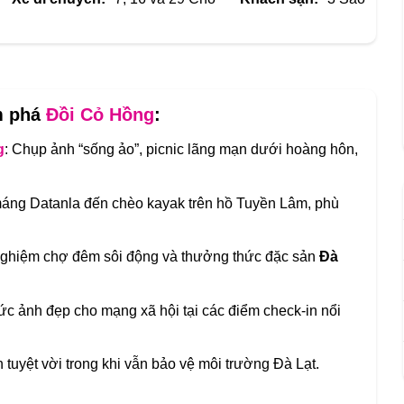
m phá
Đồi Cỏ Hồng
:
g
: Chụp ảnh “sống ảo”, picnic lãng mạn dưới hoàng hôn,
máng Datanla đến chèo kayak trên hồ Tuyền Lâm, phù
nghiệm chợ đêm sôi động và thưởng thức đặc sản
Đà
bức ảnh đẹp cho mạng xã hội tại các điểm check-in nổi
 tuyệt vời trong khi vẫn bảo vệ môi trường Đà Lạt.