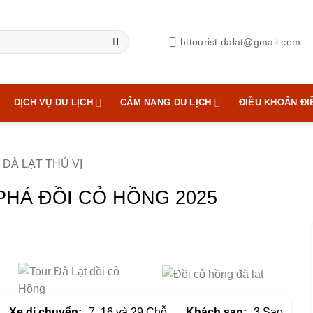
httourist.dalat@gmail.com
DỊCH VỤ DU LỊCH
CẨM NANG DU LỊCH
ĐIỀU KHOẢN ĐI
ĐÀ LẠT THÚ VỊ
PHÁ ĐỒI CỎ HỒNG 2025
Xe di chuyển:
7, 16 và 29 Chỗ
Khách sạn:
3 Sao