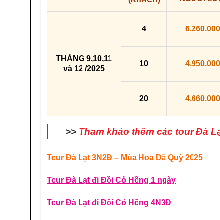
4
6.260.000
THÁNG 9,10,11
10
4.950.000
và 12 /2025
20
4.660.000
>>
Tham khảo thêm các tour Đà Lạt
Tour Đà Lạt 3N2Đ – Mùa Hoa Dã Quỳ 2025
Tour Đà Lạt đi Đồi Cỏ Hồng 1 ngày
Tour Đà Lạt đi Đồi Cỏ Hồng 4N3Đ