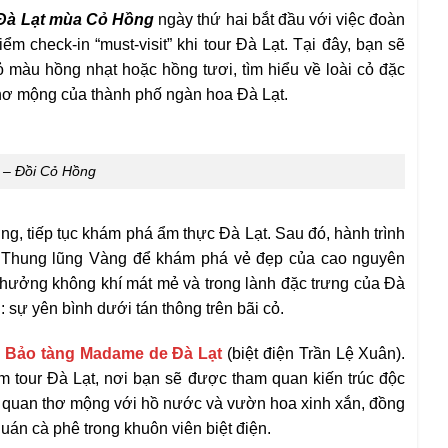
 Đà Lạt mùa Cỏ Hồng
ngày thứ hai bắt đầu với việc đoàn
ểm check-in “must-visit” khi tour Đà Lạt. Tại đây, bạn sẽ
màu hồng nhạt hoặc hồng tươi, tìm hiểu về loài cỏ đặc
thơ mộng của thành phố ngàn hoa Đà Lạt.
 – Đồi Cỏ Hồng
g, tiếp tục khám phá ẩm thực Đà Lạt. Sau đó, hành trình
Thung lũng Vàng để khám phá vẻ đẹp của cao nguyên
 hưởng không khí mát mẻ và trong lành đặc trưng của Đà
 sự yên bình dưới tán thông trên bãi cỏ.
m
Bảo tàng Madame de Đà Lạt
(biệt điện Trần Lệ Xuân).
m tour Đà Lạt, nơi bạn sẽ được tham quan kiến trúc độc
h quan thơ mộng với hồ nước và vườn hoa xinh xắn, đồng
uán cà phê trong khuôn viên biệt điện.