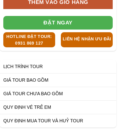
THÊM VÀO GIỎ HÀNG
ĐẶT NGAY
HOTLINE ĐẶT TOUR:
LIÊN HỆ NHẬN ƯU ĐÃI
0931 869 127
LỊCH TRÌNH TOUR
GIÁ TOUR BAO GỒM
GIÁ TOUR CHƯA BAO GỒM
QUY ĐỊNH VÉ TRẺ EM
QUY ĐỊNH MUA TOUR VÀ HUỶ TOUR