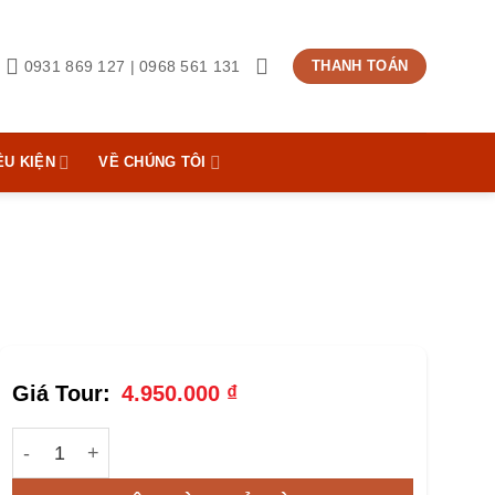
0931 869 127 | 0968 561 131
THANH TOÁN
ỀU KIỆN
VỀ CHÚNG TÔI
4.950.000
₫
Tour Đà Lạt 3N2Đ - Khám Phá Đồi Cỏ Hồng 2025 số lượn