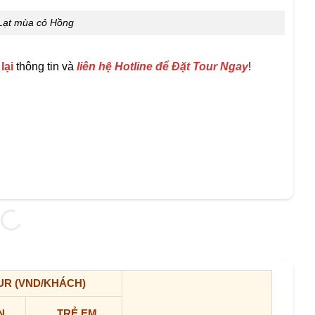
 Lạt mùa cỏ Hồng
lại
thông tin và
liên hệ Hotline để Đặt Tour Ngay
!
UR (VND/KHÁCH)
ỚN
TRẺ EM