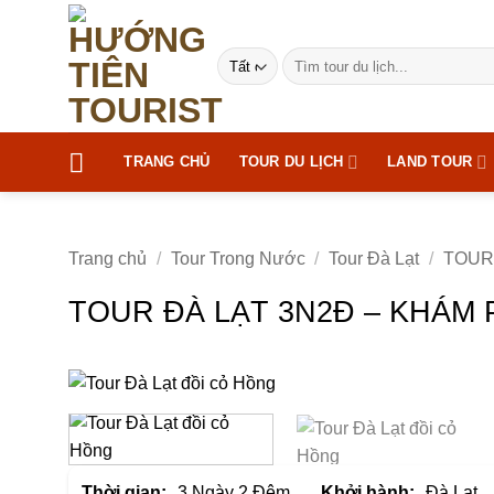
Bỏ
qua
Tìm
nội
kiếm:
dung
TRANG CHỦ
TOUR DU LỊCH
LAND TOUR
Trang chủ
/
Tour Trong Nước
/
Tour Đà Lạt
/
TOUR 
TOUR ĐÀ LẠT 3N2Đ – KHÁM 
Thời gian:
3 Ngày 2 Đêm
Khởi hành:
Đà Lạt