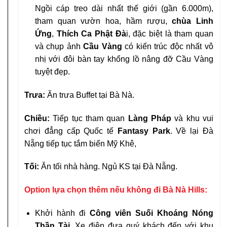
Ngồi cáp treo dài nhất thế giới (gần 6.000m),
tham quan vườn hoa, hầm rượu,
chùa Linh
Ứng
,
Thích Ca Phật Đà
i, đặc biệt là tham quan
và chụp ảnh
Cầu Vàng
có kiến trúc độc nhất vô
nhị với đôi bàn tay khổng lồ nâng đỡ Cầu Vàng
tuyệt đẹp.
Trưa:
Ăn trưa Buffet tại Bà Nà.
Chiều:
Tiếp tục tham quan
Làng Pháp
và khu vui
chơi đẳng cấp Quốc tế
Fantasy Park
. Về lại Đà
Nẵng tiếp tục tắm biển Mỹ Khê,
Tối:
Ăn tối nhà hàng. Ngủ KS tại Đà Nẵng.
Option lựa chọn thêm nếu không đi Bà Nà Hills:
Khởi hành đi
Công viên Suối Khoáng Nóng
Thần Tài
. Xe điện đưa quý khách đến với khu