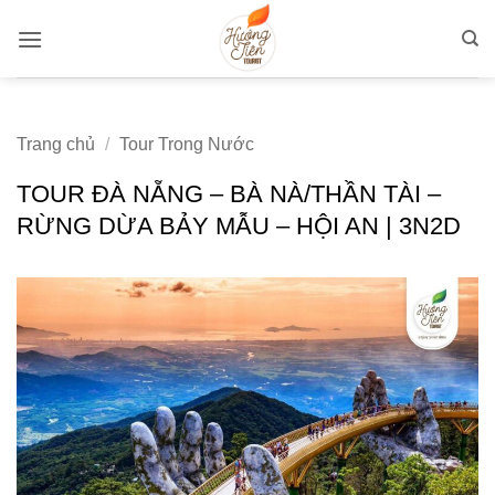
Bỏ
qua
nội
dung
Trang chủ
/
Tour Trong Nước
TOUR ĐÀ NẴNG – BÀ NÀ/THẦN TÀI –
RỪNG DỪA BẢY MẪU – HỘI AN | 3N2D