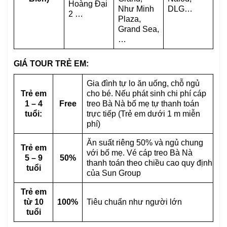
Hoàng Đại
Như Minh
DLG…
2 …
Plaza,
Grand Sea,
…
GIÁ TOUR TRẺ EM:
Gia đình tự lo ăn uống, chỗ ngủ
Trẻ em
cho bé. Nếu phát sinh chi phí cáp
1 – 4
Free
treo Bà Nà bố mẹ tự thanh toán
tuổi:
trực tiếp (Trẻ em dưới 1 m miễn
phí)
Ăn suất riêng 50% và ngủ chung
Trẻ em
với bố mẹ. Vé cáp treo Bà Nà
5 – 9
50%
thanh toán theo chiều cao quy định
tuổi
của Sun Group
Trẻ em
từ 10
100%
Tiêu chuẩn như người lớn
tuổi