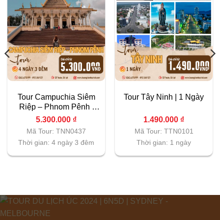
Tour Campuchia Siêm
Tour Tây Ninh | 1 Ngày
Riệp – Phnom Pênh |
4N3D
5.300.000
₫
1.490.000
₫
Mã Tour: TNN0437
Mã Tour: TTN0101
Thời gian: 4 ngày 3 đêm
Thời gian: 1 ngày