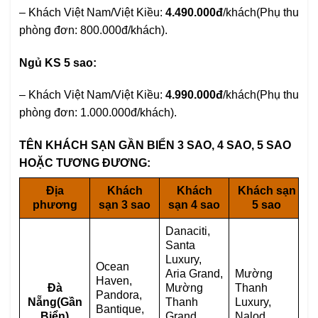
– Khách Việt Nam/Việt Kiều:
4.490.000đ
/khách(Phụ thu
phòng đơn: 800.000đ/khách).
Ngủ KS 5 sao:
– Khách Việt Nam/Việt Kiều:
4.990.000đ
/khách(Phụ thu
phòng đơn: 1.000.000đ/khách).
TÊN KHÁCH SẠN GẦN BIỂN 3 SAO, 4 SAO, 5 SAO
HOẶC TƯƠNG ĐƯƠNG:
Địa
Khách
Khách
Khách sạn
phương
sạn 3 sao
sạn 4 sao
5 sao
Danaciti,
Santa
Luxury,
Ocean
Aria Grand,
Mường
Haven,
Đà
Mường
Thanh
Pandora,
Nẵng(Gần
Thanh
Luxury,
Bantique,
Biển)
Grand,
Nalod,