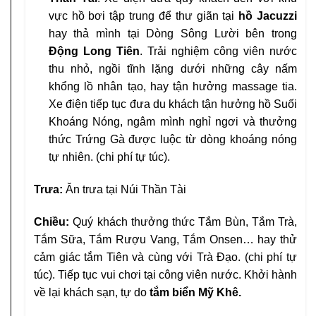
vực hồ bơi tập trung để thư giãn tại
hồ Jacuzzi
hay thả mình tại Dòng Sông Lười bên trong
Động Long Tiên
. Trải nghiệm công viên nước
thu nhỏ, ngồi tĩnh lặng dưới những cây nấm
khổng lồ nhân tạo, hay tận hưởng massage tia.
Xe điện tiếp tục đưa du khách tận hưởng hồ Suối
Khoáng Nóng, ngâm mình nghỉ ngơi và thưởng
thức Trứng Gà được luộc từ dòng khoáng nóng
tự nhiên. (chi phí tự túc).
Trưa:
Ăn trưa tại Núi Thần Tài
Chiều:
Quý khách thưởng thức Tắm Bùn, Tắm Trà,
Tắm Sữa, Tắm Rượu Vang, Tắm Onsen… hay thử
cảm giác tắm Tiên và cùng với Trà Đạo. (chi phí tự
túc). Tiếp tục vui chơi tại công viên nước. Khởi hành
về lại khách sạn, tự do
tắm biển Mỹ Khê.