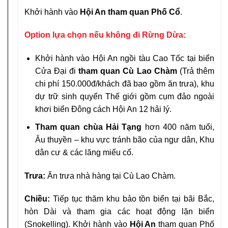
Khởi hành vào
Hội An tham quan Phố Cổ
.
Option lựa chọn nếu không đi Rừng Dừa:
Khởi hành vào Hội An ngồi tàu Cao Tốc tại biển
Cửa Đại đi
tham quan Cù Lao Chàm
(Trả thêm
chi phí 150.000đ/khách đã bao gồm ăn trưa), khu
dự trữ sinh quyển Thế giới gồm cụm đảo ngoài
khơi biển Đông cách Hội An 12 hải lý.
Tham quan chùa Hải Tạng
hơn 400 năm tuổi,
Âu thuyền – khu vực tránh bão của ngư dân, Khu
dân cư & các lăng miếu cổ.
Trưa:
Ăn trưa nhà hàng tại Cù Lao Chàm.
Chiều:
Tiếp tục thăm khu bảo tồn biển tại bãi Bắc,
hòn Dài và tham gia các hoạt động lặn biển
(Snokelling). Khởi hành vào
Hội An
tham quan Phố