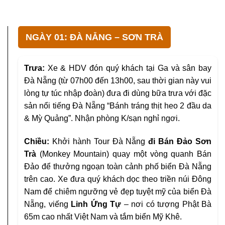
NGÀY 01: ĐÀ NẴNG – SƠN TRÀ
Trưa:
Xe & HDV đón quý khách tại Ga và sân bay
Đà Nẵng (từ 07h00 đến 13h00, sau thời gian này vui
lòng tự túc nhập đoàn) đưa đi dùng bữa trưa với đặc
sản nổi tiếng Đà Nẵng “Bánh tráng thịt heo 2 đầu da
& Mỳ Quảng”. Nhận phòng K/sạn nghỉ ngơi.
Chiều:
Khởi hành Tour Đà Nẵng
đi Bán Đảo Sơn
Trà
(Monkey Mountain) quay một vòng quanh Bán
Đảo để thưởng ngoạn toàn cảnh phố biển Đà Nẵng
trên cao. Xe đưa quý khách dọc theo triền núi Đông
Nam để chiêm ngưỡng vẻ đẹp tuyệt mỹ của biển Đà
Nẵng, viếng
Linh Ứng Tự
– nơi có tượng Phật Bà
65m cao nhất Việt Nam và tắm biển Mỹ Khê.