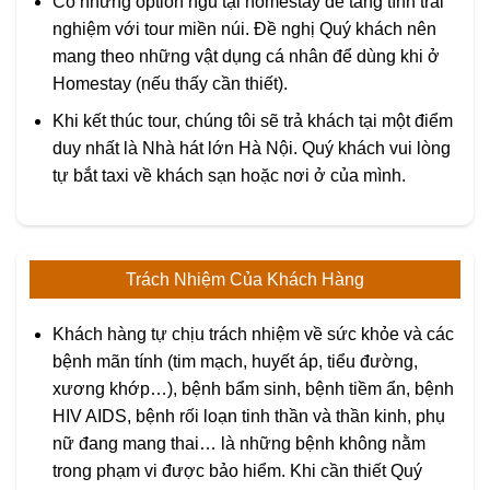
Có những option ngủ tại homestay để tăng tính trải
nghiệm với tour miền núi. Đề nghị Quý khách nên
mang theo những vật dụng cá nhân để dùng khi ở
Homestay (nếu thấy cần thiết).
Khi kết thúc tour, chúng tôi sẽ trả khách tại một điểm
duy nhất là Nhà hát lớn Hà Nội. Quý khách vui lòng
tự bắt taxi về khách sạn hoặc nơi ở của mình.
Trách Nhiệm Của Khách Hàng
Khách hàng tự chịu trách nhiệm về sức khỏe và các
bệnh mãn tính (tim mạch, huyết áp, tiểu đường,
xương khớp…), bệnh bẩm sinh, bệnh tiềm ẩn, bệnh
HIV AIDS, bệnh rối loạn tinh thần và thần kinh, phụ
nữ đang mang thai… là những bệnh không nằm
trong phạm vi được bảo hiểm. Khi cần thiết Quý