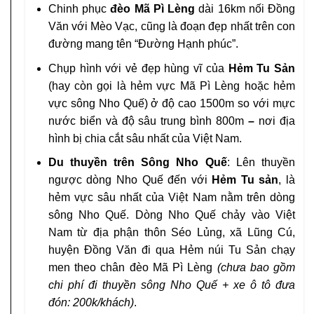
Chinh phục
đèo Mã Pì Lèng
dài 16km nối Đồng
Văn với Mèo Vạc, cũng là đoạn đẹp nhất trên con
đường mang tên “Đường Hạnh phúc”.
Chụp hình với vẻ đẹp hùng vĩ của
Hẻm Tu Sản
(hay còn gọi là hẻm vực Mã Pì Lèng hoặc hẻm
vực sông Nho Quế) ở độ cao 1500m so với mực
nước biển và độ sâu trung bình 800m
–
nơi địa
hình bị chia cắt sâu nhất của Việt Nam.
Du thuyền trên Sông Nho Quế
: Lên thuyền
ngược dòng Nho Quế đến với
Hẻm Tu sản
, là
hẻm vực sâu nhất của Việt Nam nằm trên dòng
sông Nho Quế. Dòng Nho Quế chảy vào Việt
Nam từ địa phận thôn Séo Lủng, xã Lũng Cú,
huyện Đồng Văn đi qua Hẻm núi Tu Sản chạy
men theo chân đèo Mã Pì Lèng
(chưa bao gồm
chi phí đi thuyền sông Nho Quế + xe ô tô đưa
đón: 200k/khách)
.