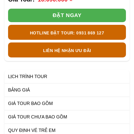
là:
hiện
10.190.000 ₫.
tại
là:
ĐẶT NGAY
10.090.000 ₫.
HOTLINE ĐẶT TOUR: 0931 869 127
LIÊN HỆ NHẬN ƯU ĐÃI
LỊCH TRÌNH TOUR
BẢNG GIÁ
GIÁ TOUR BAO GỒM
GIÁ TOUR CHƯA BAO GỒM
QUY ĐỊNH VÉ TRẺ EM