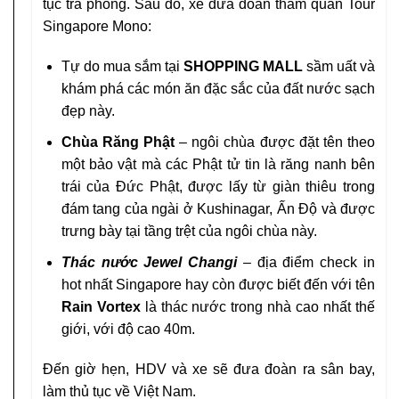
tục trả phòng. Sau đó, xe đưa đoàn tham quan Tour
Singapore Mono:
Tự do mua sắm tại
SHOPPING MALL
sầm uất và
khám phá các món ăn đặc sắc của đất nước sạch
đẹp này.
Chùa Răng Phật
– ngôi chùa được đặt tên theo
một bảo vật mà các Phật tử tin là răng nanh bên
trái của Đức Phật, được lấy từ giàn thiêu trong
đám tang của ngài ở Kushinagar, Ấn Độ và được
trưng bày tại tầng trệt của ngôi chùa này.
Thác nước Jewel Changi
– địa điểm check in
hot nhất Singapore hay còn được biết đến với tên
Rain Vortex
là thác nước trong nhà cao nhất thế
giới, với độ cao 40m.
Đến giờ hẹn, HDV và xe sẽ đưa đoàn ra sân bay,
làm thủ tục về Việt Nam.