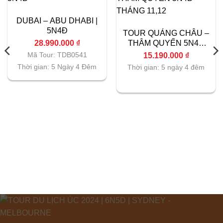
DUBAI – ABU DHABI |
5N4Đ
TOUR QUẢNG CHÂU –
THÂM QUYẾN 5N4Đ
28.990.000
₫
THÁNG 11,12
Mã Tour: TDB0541
15.190.000
₫
Thời gian: 5 Ngày 4 Đêm
Thời gian: 5 ngày 4 đêm