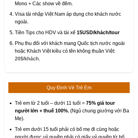
Mono + Các show về đêm.
Visa tái nhập Việt Nam áp dụng cho khách nước
ngoài.
Tiền Tips cho HDV và tài xế
15USD/khách/tour
Phụ thu đối với khách mang Quốc tịch nước ngoài
hoặc Khách Việt kiều có tên không thuần Việt:
20$/khách.
Quy Định Vé Trẻ Em
Trẻ em từ 2 tuổi – dưới 11 tuổi =
75% giá tour
người lớn + thuế 100%.
(Ngủ chung giường với Ba
Mẹ).
Trẻ em dưới 15 tuổi phải có bố mẹ đi cùng hoặc
người được uỷ quyền phải có giấy uỷ quyền từ bố