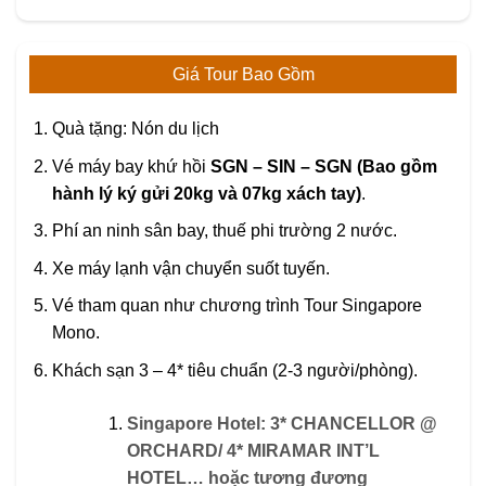
Giá Tour Bao Gồm
Quà tặng: Nón du lịch
Vé máy bay khứ hồi
SGN – SIN – SGN (Bao gồm
hành lý ký gửi 20kg và 07kg xách tay)
.
Phí an ninh sân bay, thuế phi trường 2 nước.
Xe máy lạnh vận chuyển suốt tuyến.
Vé tham quan như chương trình Tour Singapore
Mono.
Khách sạn 3 – 4* tiêu chuẩn (2-3 người/phòng).
Singapore Hotel: 3* CHANCELLOR @
ORCHARD
/
4* MIRAMAR INT’L
HOTEL
… hoặc tương đương