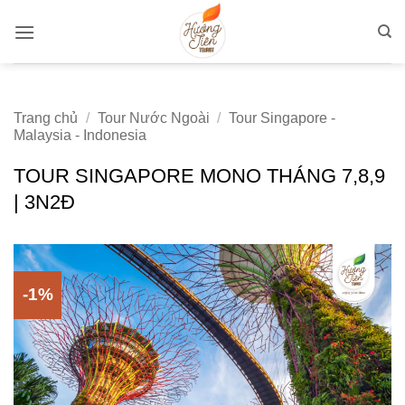
Bỏ
qua
nội
dung
Trang chủ
/
Tour Nước Ngoài
/
Tour Singapore -
Malaysia - Indonesia
TOUR SINGAPORE MONO THÁNG 7,8,9
| 3N2Đ
-1%