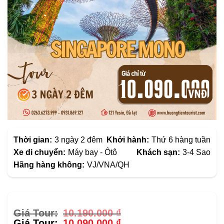
Thời gian:
3 ngày 2 đêm
Khởi hành:
Thứ 6 hàng tuần
Xe di chuyển:
Máy bay - Ôtô
Khách sạn:
3-4 Sao
Hãng hàng không:
VJ/VNA/QH
Giá
10.190.000
₫
gốc
Giá
10.090.000
₫