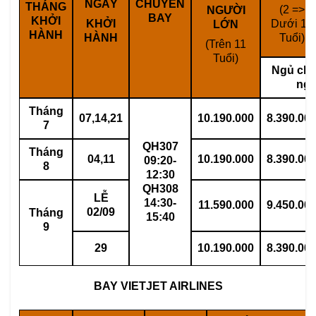
NGÀY
CHUYẾN
THÁNG
(2 =>
NGƯỜI
BAY
KHỞI
KHỞI
Dưới 11
LỚN
HÀNH
HÀNH
Tuổi)
(Trên 11
Tuổi)
Ngủ ch
ngư
Tháng
07,14,21
10.190.000
8.390.00
7
QH307
Tháng
04,11
10.190.000
8.390.00
09:20-
8
12:30
QH308
LỄ
14:30-
11.590.000
9.450.00
02/09
Tháng
15:40
9
29
10.190.000
8.390.00
BAY VIETJET AIRLINES