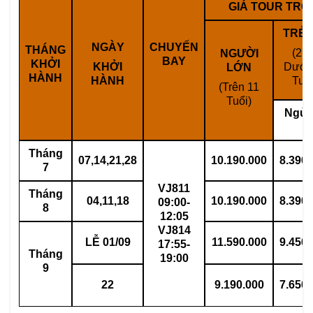
GIÁ TOUR TRỌN
TRẺ 
NGÀY
CHUYẾN
THÁNG
(2 =
NGƯỜI
BAY
KHỞI
KHỞI
Dưới
LỚN
HÀNH
HÀNH
Tuổi
(Trên 11
Tuổi)
Ngủ 
Tháng
07
,14,21,28
10.190.000
8.390.
7
VJ811
Tháng
04
,11,18
10.190.000
8.390.
09:
0
0-
8
12:05
VJ814
LỄ 01/09
11.590.000
9.450.
17:55-
Tháng
19:00
9
22
9.190.000
7.650.