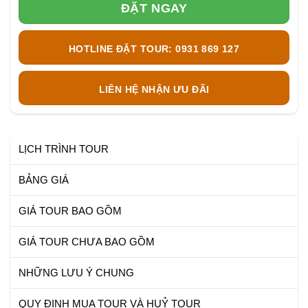
ĐẶT NGAY
HOTLINE ĐẶT TOUR: 0931 869 127
LIÊN HỆ NHẬN ƯU ĐÃI
LỊCH TRÌNH TOUR
BẢNG GIÁ
GIÁ TOUR BAO GỒM
GIÁ TOUR CHƯA BAO GỒM
NHỮNG LƯU Ý CHUNG
QUY ĐỊNH MUA TOUR VÀ HUỶ TOUR