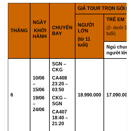
GIÁ TOUR TRỌN GÓI (V
TRẺ EM
NGÀY
NGƯỜI
CHUYẾN
(2- dưới 11
THÁNG
KHỞI
LỚN
BAY
tuổi)
HÀNH
(từ 11
tuổi)
Ngủ chung
người lớn
SGN –
CKG
10/06
CA408
–
23:20 –
15/06
03:50
6
18.990.000
17.090.000
19/06
CKG –
–
SGN
24/06
CA407
18:40 –
21:20