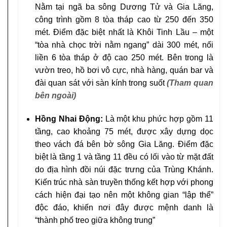
Nằm tại ngã ba sông Dương Tử và Gia Lăng,
công trình gồm 8 tòa tháp cao từ 250 đến 350
mét. Điểm đặc biệt nhất là Khôi Tinh Lầu – một
“tòa nhà chọc trời nằm ngang” dài 300 mét, nối
liền 6 tòa tháp ở độ cao 250 mét. Bên trong là
vườn treo, hồ bơi vô cực, nhà hàng, quán bar và
đài quan sát với sàn kính trong suốt
(Tham quan
bên ngoài)
Hồng Nhai Động:
Là một khu phức hợp gồm 11
tầng, cao khoảng 75 mét, được xây dựng dọc
theo vách đá bên bờ sông Gia Lăng. Điểm đặc
biệt là tầng 1 và tầng 11 đều có lối vào từ mặt đất
do địa hình đồi núi đặc trưng của Trùng Khánh.
Kiến trúc nhà sàn truyền thống kết hợp với phong
cách hiện đại tạo nên một không gian “lập thể”
độc đáo, khiến nơi đây được mệnh danh là
“thành phố treo giữa không trung”