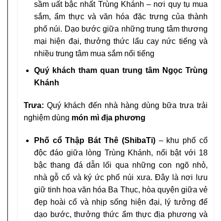
sầm uất bậc nhất Trùng Khánh – nơi quy tụ mua
sắm, ẩm thực và văn hóa đặc trưng của thành
phố núi. Dạo bước giữa những trung tâm thương
mại hiện đại, thưởng thức lẩu cay nức tiếng và
nhiều trung tâm mua sắm nổi tiếng
Quý khách tham quan trung tâm Ngọc Trùng
Khánh
Trưa:
Quý khách đến nhà hàng dùng bữa trưa trải
nghiệm dùng
món mì địa phương
Phố cổ Thập Bát Thê (ShibaTi)
– khu phố cổ
độc đáo giữa lòng Trùng Khánh, nổi bật với 18
bậc thang đá dẫn lối qua những con ngõ nhỏ,
nhà gỗ cổ và ký ức phố núi xưa. Đây là nơi lưu
giữ tinh hoa văn hóa Ba Thục, hòa quyện giữa vẻ
đẹp hoài cổ và nhịp sống hiện đại, lý tưởng để
dạo bước, thưởng thức ẩm thực địa phương và