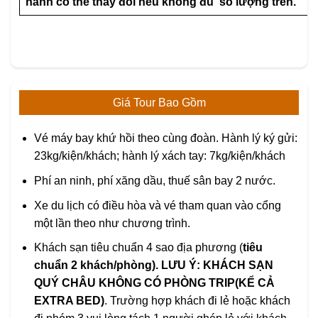
hành có thể thay đổi nếu không đủ số lượng trên.
Giá Tour Bao Gồm
Vé máy bay khứ hồi theo cùng đoàn. Hành lý ký gửi:
23kg/kiện/khách; hành lý xách tay: 7kg/kiện/khách
Phí an ninh, phí xăng dầu, thuế sân bay 2 nước.
Xe du lịch có điều hòa và vé tham quan vào cổng
một lần theo như chương trình.
Khách sạn tiêu chuẩn 4 sao địa phương (
tiêu
chuẩn 2 khách/phòng).
LƯU Ý: KHÁCH SẠN
QUÝ CHÂU KHÔNG CÓ PHÒNG TRIP(KỂ CẢ
EXTRA BED)
. Trường hợp khách đi lẻ hoặc khách