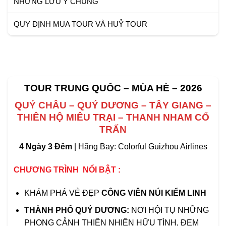
NHỮNG LƯU Ý CHUNG
QUY ĐỊNH MUA TOUR VÀ HUỶ TOUR
TOUR TRUNG QUỐC – MÙA HÈ – 2026
QUÝ CHÂU –
QUÝ DƯƠNG – TÂY GIANG –
THIÊN HỘ MIÊU TRẠI – THANH NHAM CỔ
TRẤN
4 Ngày 3 Đêm
| Hãng Bay:
Colorful Guizhou Airlines
CHƯƠNG TRÌNH NỔI BẬT :
KHÁM PHÁ VẺ ĐẸP
CÔNG VIÊN NÚI KIỂM LINH
THÀNH PHỐ QUÝ DƯƠNG:
NƠI HỘI TỤ NHỮNG
PHONG CẢNH THIÊN NHIÊN HỮU TÌNH, ĐEM