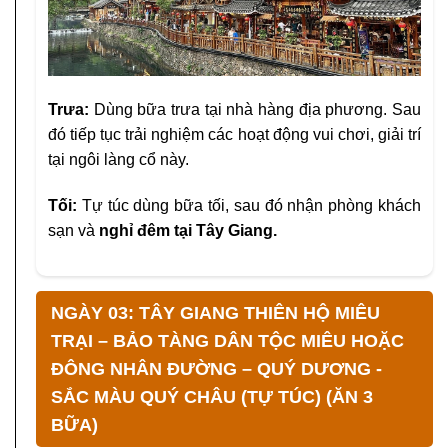
Trưa:
Dùng bữa trưa tại nhà hàng địa phương. Sau
đó tiếp tục trải nghiệm các hoạt động vui chơi, giải trí
tại ngôi làng cổ này.
Tối:
Tự túc dùng bữa tối, sau đó nhận phòng khách
sạn và
nghỉ đêm tại
Tây Giang.
NGÀY 03: TÂY GIANG THIÊN HỘ MIÊU
TRẠI – BẢO TÀNG DÂN TỘC MIÊU HOẶC
ĐÔNG NHÂN ĐƯỜNG – QUÝ DƯƠNG -
SẮC MÀU QUÝ CHÂU (TỰ TÚC) (ĂN 3
BỮA)