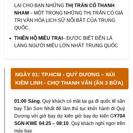
LẠI CHO BẠN NHỮNG
THỊ TRẤN CỔ THANH
NHAM
– MỘT TRONG NHỮNG THỊ TRẤN CÓ GIÁ
TRỊ VĂN HÓA LỊCH SỬ NỔI BẬT CỦA TRUNG
QUỐC.
THIÊN HỘ MIÊU TRẠI
– ĐƯỢC BIẾT ĐẾN LÀ
LÀNG NGƯỜI MIÊU LỚN NHẤT TRUNG QUỐC
NGÀY 01: TP.HCM - QUÝ DƯƠNG – NÚI
KIỀM LINH - CHỢ THANH VÂN (ĂN 3 BỮA)
01:00 Sáng
, Quý khách có mặt tại ga đi quốc tế sân
bay Tân Sơn Nhất để làm thủ tục khởi hành đi Quý
Dương với giờ bay dự kiến giờ bay dự kiến G
Y704
SGN-KWE 04:25 – 08:10
. Quý khách nghỉ ngơi trên
máy bay