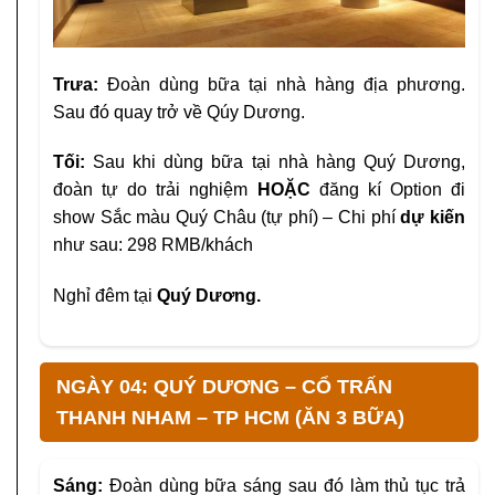
Trưa:
Đoàn dùng bữa tại nhà hàng địa phương.
Sau đó quay trở về Qúy Dương.
Tối:
Sau khi dùng bữa tại nhà hàng Quý Dương,
đoàn tự do trải nghiệm
HOẶC
đăng kí Option đi
show Sắc màu Quý Châu (tự phí) – Chi phí
dự kiến
như sau: 298 RMB/khách
Nghỉ đêm tại
Quý Dương.
NGÀY 04: QUÝ DƯƠNG – CỔ TRẤN
THANH NHAM – TP HCM (ĂN 3 BỮA)
Sáng:
Đoàn dùng bữa sáng sau đó làm thủ tục trả