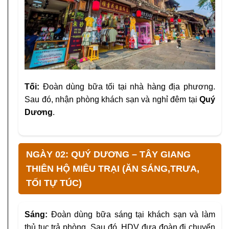
Tối:
Đoàn dùng bữa tối tại nhà hàng địa phương.
Sau đó, nhận phòng khách sạn và nghỉ đêm tại
Quý
Dương
.
NGÀY 02: QUÝ DƯƠNG – TÂY GIANG
THIÊN HỘ MIÊU TRẠI (ĂN SÁNG,TRƯA,
TỐI TỰ TÚC)
Sáng:
Đoàn dùng bữa sáng tại khách sạn và làm
thủ tục trả phòng. Sau đó, HDV đưa đoàn đi chuyển