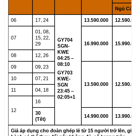
Ngủ Cùn
06
17, 24
13.590.000
12.590.0
01, 08,
07
15, 22,
GY704
16.990.000
15.990.0
29
SGN-
KWE
08
12, 26
04:25
–
08:10
09
09, 23
GY703
10
07, 21
KWE-
13.590.000
12.590.0
SGN
11
04, 18
23:45
–
02:05+1
16
12
30
14.990.000
13.990.0
(Tết)
Giá áp dụng cho đoàn ghép lẻ từ 15 người trở lên, giá