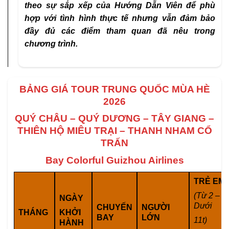
theo sự sắp xếp của Hướng Dẫn Viên để phù
hợp với tình hình thực tế nhưng vẫn đảm bảo
đầy đủ các điểm tham quan đã nêu trong
chương trình.
BẢNG GIÁ TOUR TRUNG QUỐC MÙA HÈ
2026
QUÝ CHÂU –
QUÝ DƯƠNG – TÂY GIANG –
THIÊN HỘ MIÊU TRẠI – THANH NHAM CỔ
TRẤN
Bay Colorful Guizhou Airlines
TRẺ EM
(Từ 2 –
NGÀY
Dưới
CHUYẾN
NGƯỜI
THÁNG
KHỞI
BAY
LỚN
11t)
HÀNH