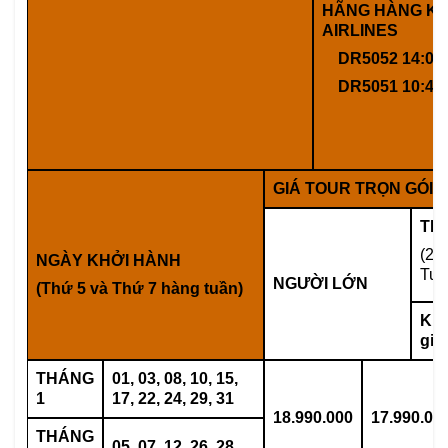
HÃNG
HÀNG K
AIRLINES
DR5052 14:05 –
DR5051 10:40
GIÁ TOUR TRỌN GÓI (
TR
(2 
NGÀY KHỞI HÀNH
Tuổ
NGƯỜI LỚN
(Thứ 5 và Thứ 7 hàng tuần)
Khô
giư
THÁNG
01, 03, 08, 10, 15,
1
17, 22, 24, 29, 31
18.990.000
17.990.00
THÁNG
05, 07, 12, 26, 28