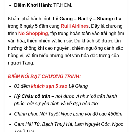
Điểm Khởi Hành
: TP.HCM.
Khám phá hành trình
Lệ Giang – Đại Lý – Shangri La
trong 6 ngày 5 đêm cùng
Ruili Airlines
. Đây là chương
trình
No Shopping
, tập trung hoàn toàn vào trải nghiệm
văn hóa, thiên nhiên và lịch sử. Du khách sẽ được tận
hưởng không khí cao nguyên, chiêm ngưỡng cảnh sắc
hùng vĩ, và tìm hiểu những nét văn hóa đặc trưng của
người Tạng.
ĐIỂM NỔI BẬT
CHƯƠNG TRÌNH:
03
đ
êm
khách s
ạ
n 5 sao
L
ệ
Giang
Hỷ Châu cổ trấn
– nơi được ví như “cổ trấn hạnh
phúc” bởi sự yên bình và vẻ đẹp nên thơ
Chinh phục Núi Tuyết Ngọc Long với độ cao 4506m
Cam Hải Tử, Bạch Thuỷ Hà, Lam
Nguyệt
Cốc, Ngọc
Thuỷ Trại
.