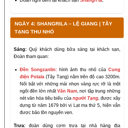
Đoàn nghỉ đêm tại khách sạn
Shangri la
.
NGÀY 4: SHANGRILA – LỆ GIANG | TÂY
TẠNG THU NHỎ
Sáng:
Quý khách dùng bữa sáng tại khách sạn,
Đoàn tham quan:
Đền Songzanlin
:
hình ảnh thu nhỏ của
Cung
điện Potala
(Tây Tạng) nằm trên độ cao 3200m.
Nổi bật với những mái nhọn vàng rực rỡ là một
ngôi đền lớn nhất
Vân Nam
, nơi tập trung những
nét văn hóa tiêu biểu của
người Tạng
,
được xây
dựng từ năm 1679 bởi vị Lạt ma thứ 5, hiện vẫn
được bảo tồn nguyên vẹn.
Trưa:
đoàn dùng cơm trưa tại nhà hàng địa