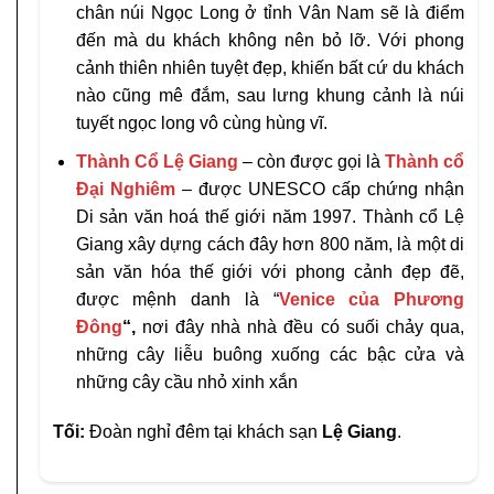
chân núi Ngọc Long ở tỉnh Vân Nam sẽ là điểm
đến mà du khách không nên bỏ lỡ. Với phong
cảnh thiên nhiên tuyệt đẹp, khiến bất cứ du khách
nào cũng mê đắm, sau lưng khung cảnh là núi
tuyết ngọc long vô cùng hùng vĩ.
Thành Cổ Lệ Giang
– còn được gọi là
Thành cổ
Đại Nghiêm
– được UNESCO cấp chứng nhận
Di sản văn hoá thế giới năm 1997. Thành cổ Lệ
Giang xây dựng cách đây hơn 800 năm, là một di
sản văn hóa thế giới với phong cảnh đẹp đẽ,
được mệnh danh là “
Venice của Phương
Đông
“
,
nơi đây nhà nhà đều có suối chảy qua,
những cây liễu buông xuống các bậc cửa và
những cây cầu nhỏ xinh xắn
Tối:
Đoàn nghỉ đêm tại khách sạn
Lệ Giang
.