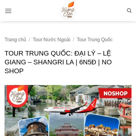
Bỏ
qua
nội
dung
Trang chủ
/
Tour Nước Ngoài
/
Tour Trung Quốc
TOUR TRUNG QUỐC: ĐẠI LÝ – LỆ
GIANG – SHANGRI LA | 6N5Đ | NO
SHOP