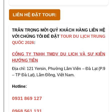
LIÊN HỆ ĐẶT TOUR:
TRÂN TRỌNG MỜI QUÝ KHÁCH HÀNG LIÊN HỆ
VỚI CHÚNG TÔI ĐỂ ĐẶT
TOUR DU LỊCH TRUNG
QUỐC 2026
:
CÔNG TY TNHH TMDV DU LỊCH VÀ SỰ KIỆN
HƯỚNG TIÊN
Địa chỉ: 121 Yersin, Phường Lâm Viên – Đà Lạt (P.9
– TP Đà Lạt), Lâm Đồng, Việt Nam.
Hotline:
0931 869 127
0968 561 131