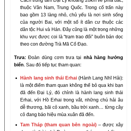
Cách trung tâm Đại Lý khoảng 20km về phía bắc,
thuộc Vân Nam, Trung Quốc. Trong cổ trấn này
bao gồm 13 làng nhỏ, chủ yếu là nơi sinh sống
của người Bai, với một số ít dân cư thuộc các
dân tộc Hui và Hán. Đây cũng là một trong những
khu vực được coi là “trạm trao đổi” buôn bán dọc
theo con đường Trà Mã Cổ Đạo.
Trưa:
Đoàn dùng cơm trưa tại
nhà hàng hướng
biển
. Sau đó tiếp tục tham quan:
Hành lang sinh thái Erhai
(Hành Lang Nhĩ Hải):
là một điểm tham quan không thể bỏ qua khi bạn
đã đến Đại Lý, đó chỉnh là hành lang sinh thái
Erhai, với Hồ Erhai trong vắt, những chú hải âu
dễ thương, bãi cỏ xanh, bầu trời xanh… từng cây
cỏ đang báo hiệu mùa xuân đã đến.
Tam Tháp
(tham quan bên ngoài)
– được xây