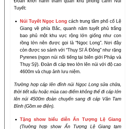
Đoàn khởi hành tham quan khu phong cảnh Núi
Tuyết:
Núi Tuyết Ngọc Long
cách trung tâm phố cổ Lệ
Giang về phía Bắc, quanh năm tuyết phủ trắng
bao phủ một khu vực rộng lớn giống như con
rồng lớn nên được gọi là “Ngọc Long”. Nơi đây
còn được so sánh với “Thụy Sĩ Á Đông” như rặng
Pyrenes (ngọn núi nổi tiếng tại biên giới Pháp và
Thụy Sỹ). Đoàn đi cáp treo lớn lên núi với độ cao
4600m và chụp ảnh lưu niệm.
Trường hợp cáp lên đỉnh núi Ngọc Long sửa chữa,
thời tiết xấu hoặc mùa cao điểm không thể đi cáp lớn
lên núi 4500m đoàn chuyển sang đi cáp Vân Tam
Bình (Gồm xe điện).
Tặng show biểu diễn Ấn Tượng Lệ Giang
(Trường hợp show Ấn Tượng Lệ Giang tạm