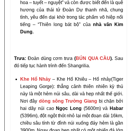
hoa – tuyết – nguyệt” và còn được biết đến là quê
hương của thái tử Đoàn Dự thanh nhã, chung
tình, yêu đến dại khờ trong tác phẩm võ hiệp nổi
tiếng – “Thiên long bát bộ” của
nhà văn Kim
Dung.
Trưa:
Đoàn dùng cơm trưa
(
BÚN QUA CẦU
).
Sau
đó tiếp tục hành trình đến Shangrilia.
Khe Hổ Nhảy
– Khe Hổ Khiêu – Hổ nhảy(Tiger
Leaping Gorge): thẳng cảnh thiên nhiên kỳ thú
này là một hẻm núi sâu, dài và hẹp nhất thế giới.
Nơi đây
dòng sông Trường Giang
bị chặn bởi
hai dãy núi cao
Ngọc Long
(5600m) và
Habar
(5396m), đột ngột thót nhỏ lại một đoạn dài 16km,
chiều sâu tính từ đỉnh núi xuống đáy hẻm là gần
3900m. Ngay đoạn hẹp nhất có một phiến đá lớn