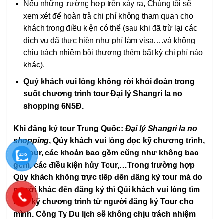
Nếu những trường hợp trên xảy ra, Chúng tôi sẽ
xem xét để hoàn trả chi phí không tham quan cho
khách trong điều kiện có thể (sau khi đã trừ lại các
dịch vụ đã thực hiện như phí làm visa….và không
chịu trách nhiệm bồi thường thêm bất kỳ chi phí nào
khác).
Quý khách vui lòng không rời khỏi đoàn trong
suốt chương trình tour Đại lý Shangri la no
shopping 6N5Đ.
Khi đăng ký tour Trung Quốc:
Đại lý Shangri la no
shopping
, Qúy khách vui lòng đọc kỹ chương trình,
giá tour, các khoản bao gồm cũng như không bao
gồm, các điều kiện hủy Tour,…Trong trường hợp
Qúy khách không trực tiếp đến đăng ký tour mà do
người khác đến đăng ký thì Qúi khách vui lòng tìm
hiểu kỹ chương trình từ người đăng ký Tour cho
mình. Công Ty Du lịch sẽ không chịu trách nhiệm