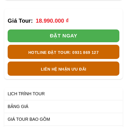
18.990.000
₫
ĐẶT NGAY
HOTLINE ĐẶT TOUR: 0931 869 127
LIÊN HỆ NHẬN ƯU ĐÃI
LỊCH TRÌNH TOUR
BẢNG GIÁ
GIÁ TOUR BAO GỒM