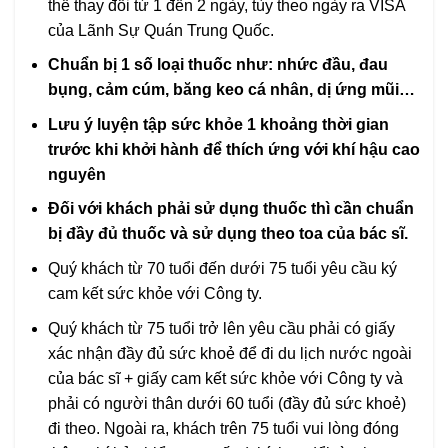
thể thay đổi từ 1 đến 2 ngày, tùy theo ngày ra VISA
của Lãnh Sự Quán Trung Quốc.
C
huẩn bị 1 số loại thuốc như: nhức đầu, đau
bụng, cảm cúm, băng keo cá nhân, dị ứng mũi…
L
ưu ý luyện tập sức khỏe 1 khoảng thời gian
trước khi khởi hành để thích ứng với khí hậu cao
nguyên
Đối với khách phải sử dụng thuốc thì cần chuẩn
bị đầy đủ thuốc và sử dụng theo toa của bác sĩ.
Quý khách từ 70 tuổi đến dưới 75 tuổi yêu cầu ký
cam kết sức khỏe với Công ty.
Quý khách từ 75 tuổi trở lên yêu cầu phải có giấy
xác nhận đầy đủ sức khoẻ để đi du lịch nước ngoài
của bác sĩ + giấy cam kết sức khỏe với Công ty và
phải có người thân dưới 60 tuổi (đầy đủ sức khoẻ)
đi theo. Ngoài ra, khách trên 75 tuổi vui lòng đóng