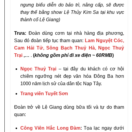
ngưng biểu diễn do bảo trì, nâng cấp, sẽ được
thay thế bằng show Lệ Thủy Kim Sa tại khu vực
thành cổ Lệ Giang)
Trưa:
Đoàn dùng cơm tại nhà hàng địa phương,
Sau đó đoàn tiếp tục tham quan:
Lam
Nguyệt
Cóc,
Cam Hải Tử, Sông Bạch Thuỷ Hà, Ngọc Thuỷ
Trại
,…
.
(
không gồm phí đi xe điện ~ 60RMB
)
Ngọc Thuỷ Trại
– tại đây du khách có cơ hội
chiêm ngưỡng nét đẹp văn hóa Đông Ba hơn
1000 năm lịch sử của dân tộc Nạp Tây.
Trang viên Tuyết Sơn
Đoàn trở về Lệ Giang dùng bữa tối và tự do tham
quan:
Công Viên H
ắ
c Long
Đ
àm
:
Tọa lạc ngay dưới