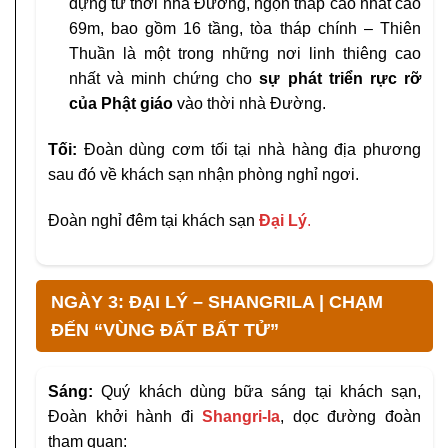
dựng từ thời nhà Đường, ngọn tháp cao nhất cao
69m, bao gồm 16 tầng, tòa tháp chính – Thiên
Thuần là một trong những nơi linh thiêng cao
nhất và minh chứng cho
sự phát triển rực rỡ
của Phật giáo
vào thời nhà Đường.
Tối:
Đoàn dùng cơm tối tại nhà hàng địa phương
sau đó về khách sạn nhận phòng nghỉ ngơi.
Đoàn nghỉ đêm tại khách sạn
Đại Lý
.
NGÀY 3: ĐẠI LÝ – SHANGRILA | CHẠM
ĐẾN “VÙNG ĐẤT BẤT TỬ”
Sáng:
Quý khách dùng bữa sáng tại khách sạn,
Đoàn khởi hành đi
Shangri-la
, dọc đường đoàn
tham quan: