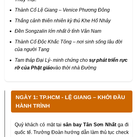
Thành Cổ Lệ Giang –
Venice Phương Đông
Thắng cảnh thiên nhiên kỳ thú
Khe Hổ Nhảy
Đền Songzalin
lớn nhất ở tỉnh Vân Nam
Thành Cổ Độc Khắc Tông
– nơi sinh sống lâu đời
của người Tạng
Tam tháp Đại Lý-
minh chứng cho
sự phát triển rực
rỡ của Phật giáo
vào thời nhà Đường
NGÀY 1: TP.HCM - LỆ GIANG – KHỞI ĐẦU
HÀNH TRÌNH
Quý khách có mặt tại
sân bay
Tân Sơn Nhất
ga đi
quốc tế. Trưởng Đoàn hướng dẫn làm thủ tục check