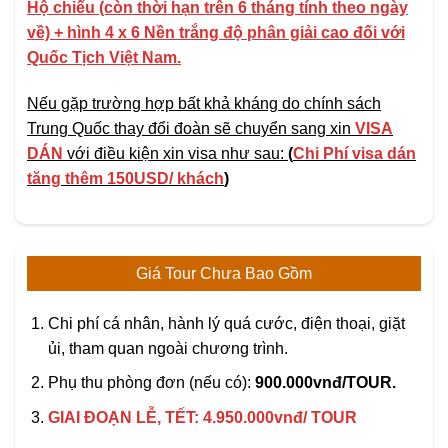
Hộ chiếu (còn thời hạn trên 6 tháng tính theo ngày
về) + hình 4 x 6
Nền trắng độ phân giải cao đối với
Quốc T
ịch Việt Nam.
Nếu gặp trường hợp bất khả kháng do chính sách
Trung Quốc thay đổi đoàn sẽ chuyển sang xin
VISA
DÁN
với điều kiện xin visa như sau:
(
Chi Phí visa dán
tăng thêm 150USD/ khách
)
Giá Tour Chưa Bao Gồm
Chi phí cá nhân, hành lý quá cước, điện thoại, giặt
ủi, tham quan ngoài chương trình.
Phụ thu phòng đơn (nếu có):
900.000vnđ/TOUR.
GIAI ĐOẠN LỄ, TẾT: 4.950.000vnđ/ TOUR