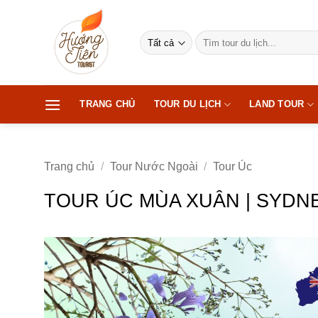
Bỏ
qua
Tìm
nội
kiếm:
dung
TRANG CHỦ
TOUR DU LỊCH
LAND TOUR
Trang chủ
/
Tour Nước Ngoài
/
Tour Úc
TOUR ÚC MÙA XUÂN | SYDN