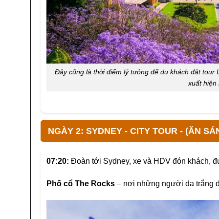
Đây cũng là thời điểm lý tưởng để du khách đặt tour
xuất hiện
NGÀY 2: SYDNEY - CITY TOUR - (ĂN SÁ
07:20
:
Đoàn tới Sydney, xe và HDV đón khách, đ
Phố
cổ The Rocks
– nơi những người da trắng đ