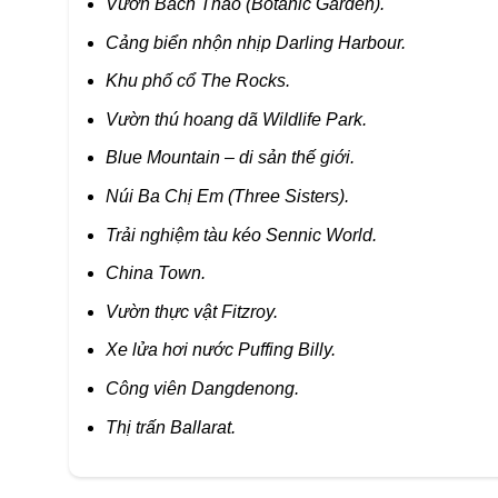
Vườn
Bách Thảo (Botanic Garden).
Cảng biển nhộn nhịp
Darling
Harbour.
Khu phố cổ The Rocks.
Vườn thú hoang dã
Wildlife
Park.
Blue
Mountain – di sản thế giới.
Núi
Ba Chị Em (Three Sisters).
Trải
nghiệm tàu kéo Sennic World.
China
Town.
Vườn
thực vật Fitzroy.
Xe
lửa hơi nước Puffing Billy.
Công
viên Dangdenong.
Thị
trấn Ballarat.