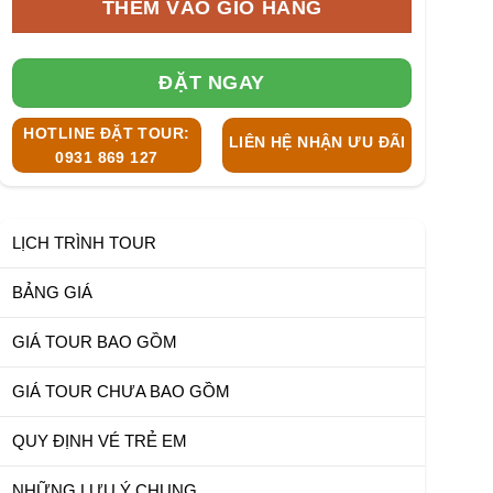
THÊM VÀO GIỎ HÀNG
ĐẶT NGAY
HOTLINE ĐẶT TOUR:
LIÊN HỆ NHẬN ƯU ĐÃI
0931 869 127
LỊCH TRÌNH TOUR
BẢNG GIÁ
GIÁ TOUR BAO GỒM
GIÁ TOUR CHƯA BAO GỒM
QUY ĐỊNH VÉ TRẺ EM
NHỮNG LƯU Ý CHUNG