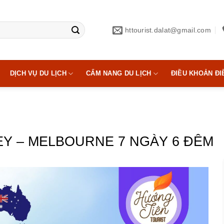
httourist.dalat@gmail.com
DỊCH VỤ DU LỊCH
CẨM NANG DU LỊCH
ĐIỀU KHOẢN ĐI
EY – MELBOURNE 7 NGÀY 6 ĐÊM