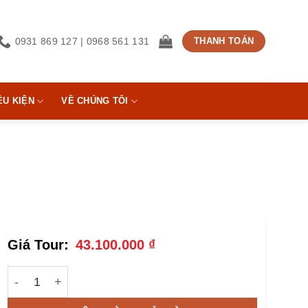
0931 869 127 | 0968 561 131
THANH TOÁN
ỀU KIỆN
VỀ CHÚNG TÔI
43.100.000
₫
TOUR ÚC Mùa Xuân | Sydney - Melbourne 7 Ngày 6 Đêm 