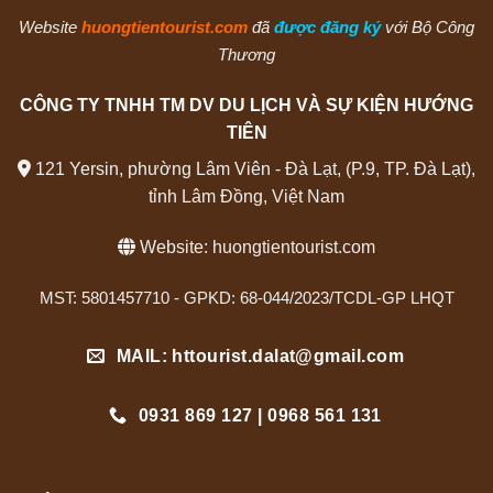
Website
huongtientourist.com
đã
được đăng ký
với Bộ Công
Thương
CÔNG TY TNHH TM DV DU LỊCH VÀ SỰ KIỆN HƯỚNG
TIÊN
121 Yersin, phường Lâm Viên - Đà Lạt, (P.9, TP. Đà Lạt),
tỉnh Lâm Đồng, Việt Nam
Website:
huongtientourist.com
MST: 5801457710 - GPKD: 68-044/2023/TCDL-GP LHQT
MAIL: httourist.dalat@gmail.com
0931 869 127 | 0968 561 131