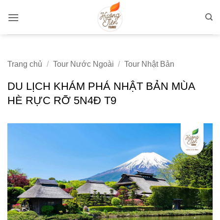
Bỏ
qua
nội
dung
Trang chủ
/
Tour Nước Ngoài
/
Tour Nhật Bản
DU LỊCH KHÁM PHÁ NHẬT BẢN MÙA
HÈ RỰC RỠ 5N4Đ T9