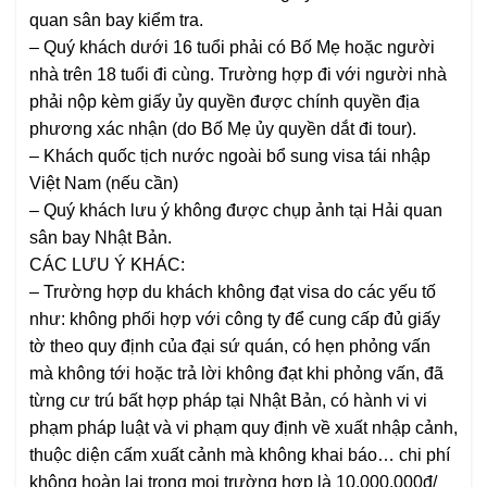
quan sân bay kiểm tra.
– Quý khách dưới 16 tuổi phải có Bố Mẹ hoặc người
nhà trên 18 tuổi đi cùng. Trường hợp đi với người nhà
phải nộp kèm giấy ủy quyền được chính quyền địa
phương xác nhận (do Bố Mẹ ủy quyền dắt đi tour).
– Khách quốc tịch nước ngoài bổ sung visa tái nhập
Việt Nam (nếu cần)
– Quý khách lưu ý không được chụp ảnh tại Hải quan
sân bay Nhật Bản.
CÁC LƯU Ý KHÁC:
– Trường hợp du khách không đạt visa do các yếu tố
như: không phối hợp với công ty để cung cấp đủ giấy
tờ theo quy định của đại sứ quán, có hẹn phỏng vấn
mà không tới hoặc trả lời không đạt khi phỏng vấn, đã
từng cư trú bất hợp pháp tại Nhật Bản, có hành vi vi
phạm pháp luật và vi phạm quy định về xuất nhập cảnh,
thuộc diện cấm xuất cảnh mà không khai báo… chi phí
không hoàn lại trong mọi trường hợp là 10.000.000đ/