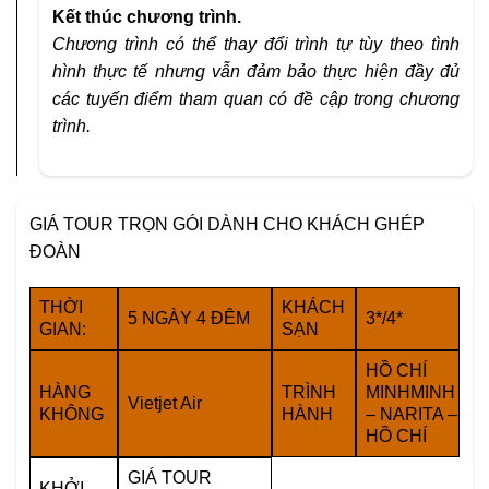
Kết thúc chương trình.
Chương trình có thể thay đổi trình tự tùy theo tình
hình thực tế nhưng vẫn đảm bảo
thực hiện đầy đủ
các tuyến điểm tham quan có đề cập trong chương
trình.
GIÁ TOUR TRỌN GÓI DÀNH CHO KHÁCH GHÉP
ĐOÀN
THỜI
KHÁCH
5 NGÀY 4 ĐÊM
3*/4*
GIAN:
SẠN
HỒ CHÍ
HÀNG
TRÌNH
MINHMINH
Vietjet Air
KHÔNG
HÀNH
– NARITA –
HỒ CHÍ
GIÁ TOUR
KHỞI