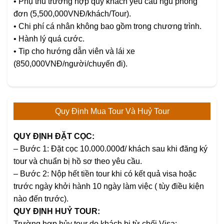
• Phụ thu trường hợp quý khách yêu cầu ngủ phòng
đơn (5,500,000VNĐ/khách/Tour).
• Chi phí cá nhân không bao gồm trong chương trình.
• Hành lý quá cước.
• Tip cho hướng dẫn viên và lái xe
(850,000VNĐ/người/chuyến đi).
Quy Định Mua Tour Và Huỷ Tour
QUY ĐỊNH ĐẶT CỌC:
–
Bước 1: Đặt cọc 10.000.000đ/ khách sau khi đăng ký
tour và chuẩn bị hồ sơ theo yêu cầu.
–
Bước 2: Nộp hết tiền tour khi có kết quả visa hoặc
trước ngày khởi hành 10 ngày làm việc ( tùy điều kiện
nào đến trước).
QUY ĐỊNH HUỶ TOUR:
Trường hợp hủy tour do khách bị từ chối Visa: