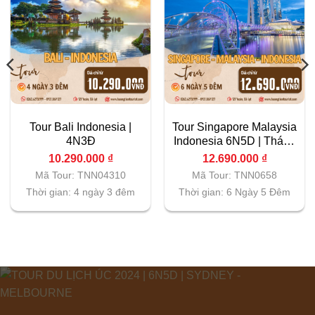
Tour Bali Indonesia |
Tour Singapore Malaysia
4N3Đ
Indonesia 6N5D | Tháng
7,8
10.290.000
₫
12.690.000
₫
Mã Tour: TNN04310
Mã Tour: TNN0658
Thời gian: 4 ngày 3 đêm
Thời gian: 6 Ngày 5 Đêm