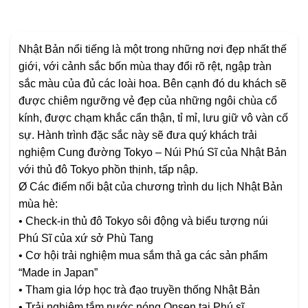
Nhật Bản nổi tiếng là một trong những nơi đẹp nhất thế
giới, với cảnh sắc bốn mùa thay đổi rõ rệt, ngập tràn
sắc màu của đủ các loài hoa. Bên cạnh đó du khách sẽ
được chiêm ngưỡng vẻ đẹp của những ngôi chùa cổ
kính, được chạm khắc cẩn thận, tỉ mỉ, lưu giữ vô vàn cố
sự. Hành trình đặc sắc này sẽ đưa quý khách trải
nghiệm Cung đường Tokyo – Núi Phú Sĩ của Nhật Bản
với thủ đô Tokyo phồn thịnh, tấp nập.
Ø Các điểm nổi bật của chương trình du lịch Nhật Bản
mùa hè:
• Check-in thủ đô Tokyo sôi động và biểu tượng núi
Phú Sĩ của xứ sở Phù Tang
• Cơ hội trải nghiệm mua sắm thả ga các sản phẩm
“Made in Japan”
• Tham gia lớp học trà đạo truyền thống Nhật Bản
• Trải nghiệm tắm nước nóng Onsen tại Phú sĩ