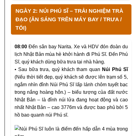
NGÀY 2: NÚI PHÚ SĨ – TRẢI NGHIỆM TRÀ
ĐẠO (ĂN SÁNG TRÊN MÁY BAY / TRƯA /
TỐI)
08:00
Đến sân bay Narita. Xe và HDV đón đoàn du
lịch Nhật Bản mùa hè khởi hành đi Phú Sĩ. Đến Phú
Sĩ, quý khách dùng bữa trưa tại nhà hàng.
• Sau bữa trưa, quý khách tham quan
Núi Phú Sĩ
(Nếu thời tiết đẹp, quý khách sẽ được lên trạm số 5,
ngắm nhìn đỉnh Núi Phú Sĩ lấp lánh chỏm tuyết bạc
trong nắng hoàng hôn.) – biểu tượng của đất nước
Nhật Bản – là đỉnh núi lửa đang hoạt động và cao
nhất Nhật Bản – cao 3776m và được bao phủ bởi 5
hồ bao quanh núi Phú sĩ.