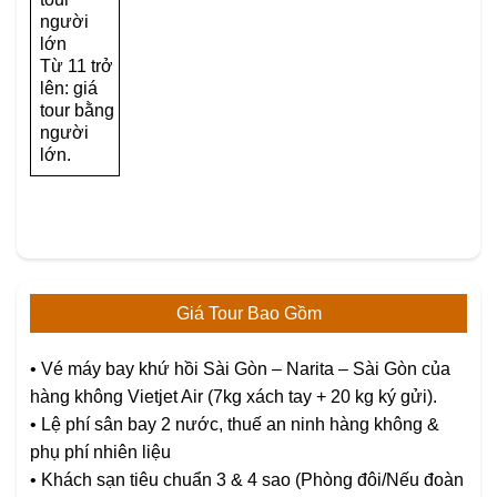
người
lớn
Từ 11 trở
lên: giá
tour bằng
người
lớn.
Giá Tour Bao Gồm
• Vé máy bay khứ hồi Sài Gòn – Narita – Sài Gòn của
hàng không Vietjet Air (7kg xách tay + 20 kg ký gửi).
• Lệ phí sân bay 2 nước, thuế an ninh hàng không &
phụ phí nhiên liệu
• Khách sạn tiêu chuẩn 3 & 4 sao (Phòng đôi/Nếu đoàn