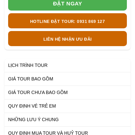
ĐẶT NGAY
HOTLINE ĐẶT TOUR: 0931 869 127
LIÊN HỆ NHẬN ƯU ĐÃI
LỊCH TRÌNH TOUR
GIÁ TOUR BAO GỒM
GIÁ TOUR CHƯA BAO GỒM
QUY ĐỊNH VÉ TRẺ EM
NHỮNG LƯU Ý CHUNG
QUY ĐỊNH MUA TOUR VÀ HUỶ TOUR