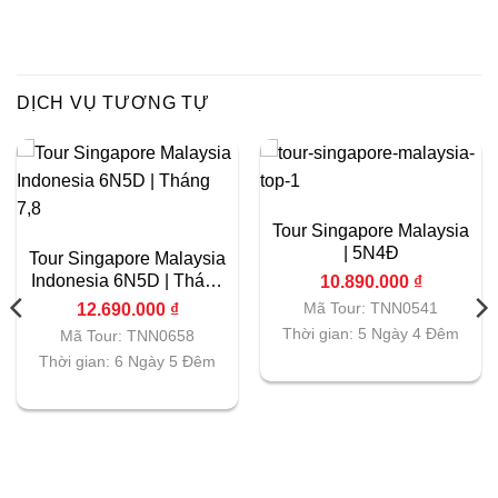
DỊCH VỤ TƯƠNG TỰ
Tour Singapore Malaysia
| 5N4Đ
Tour Singapore Malaysia
Indonesia 6N5D | Tháng
10.890.000
₫
7,8
Mã Tour: TNN0541
12.690.000
₫
Thời gian: 5 Ngày 4 Đêm
Mã Tour: TNN0658
Thời gian: 6 Ngày 5 Đêm