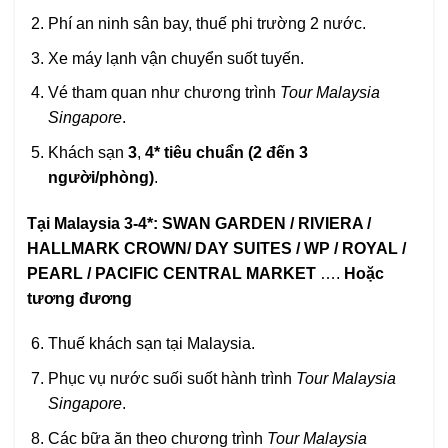
Phí an ninh sân bay, thuế phi trường 2 nước.
Xe máy lạnh vận chuyển suốt tuyến.
Vé tham quan như chương trình
Tour Malaysia
Singapore
.
Khách sạn
3
,
4* tiêu chuẩn (2 đến 3
người/phòng)
.
Tại Malaysia 3-4*:
SWAN
GARDEN / RIVIERA /
HALLMARK CROWN/ DAY SUITES / WP / ROYAL /
PEARL / PACIFIC CENTRAL MARKET
….
Hoặc
tương đương
Thuế khách sạn tại Malaysia.
Phục vụ nước suối suốt hành trình
Tour Malaysia
Singapore
.
Các bữa ăn theo chương trình
Tour Malaysia