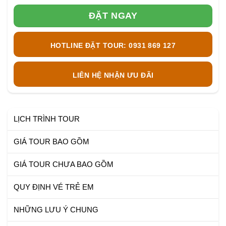
ĐẶT NGAY
HOTLINE ĐẶT TOUR: 0931 869 127
LIÊN HỆ NHẬN ƯU ĐÃI
LỊCH TRÌNH TOUR
GIÁ TOUR BAO GỒM
GIÁ TOUR CHƯA BAO GỒM
QUY ĐỊNH VÉ TRẺ EM
NHỮNG LƯU Ý CHUNG