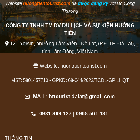
Website
huongtientourist.com
đã
được đăng ký
với Bộ Công
Thương
CÔNG TY TNHH TM DV DU LỊCH VÀ SỰ KIỆN HƯỚNG
TIÊN
121 Yersin, phường Lâm Viên - Đà Lạt, (P.9, TP. Đà Lạt),
tỉnh Lâm Đồng, Việt Nam
Website:
huongtientourist.com
MST: 5801457710 - GPKD: 68-044/2023/TCDL-GP LHQT
MAIL: httourist.dalat@gmail.com
0931 869 127 | 0968 561 131
THÔNG TIN