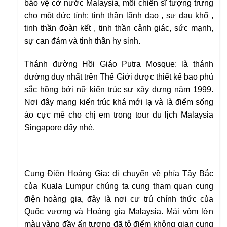
bảo vệ cờ nước Malaysia, mỗi chiến sĩ tượng trưng
cho một đức tính: tinh thần lãnh đạo , sự đau khổ ,
tinh thần đoàn kết , tinh thần cảnh giác, sức mạnh,
sự can đảm và tinh thần hy sinh.
Thánh đường Hồi Giáo Putra Mosque: là thánh
đường duy nhất trên Thế Giới được thiết kế bao phủ
sắc hồng bởi nữ kiến trúc sư xây dựng năm 1999.
Nơi đây mang kiến trúc khá mới lạ và là điểm sống
ảo cực mê cho chị em trong tour du lịch Malaysia
Singapore đấy nhé.
Cung Điện Hoàng Gia: di chuyển về phía Tây Bắc
của Kuala Lumpur chúng ta cung tham quan cung
điện hoàng gia, đây là nơi cư trú chính thức của
Quốc vương và Hoàng gia Malaysia. Mái vòm lớn
màu vàng đầy ấn tượng đã tô điểm không gian cung