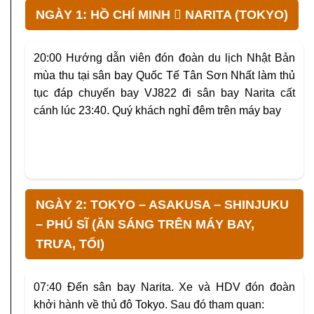
NGÀY 1: HỒ CHÍ MINH  NARITA (TOKYO)
20:00
Hướng dẫn viên đón đoàn du lịch Nhật Bản
mùa thu tại sân bay Quốc Tế Tân Sơn Nhất làm thủ
tục đáp chuyến bay
VJ822
đi sân bay Narita cất
cánh lúc 23:40.
Quý khách nghỉ đêm trên máy bay
NGÀY 2: TOKYO – ASAKUSA – SHINJUKU
– PHÚ SĨ (ĂN SÁNG TRÊN MÁY BAY,
TRƯA, TỐI)
07:40
Đến sân bay Narita. Xe và HDV đón đoàn
khởi hành về thủ đô Tokyo. Sau đó tham quan: