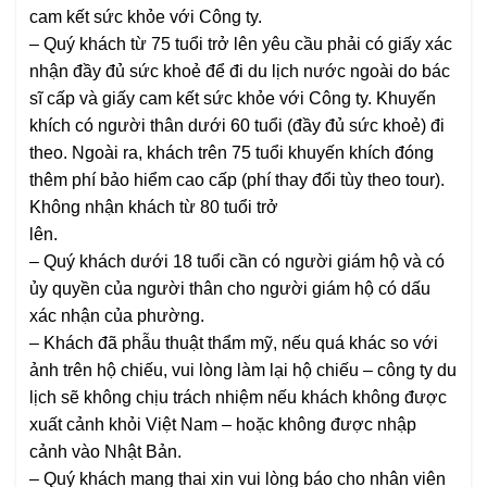
cam kết sức khỏe với Công ty.
–
Quý khách từ 75 tuổi trở lên yêu cầu phải có giấy xác
nhận đầy đủ sức khoẻ để đi du lịch nước ngoài do bác
sĩ cấp và giấy cam kết sức khỏe với Công ty. Khuyến
khích có người thân dưới 60 tuổi
(đầy đủ sức khoẻ)
đi
theo. Ngoài ra, khách trên 75 tuổi khuyến khích đóng
thêm phí bảo hiểm cao cấp
(phí thay đổi tùy theo tour).
Không nhận khách từ 80 tuổi trở
lên.
–
Quý khách dưới 18 tuổi cần có người giám hộ và có
ủy quyền của người thân cho người giám hộ có dấu
xác nhận của phường.
–
Khách đã phẫu thuật thẩm mỹ, nếu quá khác so với
ảnh trên hộ chiếu, vui lòng làm lại hộ chiếu – công ty du
lịch sẽ không chịu trách nhiệm nếu khách không được
xuất cảnh khỏi Việt Nam – hoặc không được nhập
cảnh vào Nhật Bản.
–
Quý khách mang thai xin vui lòng báo cho nhân viên