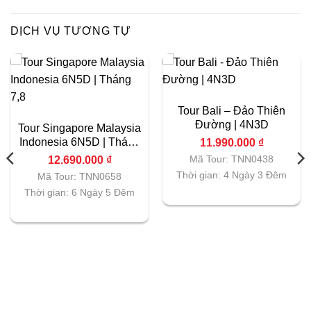
DỊCH VỤ TƯƠNG TỰ
Tour Bali – Đảo Thiên
Đường | 4N3D
Tour Singapore Malaysia
Indonesia 6N5D | Tháng
11.990.000
₫
7,8
Mã Tour: TNN0438
12.690.000
₫
Thời gian: 4 Ngày 3 Đêm
Mã Tour: TNN0658
Thời gian: 6 Ngày 5 Đêm