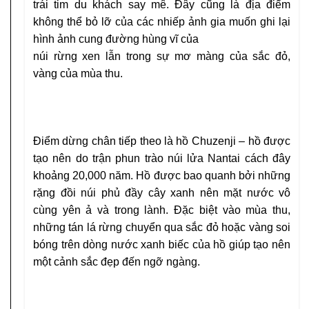
trái tim du khách say mê. Đây cũng là địa điểm
không thể bỏ lỡ của các nhiếp ảnh gia muốn ghi lại
hình ảnh cung đường hùng vĩ của
núi rừng xen lẫn trong sự mơ màng của sắc đỏ,
vàng của mùa thu.
Điểm dừng chân tiếp theo là hồ Chuzenji – hồ được
tạo nên do trận phun trào núi lửa Nantai cách đây
khoảng 20,000 năm. Hồ được bao quanh bởi những
rặng đồi núi phủ đầy cây xanh nên mặt nước vô
cùng yên ả và trong lành. Đặc biệt vào mùa thu,
những tán lá rừng chuyển qua sắc đỏ hoặc vàng soi
bóng trên dòng nước xanh biếc của hồ giúp tạo nên
một cảnh sắc đẹp đến ngỡ ngàng.