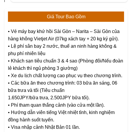
Giá Tour Bao Gồm
•
Vé máy bay khứ hồi Sài Gòn – Narita – Sài Gòn của
hàng không Vietjet Air (07kg xách tay + 20 kg ký gửi).
•
Lệ phí sân bay 2 nước, thuế an ninh hàng không &
phụ phí nhiên liệu
•
Khách sạn tiêu chuẩn 3 & 4 sao (Phòng đôi/Nếu đoàn
lẻ khách thì ngủ phòng 3 giường)
•
Xe du lịch chất lượng cao phục vụ theo chương trình.
•
Các bữa ăn theo chương trình: 03 bữa ăn sáng, 06
bữa trưa và tối (Tiêu chuẩn
1.650JPY/bữa trưa, 2.500JPY bữa tối).
•
Phí tham quan thắng cảnh (vào cửa một lần).
•
Hướng dẫn viên tiếng Việt nhiệt tình, kinh nghiệm
đồng hành suốt tuyến.
•
Visa nhập cảnh Nhật Bản 01 lần.