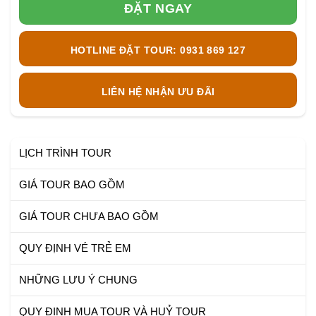
ĐẶT NGAY
HOTLINE ĐẶT TOUR: 0931 869 127
LIÊN HỆ NHẬN ƯU ĐÃI
LỊCH TRÌNH TOUR
GIÁ TOUR BAO GỒM
GIÁ TOUR CHƯA BAO GỒM
QUY ĐỊNH VÉ TRẺ EM
NHỮNG LƯU Ý CHUNG
QUY ĐỊNH MUA TOUR VÀ HUỶ TOUR