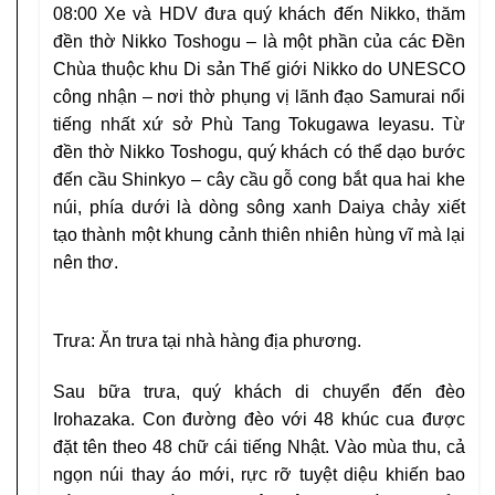
08:00
Xe và HDV đưa quý khách đến Nikko, thăm
đền thờ Nikko Toshogu – là một phần của các Đền
Chùa thuộc khu Di sản Thế giới Nikko do UNESCO
công nhận – nơi thờ phụng vị lãnh đạo Samurai nổi
tiếng nhất xứ sở Phù Tang Tokugawa Ieyasu. Từ
đền thờ Nikko Toshogu, quý khách có thể dạo bước
đến
cầu Shinkyo
– cây cầu gỗ cong bắt qua hai khe
núi, phía dưới là dòng sông xanh Daiya chảy xiết
tạo thành một khung cảnh thiên nhiên hùng vĩ mà lại
nên thơ.
Trưa:
Ăn trưa tại nhà hàng địa phương.
Sau bữa trưa, quý khách di chuyển đến
đèo
Irohazaka
. Con đường đèo với 48 khúc cua được
đặt tên theo 48 chữ cái tiếng Nhật. Vào mùa thu, cả
ngọn núi thay áo mới, rực rỡ tuyệt diệu khiến bao