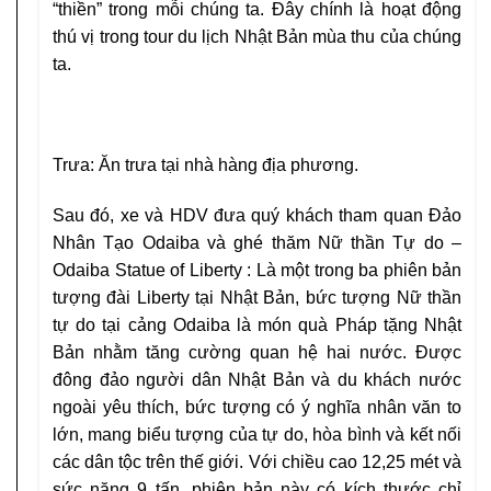
“thiền” trong mỗi chúng ta. Đây chính là hoạt động
thú vị trong tour du lịch Nhật Bản mùa thu của chúng
ta.
Trưa:
Ăn trưa tại nhà hàng địa phương.
Sau đó, xe và HDV đưa quý khách tham quan
Đảo
Nhân Tạo Odaiba
và ghé thăm
Nữ thần Tự do –
Odaiba Statue of Liberty
: Là một trong ba phiên bản
tượng đài Liberty tại Nhật Bản, bức tượng Nữ thần
tự do tại cảng Odaiba là món quà Pháp tặng Nhật
Bản nhằm tăng cường quan hệ hai nước. Được
đông đảo người dân Nhật Bản và du khách nước
ngoài yêu thích, bức tượng có ý nghĩa nhân văn to
lớn, mang biểu tượng của tự do, hòa bình và kết nối
các dân tộc trên thế giới. Với chiều cao 12,25 mét và
sức nặng 9 tấn, phiên bản này có kích thước chỉ