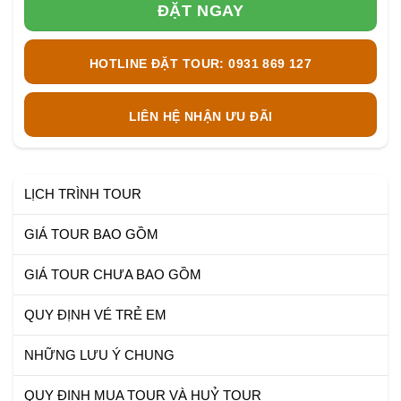
ĐẶT NGAY
HOTLINE ĐẶT TOUR: 0931 869 127
LIÊN HỆ NHẬN ƯU ĐÃI
LỊCH TRÌNH TOUR
GIÁ TOUR BAO GỒM
GIÁ TOUR CHƯA BAO GỒM
QUY ĐỊNH VÉ TRẺ EM
NHỮNG LƯU Ý CHUNG
QUY ĐỊNH MUA TOUR VÀ HUỶ TOUR