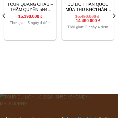
TOUR QUẢNG CHÂU –
DU LỊCH HÀN QUỐC
THÂM QUYẾN 5N4Đ
MÙA THU KHỞI HÀNH
THÁNG 11,12
1/11
15.190.000
₫
15.490.000
₫
Giá
Giá
14.490.000
₫
Thời gian: 5 ngày 4 đêm
gốc
hiện
Thời gian: 5 ngày 4 đêm
là:
tại
15.490.000 ₫.
là:
14.490.000