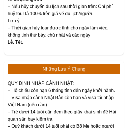
– Nếu hủy chuyến du lịch sau thời gian trên: Chi phí
huỷ tour là 100% trên giá vé du lịch/người.
Lưu ý:
– Thời gian hủy tour được tính cho ngày làm việc,
không tính thứ bảy, chủ nhật và các ngày
Lễ, Tết.
Những Lưu Ý Chung
QUY ĐỊNH NHẬP CẢNH NHẬT:
– Hộ chiếu còn hạn 6 tháng tính đến ngày khởi hành.
–
Visa nhập cảnh Nhật Bản còn hạn và visa tái nhập
Việt Nam (nếu cần)
–
Trẻ dưới 14 tuổi
cần đem theo giấy khai sinh để Hải
quan sân bay kiểm tra.
–
Quý khách dưới 14 tuổi
phải có Bố Mẹ hoặc người