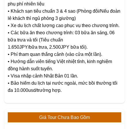
phụ phí nhiên liệu
•
Khách sạn tiêu chuẩn 3 & 4 sao (Phòng đôi/Nếu đoàn
lẻ khách thì ngủ phòng 3 giường)
•
Xe du lịch chất lượng cao phục vụ theo chương trình.
•
Các bữa ăn theo chương trình: 03 bữa ăn sáng, 06
bữa trưa và tối (Tiêu chuẩn
1.650JPY/bữa trưa, 2.500JPY bữa tối).
•
Phí tham quan thắng cảnh (vào cửa một lần).
•
Hướng dẫn viên tiếng Việt nhiệt tình, kinh nghiệm
đồng hành suốt tuyến.
•
Visa nhập cảnh Nhật Bản 01 lần.
•
Bảo hiểm du lịch tại nước ngoài, mức bồi thường tối
đa 10.000usd/trường hợp.
Giá Tour Chưa Bao Gồm