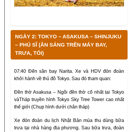
NGÀY 2: TOKYO – ASAKUSA – SHINJUKU
– PHÚ SĨ (ĂN SÁNG TRÊN MÁY BAY,
TRƯA, TỐI)
07:40
Đến sân bay Narita. Xe và HDV đón đoàn
khởi hành về thủ đô Tokyo. Sau đó tham quan:
Đền thờ Asakusa
– Ngôi đền thờ cổ nhất tại Tokyo
vàTháp truyền hình
Tokyo Sky Tree Tower
cao nhất
thế giới (Chụp hình dưới chân tháp)
Xe đón đoàn du lịch Nhật Bản mùa thu dùng bữa
trưa tại nhà hàng địa phương. Sau bữa trưa, đoàn