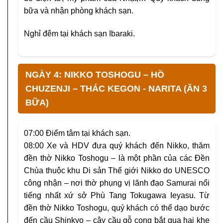
bữa và nhận phòng khách sạn.
Nghỉ đêm tại khách sạn Ibaraki.
NGÀY 4: NIKKO TOSHOGU – HỒ
CHUZENJI – THÁC KEGON - NARITA (ĂN 3
BỮA)
07:00
Điểm tâm tại khách sạn.
08:00
Xe và HDV đưa quý khách đến Nikko, thăm
đền thờ Nikko Toshogu – là một phần của các Đền
Chùa thuộc khu Di sản Thế giới Nikko do UNESCO
công nhận – nơi thờ phụng vị lãnh đạo Samurai nổi
tiếng nhất xứ sở Phù Tang Tokugawa Ieyasu. Từ
đền thờ Nikko Toshogu, quý khách có thể dạo bước
đến
cầu Shinkyo
– cây cầu gỗ cong bắt qua hai khe