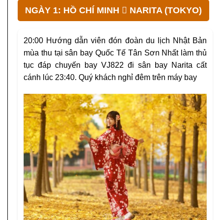
NGÀY 1: HỒ CHÍ MINH  NARITA (TOKYO)
20:00
Hướng dẫn viên đón đoàn du lịch Nhật Bản
mùa thu tại sân bay Quốc Tế Tân Sơn Nhất làm thủ
tục đáp chuyến bay
VJ822
đi sân bay Narita cất
cánh lúc 23:40.
Quý khách nghỉ đêm trên máy bay