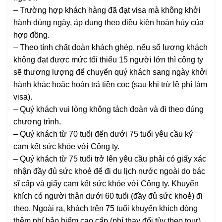
–
Trường hợp khách hàng đã đạt visa mà không khởi
hành đúng ngày, áp dụng theo điều kiện hoàn hủy của
hợp đồng.
–
Theo tính chất đoàn khách ghép, nếu số lượng khách
không đạt được mức tối thiểu 15 người lớn thì công ty
sẽ thương lượng để chuyển quý khách sang ngày khởi
hành khác hoặc hoàn trả tiền cọc
(sau khi trừ lệ phí làm
visa)
.
–
Quý khách vui lòng không tách đoàn và đi theo đúng
chương trình.
–
Quý khách từ 70 tuổi đến dưới 75 tuổi yêu cầu ký
cam kết sức khỏe với Công ty.
–
Quý khách từ 75 tuổi trở lên yêu cầu phải có giấy xác
nhận đầy đủ sức khoẻ để đi du lịch nước ngoài do bác
sĩ cấp và giấy cam kết sức khỏe với Công ty. Khuyến
khích có người thân dưới 60 tuổi
(đầy đủ sức khoẻ)
đi
theo. Ngoài ra, khách trên 75 tuổi khuyến khích đóng
thêm phí bảo hiểm cao cấp
(phí thay đổi tùy theo tour).