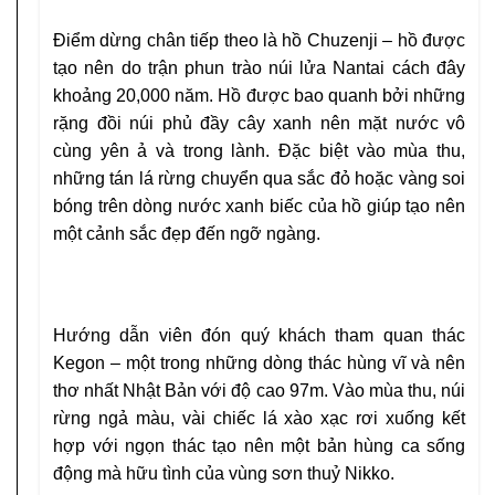
Điểm dừng chân tiếp theo là hồ Chuzenji – hồ được
tạo nên do trận phun trào núi lửa Nantai cách đây
khoảng 20,000 năm. Hồ được bao quanh bởi những
rặng đồi núi phủ đầy cây xanh nên mặt nước vô
cùng yên ả và trong lành. Đặc biệt vào mùa thu,
những tán lá rừng chuyển qua sắc đỏ hoặc vàng soi
bóng trên dòng nước xanh biếc của hồ giúp tạo nên
một cảnh sắc đẹp đến ngỡ ngàng.
Hướng dẫn viên đón quý khách tham quan thác
Kegon – một trong những dòng thác hùng vĩ và nên
thơ nhất Nhật Bản với độ cao 97m. Vào mùa thu, núi
rừng ngả màu, vài chiếc lá xào xạc rơi xuống kết
hợp với ngọn thác tạo nên một bản hùng ca sống
động mà hữu tình của vùng sơn thuỷ Nikko.