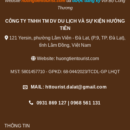
Website
huongtientourist.com
đã
được đăng ký
với Bộ Công
Thương
CÔNG TY TNHH TM DV DU LỊCH VÀ SỰ KIỆN HƯỚNG
TIÊN
121 Yersin, phường Lâm Viên - Đà Lạt, (P.9, TP. Đà Lạt),
tỉnh Lâm Đồng, Việt Nam
Website:
huongtientourist.com
MST: 5801457710 - GPKD: 68-044/2023/TCDL-GP LHQT
MAIL: httourist.dalat@gmail.com
0931 869 127 | 0968 561 131
THÔNG TIN