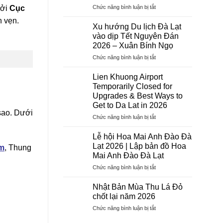
ở
Chức năng bình luận bị tắt
bởi
Cục
Dịch
n vẹn.
Vụ
Xu hướng Du lịch Đà Lạt
Visa
vào dịp Tết Nguyên Đán
Trọn
2026 – Xuân Bính Ngọ
Gói
ở
Chức năng bình luận bị tắt
2026
Xu
–
hướng
Hướng
Lien Khuong Airport
Du
Tiên
Temporarily Closed for
lịch
Tourist:
Upgrades & Best Ways to
Đà
Uy
Get to Da Lat in 2026
Lạt
Tín,
sao. Dưới
vào
Chuyên
ở
Chức năng bình luận bị tắt
dịp
Nghiệp,
Lien
Tết
Tỷ
Khuong
Lễ hội Hoa Mai Anh Đào Đà
Nguyên
Lệ
Airport
Lạt 2026 | Lập bản đồ Hoa
m
, Thung
Đán
Đậu
Temporarily
Mai Anh Đào Đà Lạt
2026
Cao
Closed
–
ở
Chức năng bình luận bị tắt
for
Xuân
Lễ
Upgrades
Bính
hội
&
Nhật Bản Mùa Thu Lá Đỏ
Ngọ
Hoa
Best
chốt lại năm 2026
Mai
Ways
ở
Chức năng bình luận bị tắt
Anh
to
Nhật
Đào
Get