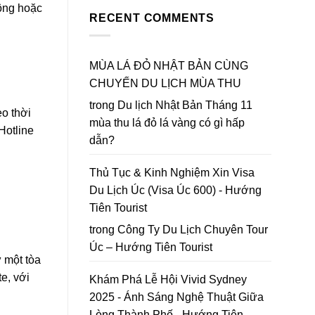
Bản
Đà
to
hông hoặc
Mùa
RECENT COMMENTS
Lạt
Da
Thu
2026
Lat
Lá
|
in
Đỏ
Lập
2026
chốt
MÙA LÁ ĐỎ NHẬT BẢN CÙNG
bản
lại
đồ
CHUYẾN DU LỊCH MÙA THU
năm
Hoa
2026
Mai
trong
Du lịch Nhật Bản Tháng 11
eo thời
Anh
mùa thu lá đỏ lá vàng có gì hấp
Đào
Hotline
Đà
dẫn?
Lạt
Thủ Tục & Kinh Nghiệm Xin Visa
Du Lịch Úc (Visa Úc 600) - Hướng
Tiên Tourist
trong
Công Ty Du Lịch Chuyên Tour
Úc – Hướng Tiên Tourist
 một tòa
e, với
Khám Phá Lễ Hội Vivid Sydney
2025 - Ánh Sáng Nghệ Thuật Giữa
Lòng Thành Phố - Hướng Tiên