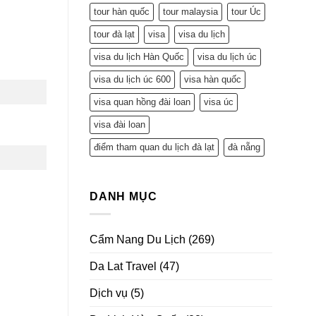
tour hàn quốc
tour malaysia
tour Úc
tour đà lạt
visa
visa du lịch
visa du lịch Hàn Quốc
visa du lịch úc
visa du lịch úc 600
visa hàn quốc
visa quan hồng đài loan
visa úc
visa đài loan
điểm tham quan du lịch đà lạt
đà nẵng
DANH MỤC
Cẩm Nang Du Lịch
(269)
Da Lat Travel
(47)
Dịch vụ
(5)