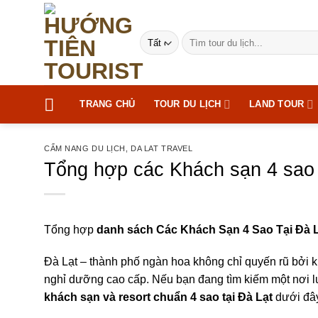
Bỏ
qua
Tìm
nội
kiếm:
dung
TRANG CHỦ
TOUR DU LỊCH
LAND TOUR
CẨM NANG DU LỊCH
,
DA LAT TRAVEL
Tổng hợp các Khách sạn 4 sao 
Tổng hợp
danh sách Các Khách Sạn 4 Sao Tại
Đà 
Đà Lạt – thành phố ngàn hoa không chỉ quyến rũ bởi 
nghỉ dưỡng cao cấp. Nếu bạn đang tìm kiếm một nơi lưu
khách sạn và resort chuẩn 4 sao tại Đà Lạt
dưới đây