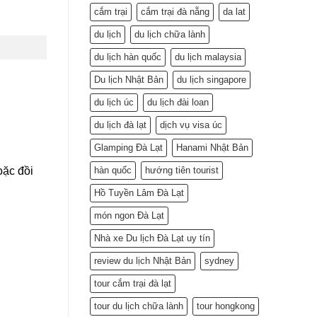
cắm trại
cắm trại đà nẵng
da lat
du lịch
du lịch chữa lành
du lịch hàn quốc
du lịch malaysia
Du lịch Nhật Bản
du lịch singapore
du lịch úc
du lịch đài loan
du lịch đà lạt
dịch vụ visa úc
Glamping Đà Lạt
Hanami Nhật Bản
oặc đồi
hàn quốc
hướng tiên tourist
Hồ Tuyền Lâm Đà Lạt
món ngon Đà Lạt
Nhà xe Du lịch Đà Lạt uy tín
review du lịch Nhật Bản
sydney
tour cắm trại đà lạt
tour du lịch chữa lành
tour hongkong