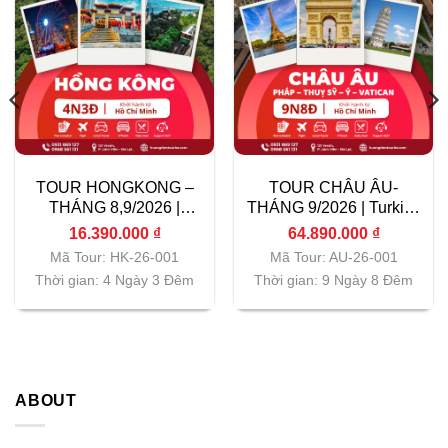
TOUR HONGKONG –
TOUR CHÂU ÂU-
THÁNG 8,9/2026 |
THÁNG 9/2026 | Turkish
Vietnam Airlines|
Airlines| TP.HCM
16.390.000
₫
64.890.000
₫
TP.HCM
Mã Tour: HK-26-001
Mã Tour: AU-26-001
Thời gian: 4 Ngày 3 Đêm
Thời gian: 9 Ngày 8 Đêm
ABOUT