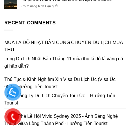
Đậu
Hoa
&
–
Cao
ở
Chức năng bình luận bị tắt
Mai
Best
Xuân
Nhật
Anh
Ways
Bính
Bản
Đào
to
Ngọ
Mùa
RECENT COMMENTS
Đà
Get
Thu
Lạt
to
Lá
2026
Da
Đỏ
|
Lat
chốt
MÙA LÁ ĐỎ NHẬT BẢN CÙNG CHUYẾN DU LỊCH MÙA
Lập
in
lại
bản
2026
THU
năm
đồ
2026
Hoa
trong
Du lịch Nhật Bản Tháng 11 mùa thu lá đỏ lá vàng có
Mai
gì hấp dẫn?
Anh
Đào
Đà
Thủ Tục & Kinh Nghiệm Xin Visa Du Lịch Úc (Visa Úc
Lạt
600) - Hướng Tiên Tourist
trong
Công Ty Du Lịch Chuyên Tour Úc – Hướng Tiên
Tourist
Khám Phá Lễ Hội Vivid Sydney 2025 - Ánh Sáng Nghệ
Thuật Giữa Lòng Thành Phố - Hướng Tiên Tourist