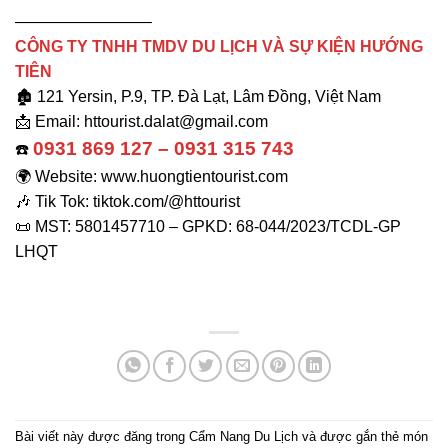
————————–
CÔNG TY TNHH TMDV DU LỊCH VÀ SỰ KIỆN HƯỚNG
TIÊN
🏚️ 121 Yersin, P.9, TP. Đà Lạt, Lâm Đồng, Việt Nam
📩 Email: httourist.dalat@gmail.com
0931 869 127 – 0931 315 743
☎️
🌍 Website: www.huongtientourist.com
🎶 Tik Tok: tiktok.com/@httourist
📜 MST: 5801457710 – GPKD: 68-044/2023/TCDL-GP
LHQT
Bài viết này được đăng trong
Cẩm Nang Du Lịch
và được gắn thẻ
món