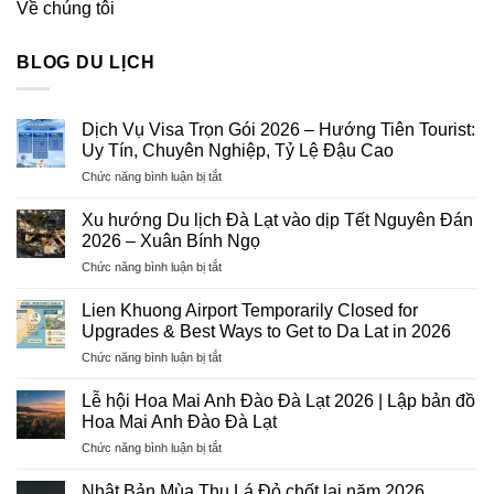
Về chúng tôi
BLOG DU LỊCH
Dịch Vụ Visa Trọn Gói 2026 – Hướng Tiên Tourist:
Uy Tín, Chuyên Nghiệp, Tỷ Lệ Đậu Cao
ở
Chức năng bình luận bị tắt
Dịch
Vụ
Xu hướng Du lịch Đà Lạt vào dịp Tết Nguyên Đán
Visa
2026 – Xuân Bính Ngọ
Trọn
ở
Chức năng bình luận bị tắt
Gói
Xu
2026
hướng
–
Lien Khuong Airport Temporarily Closed for
Du
Hướng
Upgrades & Best Ways to Get to Da Lat in 2026
lịch
Tiên
ở
Chức năng bình luận bị tắt
Đà
Tourist:
Lien
Lạt
Uy
Khuong
vào
Lễ hội Hoa Mai Anh Đào Đà Lạt 2026 | Lập bản đồ
Tín,
Airport
dịp
Hoa Mai Anh Đào Đà Lạt
Chuyên
Temporarily
Tết
Nghiệp,
ở
Chức năng bình luận bị tắt
Closed
Nguyên
Tỷ
Lễ
for
Đán
Lệ
hội
Upgrades
Nhật Bản Mùa Thu Lá Đỏ chốt lại năm 2026
2026