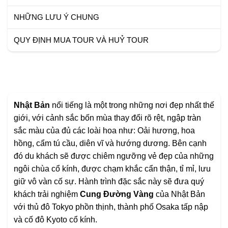
NHỮNG LƯU Ý CHUNG
QUY ĐỊNH MUA TOUR VÀ HUỶ TOUR
Nhật Bản
nổi tiếng là một trong những nơi đẹp nhất thế
giới, với cảnh sắc bốn mùa thay đổi rõ rệt, ngập tràn
sắc màu của đủ các loài hoa như: Oải hương, hoa
hồng, cẩm tú cầu, diên vĩ và hướng dương. Bên cạnh
đó du khách sẽ được chiêm ngưỡng vẻ đẹp của những
ngôi chùa cổ kính, được chạm khắc cẩn thận, tỉ mỉ, lưu
giữ vô vàn cố sự. Hành trình đặc sắc này sẽ đưa quý
khách trải nghiệm
Cung Đường Vàng
của Nhật Bản
với thủ đô Tokyo phồn thịnh, thành phố Osaka tấp nập
và cố đô Kyoto cổ kính.