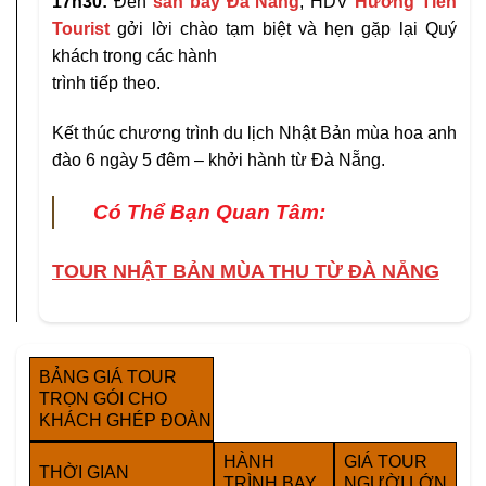
17h30:
Đến
sân bay Đà Nẵng
, HDV
Hướng Tiên
Tourist
gởi lời chào tạm biệt và hẹn gặp lại Quý
khách trong các hành
trình tiếp theo.
Kết thúc chương trình du lịch Nhật Bản mùa hoa anh
đào 6 ngày 5 đêm – khởi hành từ Đà Nẵng.
Có Thể Bạn Quan Tâm:
TOUR NHẬT BẢN MÙA THU TỪ ĐÀ NẴNG
BẢNG GIÁ TOUR
TRỌN GÓI CHO
KHÁCH GHÉP ĐOÀN
HÀNH
GIÁ TOUR
THỜI GIAN
TRÌNH BAY
NGƯỜI LỚN