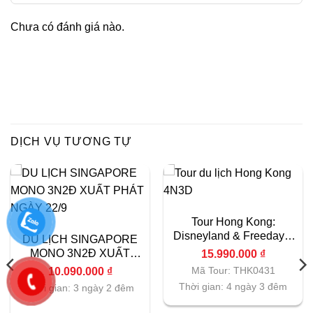
Chưa có đánh giá nào.
DỊCH VỤ TƯƠNG TỰ
Tour Hong Kong:
Disneyland & Freeday 1
DU LỊCH SINGAPORE
Ngày | 4N3D
MONO 3N2Đ XUẤT
15.990.000
₫
PHÁT NGÀY 22/9
Mã Tour: THK0431
10.090.000
₫
Thời gian: 4 ngày 3 đêm
Thời gian: 3 ngày 2 đêm