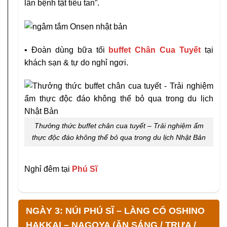
lần bệnh tật tiêu tan”.
• Đoàn dùng bữa tối
buffet Chân Cua Tuyết
tại
khách sạn & tự do nghỉ ngơi.
Thưởng thức buffet chân cua tuyết – Trải nghiệm ẩm
thực độc đáo không thể bỏ qua trong du lịch Nhật Bản
Nghỉ đêm tại
Phú Sĩ
NGÀY 3: NÚI PHÚ SĨ – LÀNG CỔ OSHINO
HAKKAI – NAGOYA (ĂN SÁNG / TRƯA /