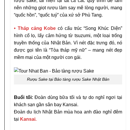
rượu sake, tái hiện lại tất cả các quy trình để làm
nên những giọt rượu làm say mê lòng người, mang
“quốc hồn”, “quốc tuý” của xứ sở Phù Tang.
• Tháp cảng Kobe
có cấu trúc “Song Khúc Diện”
hình cổ lọ, lấy cảm hứng từ tsuzumi, một loại trống
truyền thống của Nhật Bản. Vì nét đặc trưng đó, nó
được gọi tên là “Tòa tháp mỹ nữ” – mang nét đẹp
mềm mại của một người con gái.
Rượu Sake tại Bảo tàng rượu Sake Nhật Bản
Buổi tối:
Đoàn dùng bữa tối và tự do nghỉ ngơi tại
khách sạn gần sân bay Kansai.
Đoàn du lịch Nhật Bản mùa hoa anh đào nghỉ đêm
tại
Kansai.