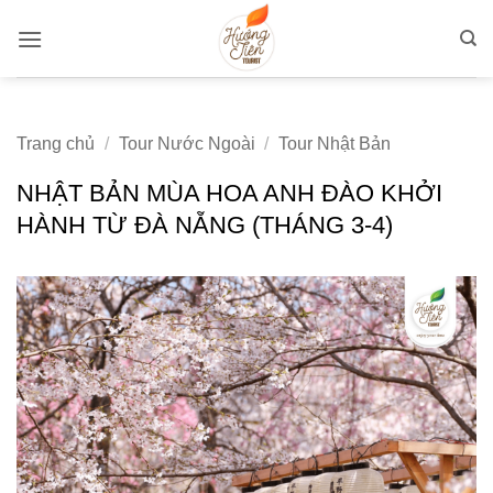
Bỏ
qua
nội
dung
Trang chủ
/
Tour Nước Ngoài
/
Tour Nhật Bản
NHẬT BẢN MÙA HOA ANH ĐÀO KHỞI
HÀNH TỪ ĐÀ NẴNG (THÁNG 3-4)