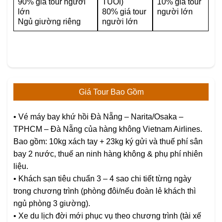
90% giá tour người
TUỔI)
10% giá tour
lớn
80% giá tour
người lớn
Ngủ giường riêng
người lớn
Giá Tour Bao Gồm
• Vé máy bay khứ hồi Đà Nẵng – Narita/Osaka –
TPHCM – Đà Nẵng của hàng không Vietnam Airlines.
Bao gồm: 10kg xách tay + 23kg ký gửi và thuế phí sân
bay 2 nước, thuế an ninh hàng không & phụ phí nhiên
liệu.
• Khách sạn tiêu chuẩn 3 – 4 sao chi tiết từng ngày
trong chương trình (phòng đôi/nếu đoàn lẻ khách thì
ngủ phòng 3 giường).
• Xe du lịch đời mới phục vụ theo chương trình (tài xế