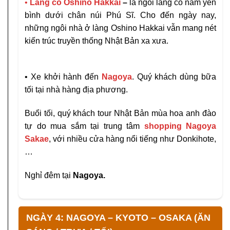
•
Làng cổ Oshino Hakkai
–
là ngôi làng cổ nằm yên
bình dưới chân núi Phú Sĩ. Cho đến ngày nay,
những ngôi nhà ở làng Oshino Hakkai vẫn mang nét
kiến trúc truyền thống Nhật Bản xa xưa.
• Xe khởi hành đến
Nagoya
. Quý khách dùng bữa
tối tại nhà hàng địa phương.
Buổi tối, quý khách tour Nhật Bản mùa hoa anh đào
tự do mua sắm tại trung tâm
shopping Nagoya
Sakae
, với nhiều cửa hàng nổi tiếng như Donkihote,
…
Nghỉ đêm tại
Nagoya.
NGÀY 4: NAGOYA – KYOTO – OSAKA (ĂN