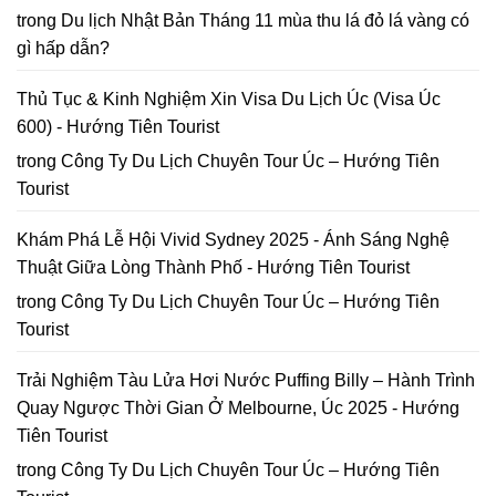
2026
Hoa
trong
Du lịch Nhật Bản Tháng 11 mùa thu lá đỏ lá vàng có
Mai
gì hấp dẫn?
Anh
Đào
Đà
Thủ Tục & Kinh Nghiệm Xin Visa Du Lịch Úc (Visa Úc
Lạt
600) - Hướng Tiên Tourist
trong
Công Ty Du Lịch Chuyên Tour Úc – Hướng Tiên
Tourist
Khám Phá Lễ Hội Vivid Sydney 2025 - Ánh Sáng Nghệ
Thuật Giữa Lòng Thành Phố - Hướng Tiên Tourist
trong
Công Ty Du Lịch Chuyên Tour Úc – Hướng Tiên
Tourist
Trải Nghiệm Tàu Lửa Hơi Nước Puffing Billy – Hành Trình
Quay Ngược Thời Gian Ở Melbourne, Úc 2025 - Hướng
Tiên Tourist
trong
Công Ty Du Lịch Chuyên Tour Úc – Hướng Tiên