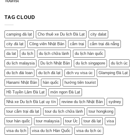
Tourist
TAG CLOUD
camping đà lạt
Cho thuê xe Du lịch Đà Lạt
city dalat
city đà lạt
Công viên Nhật Bản
cắm trại
cắm trại đà nẵng
da lat
du lịch
du lịch chữa lành
du lịch hàn quốc
du lịch malaysia
Du lịch Nhật Bản
du lịch singapore
du lịch úc
du lịch đài loan
du lịch đà lạt
dịch vụ visa úc
Glamping Đà Lạt
Hanami Nhật Bản
hàn quốc
hướng tiên tourist
Hồ Tuyền Lâm Đà Lạt
món ngon Đà Lạt
Nhà xe Du lịch Đà Lạt uy tín
review du lịch Nhật Bản
sydney
tour cắm trại đà lạt
tour du lịch chữa lành
tour hongkong
tour hàn quốc
tour malaysia
tour Úc
tour đà lạt
visa
visa du lịch
visa du lịch Hàn Quốc
visa du lịch úc