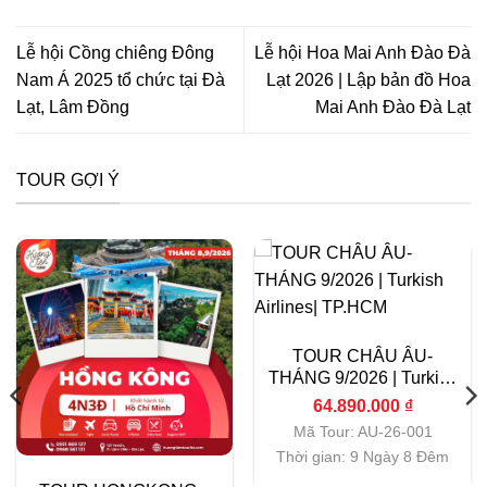
Lễ hội Cồng chiêng Đông
Lễ hội Hoa Mai Anh Đào Đà
Nam Á 2025 tổ chức tại Đà
Lạt 2026 | Lập bản đồ Hoa
Lạt, Lâm Đồng
Mai Anh Đào Đà Lạt
TOUR GỢI Ý
TOUR CHÂU ÂU-
THÁNG 9/2026 | Turkish
Airlines| TP.HCM
64.890.000
₫
Mã Tour: AU-26-001
Thời gian: 9 Ngày 8 Đêm