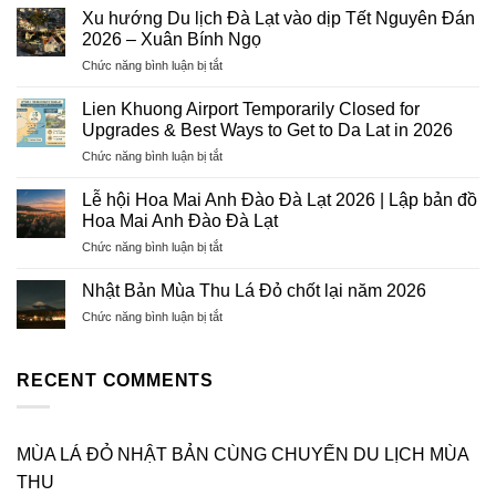
Vụ
Xu hướng Du lịch Đà Lạt vào dịp Tết Nguyên Đán
Visa
2026 – Xuân Bính Ngọ
Trọn
ở
Chức năng bình luận bị tắt
Gói
Xu
2026
hướng
–
Lien Khuong Airport Temporarily Closed for
Du
Hướng
Upgrades & Best Ways to Get to Da Lat in 2026
lịch
Tiên
ở
Chức năng bình luận bị tắt
Đà
Tourist:
Lien
Lạt
Uy
Khuong
vào
Lễ hội Hoa Mai Anh Đào Đà Lạt 2026 | Lập bản đồ
Tín,
Airport
dịp
Hoa Mai Anh Đào Đà Lạt
Chuyên
Temporarily
Tết
Nghiệp,
ở
Chức năng bình luận bị tắt
Closed
Nguyên
Tỷ
Lễ
for
Đán
Lệ
hội
Upgrades
Nhật Bản Mùa Thu Lá Đỏ chốt lại năm 2026
2026
Đậu
Hoa
&
–
Cao
ở
Chức năng bình luận bị tắt
Mai
Best
Xuân
Nhật
Anh
Ways
Bính
Bản
Đào
to
Ngọ
Mùa
RECENT COMMENTS
Đà
Get
Thu
Lạt
to
Lá
2026
Da
Đỏ
|
Lat
chốt
MÙA LÁ ĐỎ NHẬT BẢN CÙNG CHUYẾN DU LỊCH MÙA
Lập
in
lại
bản
2026
THU
năm
đồ