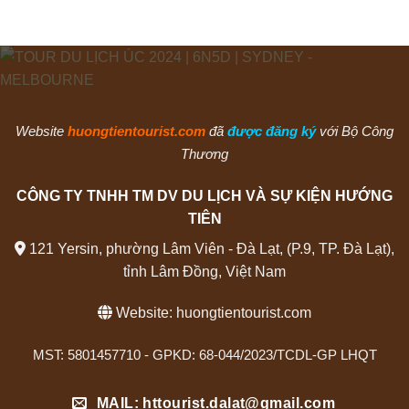
Website
huongtientourist.com
đã
được đăng ký
với Bộ Công
Thương
CÔNG TY TNHH TM DV DU LỊCH VÀ SỰ KIỆN HƯỚNG
TIÊN
121 Yersin, phường Lâm Viên - Đà Lạt, (P.9, TP. Đà Lạt),
tỉnh Lâm Đồng, Việt Nam
Website:
huongtientourist.com
MST: 5801457710 - GPKD: 68-044/2023/TCDL-GP LHQT
MAIL: httourist.dalat@gmail.com