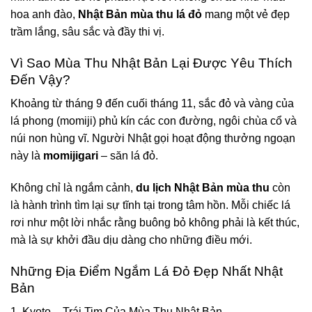
hoa anh đào,
Nhật Bản mùa thu lá đỏ
mang một vẻ đẹp
trầm lắng, sâu sắc và đầy thi vị.
Vì Sao Mùa Thu Nhật Bản Lại Được Yêu Thích
Đến Vậy?
Khoảng từ tháng 9 đến cuối tháng 11, sắc đỏ và vàng của
lá phong (momiji) phủ kín các con đường, ngôi chùa cổ và
núi non hùng vĩ. Người Nhật gọi hoạt động thưởng ngoạn
này là
momijigari
– săn lá đỏ.
Không chỉ là ngắm cảnh,
du lịch Nhật Bản mùa thu
còn
là hành trình tìm lại sự tĩnh tại trong tâm hồn. Mỗi chiếc lá
rơi như một lời nhắc rằng buông bỏ không phải là kết thúc,
mà là sự khởi đầu dịu dàng cho những điều mới.
Những Địa Điểm Ngắm Lá Đỏ Đẹp Nhất Nhật
Bản
1. Kyoto – Trái Tim Của Mùa Thu Nhật Bản