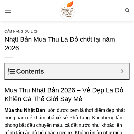
Bỏ
qua
nội
dung
CẨM NANG DU LỊCH
Nhật Bản Mùa Thu Lá Đỏ chốt lại năm
2026
Contents
Mùa Thu Nhật Bản 2026 – Vẻ Đẹp Lá Đỏ
Khiến Cả Thế Giới Say Mê
Mùa thu Nhật Bản
luôn được xem là thời điểm đẹp nhất
trong năm để khám phá xứ sở Phù Tang. Khi những tán
phong bắt đầu chuyển màu, cả đất nước như khoác lên
mình tấm áo đỏ hổ phách rực rỡ. Không ồn ào như mùa