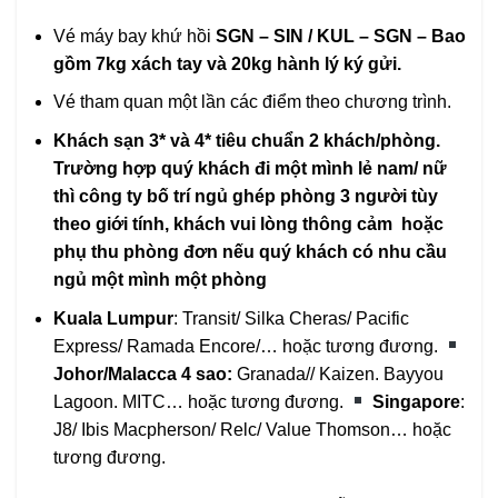
Vé máy bay khứ hồi
SGN – SIN / KUL – SGN – Bao
gồm 7kg xách tay và 20kg hành lý ký gửi.
Vé tham quan một lần các điểm theo chương trình.
Khách sạn 3* và 4* tiêu chuẩn 2 khách/phòng.
Trường hợp quý khách đi một mình lẻ nam/ nữ
thì công ty bố trí ngủ ghép phòng 3 người tùy
theo giới tính, khách vui lòng thông cảm hoặc
phụ thu phòng đơn nếu quý khách có nhu cầu
ngủ một mình một phòng
Kuala Lumpur
: Transit/ Silka Cheras/ Pacific
Express/ Ramada Encore/… hoặc tương đương.
Johor/Malacca 4 sao:
Granada// Kaizen. Bayyou
Lagoon. MITC… hoặc tương đương.
Singapore
:
J8/ Ibis Macpherson/ Relc/ Value Thomson… hoặc
tương đương.