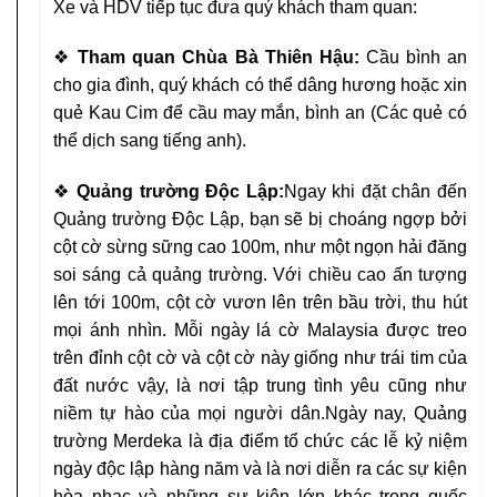
Xe và HDV tiếp tục đưa quý khách tham quan:
❖
Tham quan Chùa Bà Thiên Hậu:
Cầu bình an
cho gia đình,
quý khách có thể dâng hương hoặc xin
quẻ Kau Cim để cầu may
mắn, bình an (Các quẻ có
thể dịch sang tiếng anh).
❖
Quảng trường Độc Lập:
Ngay khi đặt chân đến
Quảng trường
Độc Lập, bạn sẽ bị choáng ngợp bởi
cột cờ sừng sững cao 100m,
như một ngọn hải đăng
soi sáng cả quảng trường. Với chiều cao
ấn tượng
lên tới 100m, cột cờ vươn lên trên bầu trời, thu hút
mọi
ánh nhìn. Mỗi ngày lá cờ Malaysia được treo
trên đỉnh cột cờ và
cột cờ này giống như trái tim của
đất nước vậy, là nơi tập trung
tình yêu cũng như
niềm tự hào của mọi người dân
.
Ngày nay,
Quảng
trường Merdeka là địa điểm tổ chức các lễ kỷ niệm
ngày
độc lập hàng năm và là nơi diễn ra các sự kiện
hòa nhạc và những
sự kiện lớn khác trong quốc