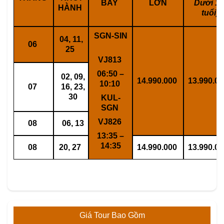
BAY
LỚN
Dưới 12
HÀNH
tuổi)
SGN-SIN
04, 11,
06
25
VJ813
06:50 –
02, 09,
14.990.000
13.990.0
10:10
07
16, 23,
30
KUL-
SGN
VJ826
08
06, 13
13:35 –
14:35
08
20, 27
14.990.000
13.990.0
Giá Tour Bao Gồm