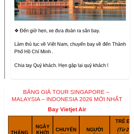
❖ Đến giờ hẹn, xe đưa đoàn ra sân bay.
Làm thủ tục về Việt Nam, chuyến bay về đến Thành
Phố Hồ Chí Minh .
Chia tay Quý khách. Hẹn gặp lại quý khách !
BẢNG GIÁ TOUR SINGAPORE –
MALAYSIA – INDONESIA 2026 MỚI NHẤT
Bay Vietjet Air
TRẺ E
NGÀY
CHUYẾN
NGƯỜI
(Từ 2 –
THÁNG
KHỞI