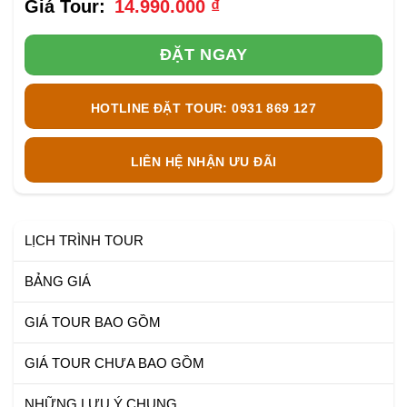
14.990.000
₫
ĐẶT NGAY
HOTLINE ĐẶT TOUR: 0931 869 127
LIÊN HỆ NHẬN ƯU ĐÃI
LỊCH TRÌNH TOUR
BẢNG GIÁ
GIÁ TOUR BAO GỒM
GIÁ TOUR CHƯA BAO GỒM
NHỮNG LƯU Ý CHUNG