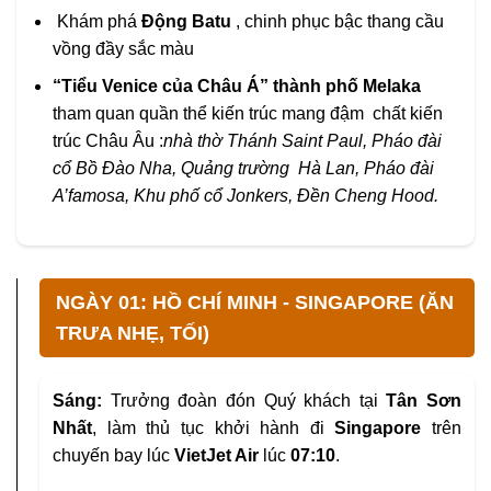
Khám phá
Động Batu
, chinh phục bậc thang cầu
vồng đầy sắc màu
“Tiểu Venice của Châu Á” thành phố Melaka
tham quan quần thể kiến trúc mang đậm
chất kiến
trúc Châu Âu :
nhà thờ Thánh Saint Paul, Pháo đài
cổ Bồ Đào Nha, Quảng trường
Hà Lan, Pháo đài
A’famosa, Khu phố cổ Jonkers, Đền Cheng Hood.
NGÀY 01: HỒ CHÍ MINH - SINGAPORE (ĂN
TRƯA NHẸ, TỐI)
Sáng:
Trưởng đoàn đón Quý khách tại
Tân Sơn
Nhất
, làm thủ tục khởi
hành đi
Singapore
trên
chuyến bay lúc
VietJet Air
lúc
07:10
.