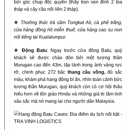
bởi góc chụp
độc quyền (thấy trọn vẹn đỉnh 2 tòa
tháp và cây cầu nối liền 2
tháp).
❖
T
hưởng thức trà sâm Tongkat Ali, cà phê trắng,
cửa hàng đồng
hồ miễn thuế, cửa hàng cao su non
nổi tiếng tại Kualalumpur.
❖
Động Batu
: Ngay trước cửa động Batu, quý
khách sẽ được
chào đón bởi một tượng thần
Murugan cao đến 43m, lấp
lánh trong ánh vàng rực
rỡ, chinh phục 272 bậc
thang cầu
vồng,
đủ sắc
màu, khám phá hang động bí ẩn, nhìn toàn cảnh
bức
tượng thần Murugan, quý khách còn có cơ hội thấu
hiểu
hơn về tôn giáo Hindu và những giá trị tâm linh
sâu sắc mà
nó mang lại cho người dân Malaysia.