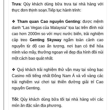
Trưa
: Qúy khách dùng bữa trưa tại nhà hàng với
thực đơn thịnh
soạn.
Tiếp tục hành trình:
❖
Tham quan Cao nguyên Genting
: được mệnh
danh “Las
Vegas của Malaysia” tọa lạc trên đỉnh núi
cao hơn 2000m so
với mực nước biển, trải nghiệm
cáp treo
Genting Skyway
ngắm toàn cảnh cao
nguyên từ độ cao ấn tượng, nơi bạn có
thể hòa
mình vào mây, thưởng ngoạn vẻ đẹp địa hình đồi núi
một cách bao quát nhất.
❖
Quý khách trải nghiệm thử vận may tại sòng bạc
Casino nổi
tiếng nhất Đông Nam Á và vô vàng các
trải nghiệm vui chơi
tại thiên đường giải trí Cao
nguyên Genting.
Tối:
Qúy khách dùng bữa tối tại nhà hàng với các
món ăn đặc sản
địa phương.