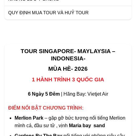
QUY ĐỊNH MUA TOUR VÀ HUỶ TOUR
TOUR SINGAPORE- MAYLAYSIA –
INDONESIA-
MÙA HÈ- 2026
1 HÀNH TRÌNH 3 QUỐC GIA
6 Ngày 5 Đêm
| Hãng Bay:
Vietjet Air
ĐIỂM NỔI BẬT
CHƯƠNG TRÌNH:
Merlion Park
– gặp gỡ bức tượng nổi tiếng Merlion
mình cá, đầu sư tử , vịnh
Maria bay sand
Gardens By The Bay
nổi tiếng với những siêu cây