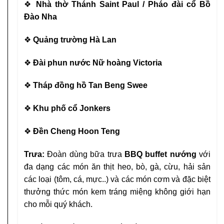
❖
Nhà thờ Thánh Saint Paul / Pháo đài cổ Bồ
Đào Nha
❖
Quảng trường Hà Lan
❖
Đài phun nước Nữ hoàng Victoria
❖
Tháp đồng hồ Tan Beng Swee
❖
Khu phố cổ Jonkers
❖
Đền Cheng Hoon Teng
Trưa:
Đoàn dùng bữa trưa
BBQ buffet nướng
với
đa dạng các món
ăn thịt heo, bò, gà, cừu, hải sản
các loại (tôm, cá, mực..) và các
món cơm và đặc biệt
thưởng thức món kem tráng miệng
không giới hạn
cho mỗi quý khách.