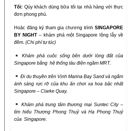
Tối:
Qúy khách dùng bữa tối tại nhà hàng với thực
đơn phong
phú.
Hoặc đăng ký tham gia chương trình
SINGAPORE
BY NIGHT
– khám phá một Singapore lộng lẫy về
đêm.
(Chi phí tự túc)
Khám phá cuộc sống bên dưới lòng đất của
Singapore bằng
hệ thống tàu điện ngầm MRT.
Đi du thuyền trên Vịnh Marina
Bay Sand và ngắm
ánh sáng
rực rỡ của khu ăn ch
ơi xa hoa bậc nhất
Singapore – Clarke
Quay.
Khám phá trung tâm thương mại Suntec City –
tìm hiểu Thượng Phong Thuỷ và Hạ Phong Thuỷ
của Singapore.