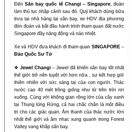
Đến
Sân bay quốc tế
Changi – Singapore
, đoàn
làm thủ tục nhập
cảnh sau đó
. Quý khách dùng bữa
trưa tại nhà hàng tại sân bay,
xe
HDV địa phương
đón đoàn và bắt đầu hành trình tham quan đất nước
Singapore đầy năng động và náo nhiệt.
Xe và HDV đưa khách đi tham quan
SINGAPORE
–
Đảo Quốc Sư Tử
❖
Jewel Changi
– Jewel đã khiến sân bay tốt nhất
thế giới trở
nên tuyệt vời hơn nữa , sự kết hợp giữ
thiên nhiên với sức sáng
tại của con người. Thác
nước cao 40 mét trông giống như từ trên
trời rơi
xuống. Cùng với không gian rộng lớn của cây xanh
tại
Thung lũng Rừng, cả hai chắc chắn là một điều
trị cho các giác
quan. Âm thanh của thác nước lớn
nhất thế giới và âm nhạc xung
quanh trong Forest
Valley vang khắp sân bay.