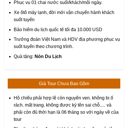
Phục vụ 01 chai nước suối/khách/mỗi ngày.
Xe ôtô máy lạnh, đời mới vận chuyển hành khách
suốt tuyến
Bảo hiểm du lịch quốc tế tối đa 10.000 USD
Trưởng đoàn Việt Nam và HDV địa phương phục vụ
suốt tuyến theo chương trình.
Quà tặng:
Nón Du Lịch
Giá Tour Chưa Bao Gồm
Hộ chiếu phải hợp lệ còn nguyên vẹn. không bị ố
rách. mất trang. không được ký tên sai chỗ.… và
phải còn đủ thời hạn là 06 tháng so với ngày về của
tour