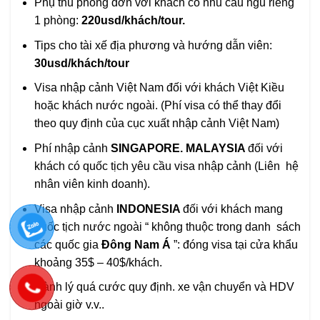
Phụ thu phòng đơn với khách có nhu cầu ngủ riêng
1 phòng:
220usd/khách/tour.
Tips cho tài xế địa phương và hướng dẫn viên:
30usd/khách/tour
Visa nhập cảnh Việt Nam đối với khách Việt Kiều
hoặc khách nước ngoài. (Phí visa có thể thay đổi
theo quy định của cục xuất nhập cảnh Việt Nam)
Phí nhập cảnh
SINGAPORE. MALAYSIA
đối với
khách có quốc tịch yêu cầu visa nhập cảnh (Liên hệ
nhân viên kinh doanh).
Visa nhập cảnh
INDONESIA
đối với khách mang
quốc tịch nước ngoài “ không thuộc trong danh sách
các quốc gia
Đông Nam Á
”: đóng visa tại cửa khẩu
khoảng 35$ – 40$/khách.
Hành lý quá cước quy định. xe vận chuyển và HDV
ngoài giờ v.v..