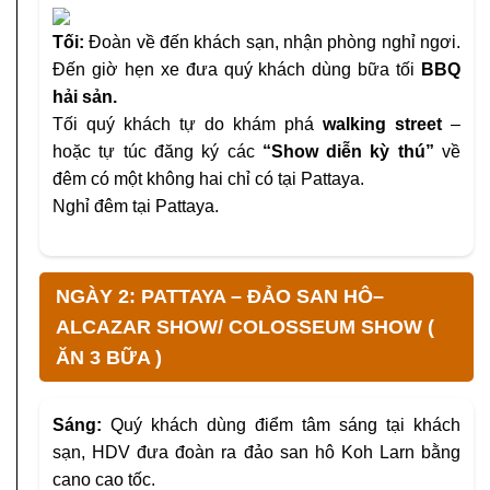
Tối:
Đoàn về đến khách sạn, nhận phòng nghỉ ngơi.
Đến giờ hẹn xe đưa quý khách dùng bữa tối
BBQ
hải sản.
Tối quý khách tự do khám phá
walking street
–
hoặc tự túc đăng ký các
“Show diễn kỳ thú”
về
đêm có một không hai chỉ có tại Pattaya.
Nghỉ đêm tại Pattaya.
NGÀY 2: PATTAYA – ĐẢO SAN HÔ–
ALCAZAR SHOW/ COLOSSEUM SHOW (
ĂN 3 BỮA )
Sáng:
Quý khách dùng điểm tâm sáng tại khách
sạn, HDV đưa đoàn ra đảo san hô Koh Larn bằng
cano cao tốc.