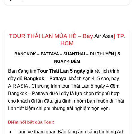
TOUR THÁI LAN MÙA HÈ – Bay
Air Asia
| TP.
HCM
BANGKOK – PATTAYA – SUANTHAI – DU THUYỀN | 5
NGÀY 4 ĐÊM
Bạn đang tìm
T
our Thái Lan 5 ngày giá rẻ
, lịch trình
đầy đủ
Bangkok – Pattaya
, khách sạn 4- 5 sao, bay
AIR ASIA . Chương trình tour Thái Lan 5 ngày 4 đêm
Bangkok – Pattaya dưới đây là lựa chọn rất phù hợp
cho khách đi lần đầu, gia đình, nhóm bạn muốn đi Thái
Lan tiết kiệm chi phí nhưng trải nghiệm trọn vẹn.
Điểm nổi bật của Tour:
Tặng vé tham quan Bảo tàng ánh sáng Lighting Art