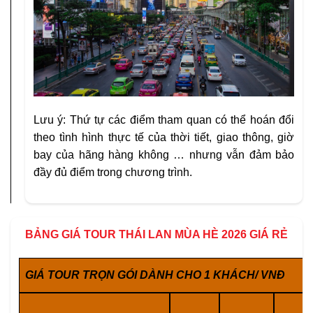
Lưu ý: Thứ tự các điểm tham quan có thể hoán đổi
theo tình hình thực tế của thời tiết, giao thông, giờ
bay của hãng hàng không … nhưng vẫn đảm bảo
đầy đủ điểm trong chương trình.
BẢNG GIÁ TOUR THÁI LAN MÙA HÈ 2026 GIÁ RẺ
GIÁ TOUR TRỌN GÓI DÀNH CHO 1 KHÁCH/ VNĐ