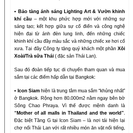
▪ Bảo tàng ánh sáng Lighting Art & Vườn khinh
khí cầu
– một khu phức hợp mới với những sự
sáng tạo; kết hợp giữa sự cổ điển và công nghệ
hiện đại từ ánh đèn lung linh, đến những chiếc
khinh khí cầu đầy màu sắc và những chiếc xe hơi cổ
xưa. Tại đây Công ty tặng quý khách một phần
Xôi
Xoài/Trà sữa Thái
( đặc sản Thái Lan).
Sau đó đoàn tiếp tục di chuyển tham quan và mua
sắm tại các điểm hấp dẫn tại Bangkok:
▪ Icon Siam
hiện là trung tâm mua sắm “khủng nhất”
ở Bangkok. Rộng hơn 80.000m2 nằm ngay bên bờ
Sông Chao Phraya. Vì thế được mệnh danh là
“Mother of all malls in Thailand and
the world”
.
Đặc biệt Tầng G tại Icon Siam – là nơi tái hiện lại
chợ nổi Thái Lan với rất nhiều món ăn vặt nổi tiếng,