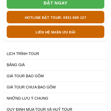
ĐẶT NGAY
HOTLINE ĐẶT TOUR: 0931 869 127
LIÊN HỆ NHẬN ƯU ĐÃI
LỊCH TRÌNH TOUR
BẢNG GIÁ
GIÁ TOUR BAO GỒM
GIÁ TOUR CHƯA BAO GỒM
NHỮNG LƯU Ý CHUNG
QUY ĐỊNH MUA TOUR VÀ HUỶ TOUR