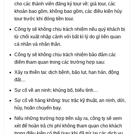
cho các thành viên đăng ký tour về: giá tour, các
khoản bao gồm, không bao gồm, các điều kiện hủy
tour trước khi đóng tiền tour.
Công ty sẽ không chịu trách nhiệm nếu quý khách bị
từ chối xuất nhập cảnh với bất kì lý do gì liên quan
cá nhân và nhân thân.
Công ty sẽ không chịu trách nhiệm bảo đảm các
điểm tham quan trong các trường hợp sau:
Xảy ra thiên tai: dịch bệnh, bão lụt, hạn hán, động
đất…
Sự cố về an ninh: khủng bố, biểu tình…
Sự cố về hàng không: trục trặc kỹ thuật, an ninh, dời,
hủy, hoãn chuyến bay.
Nếu những trường hợp trên xảy ra, công ty sẽ xem
xét để hoàn trả chi phí không tham quan cho khách
trong điều kiện có thể (sau khi đã trừ lại các dịch vụ