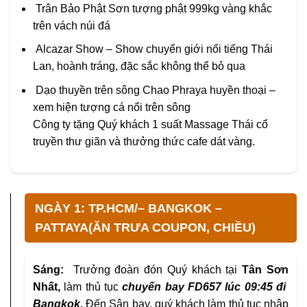
Trân Bảo Phật Sơn tượng phật 999kg vàng khắc
trên vách núi đá
Alcazar Show – Show chuyển giới nổi tiếng Thái
Lan, hoành tráng, đặc sắc không thể bỏ qua
Dạo thuyền trên sông Chao Phraya huyền thoại –
xem hiện tượng cá nổi trên sông
Công ty tặng Quý khách 1 suất Massage Thái cổ
truyền thư giãn và thưởng thức cafe dát vàng.
NGÀY 1: TP.HCM/– BANGKOK –
PATTAYA(ĂN TRƯA COUPON, CHIỀU)
Sáng:
Trưởng đoàn đón Quý khách tại
Tân Sơn
Nhất,
làm thủ tục
chuyến bay
FD657
lúc
09:45
đi
Bangkok
.
Đến Sân bay, quý khách làm thủ tục nhập