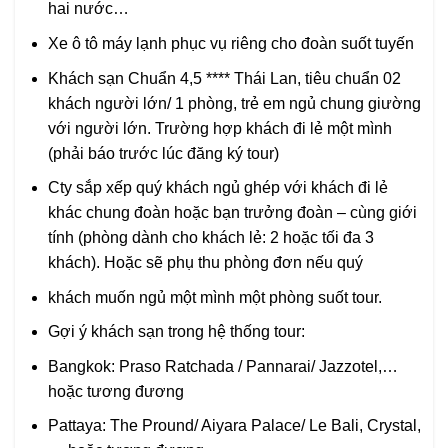
hai nước…
Xe ô tô máy lạnh phục vụ riêng cho đoàn suốt tuyến
Khách sạn Chuẩn 4,5 **** Thái Lan, tiêu chuẩn 02
khách người lớn/ 1 phòng, trẻ em ngủ chung giường
với người lớn. Trường hợp khách đi lẻ một mình
(phải báo trước lúc đăng ký tour)
Cty sắp xếp quý khách ngủ ghép với khách đi lẻ
khác chung đoàn hoặc bạn trưởng đoàn – cùng giới
tính (phòng dành cho khách lẻ: 2 hoặc tối đa 3
khách). Hoặc sẽ phụ thu phòng đơn nếu quý
khách muốn ngủ một mình một phòng suốt tour.
Gợi ý khách sạn trong hệ thống tour:
Bangkok: Praso Ratchada / Pannarai/ Jazzotel,…
hoặc tương đương
Pattaya: The Pround/ Aiyara Palace/ Le Bali, Crystal,