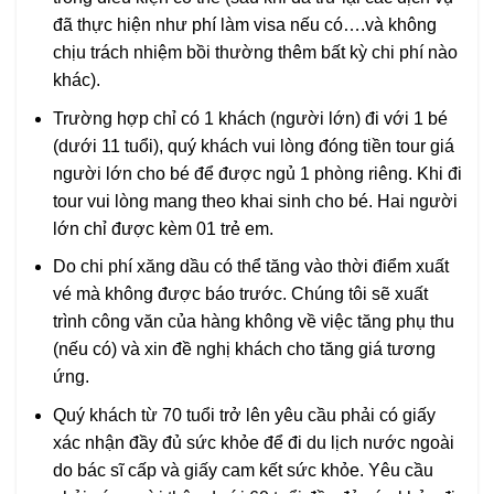
đã thực hiện như phí làm visa nếu có….và không
chịu trách nhiệm bồi thường thêm bất kỳ chi phí nào
khác).
Trường hợp chỉ có 1 khách (người lớn) đi với 1 bé
(dưới 11 tuổi), quý khách vui lòng đóng tiền tour giá
người lớn cho bé để được ngủ 1 phòng riêng. Khi đi
tour vui lòng mang theo khai sinh cho bé. Hai người
lớn chỉ được kèm 01 trẻ em.
Do chi phí xăng dầu có thể tăng vào thời điểm xuất
vé mà không được báo trước. Chúng tôi sẽ xuất
trình công văn của hàng không về việc tăng phụ thu
(nếu có) và xin đề nghị khách cho tăng giá tương
ứng.
Quý khách từ 70 tuổi trở lên yêu cầu phải có giấy
xác nhận đầy đủ sức khỏe để đi du lịch nước ngoài
do bác sĩ cấp và giấy cam kết sức khỏe. Yêu cầu