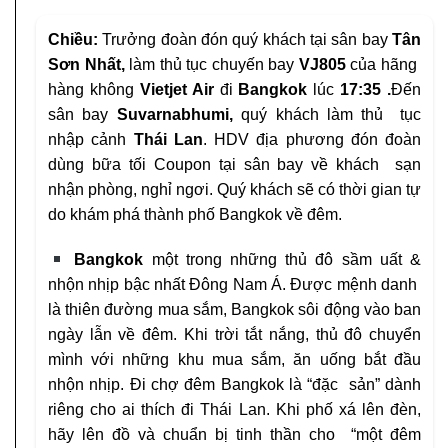
Chiều:
Trưởng đoàn đón quý khách tại sân bay
Tân
Sơn Nhất,
làm thủ tục chuyến bay
VJ805
của hãng
hàng không
Vietjet Air
đi
Bangkok
lúc
17:35 .
Đến
sân bay
Suvarnabhumi,
quý khách làm thủ tục
nhập cảnh
Thái Lan
. HDV địa phương đón đoàn
dùng bữa tối Coupon tại sân bay về khách sạn
nhận phòng, nghỉ ngơi. Quý khách sẽ có thời gian tự
do khám phá thành phố Bangkok về đêm.
Bangkok
một trong những thủ đô sầm uất &
nhộn nhịp bậc nhất Đông Nam Á. Được mệnh danh
là thiên đường mua sắm, Bangkok sôi động vào ban
ngày lẫn về đêm. Khi trời tắt nắng, thủ đô chuyển
mình với những khu mua sắm, ăn uống bắt đầu
nhộn nhịp. Đi chợ đêm Bangkok là “đặc sản” dành
riêng cho ai thích đi Thái Lan. Khi phố xá lên đèn,
hãy lên đồ và chuẩn bị tinh thần cho “một đêm