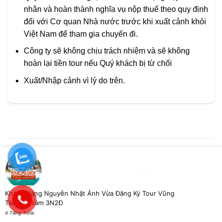
nhân và hoàn thành nghĩa vụ nộp thuế theo quy định
đối với Cơ quan Nhà nước trước khi xuất cảnh khỏi
Việt Nam để tham gia chuyến đi.
Công ty sẽ không chịu trách nhiệm và sẽ không
hoàn lại tiền tour nếu Quý khách bị từ chối
Xuất/Nhập cảnh vì lý do trên.
Chưa có đánh giá cho
TOUR THÁI LAN - MÙA
HÈ 2026 Vietjet Air | TP. HCM
Khách Hàng Nguyễn Nhật Ánh Vừa Đăng Ký Tour Vũng
Tàu Hồ Tràm 3N2Đ
CHƯA CÓ ĐÁNH GIÁ
4 Tiếng Trước