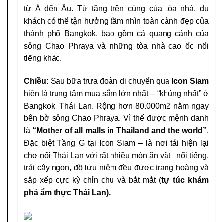
từ
Á đến Âu. Từ tầng trên cùng của tòa nhà, du
khách có
thể tận hưởng tầm nhìn toàn cảnh đẹp của
thành phố
Bangkok, bao gồm cả quang cảnh của
sông Chao
Phraya và những tòa nhà cao ốc nổi
tiếng khác.
Chiều:
Sau bữa trưa đoàn di chuyển qua
Icon Siam
hiện là
trung tâm mua sắm lớn nhất – “khủng nhất” ở
Bangkok,
Thái Lan. Rộng hơn 80.000m2 nằm ngay
bên bờ sông Chao
Phraya. Vì thế được mệnh danh
là
“Mother of all malls in
Thailand and the world”
.
Đặc biệt Tầng G tại Icon Siam –
là nơi tái hiện lại
chợ nổi Thái Lan với rất nhiều món ăn vặt
nổi tiếng,
trái cây ngon, đồ lưu niệm đều được trang hoàng
và
sắp xếp cực kỳ chỉn chu và bắt mắt (
tự túc khám
phá
ẩm thực Thái Lan).