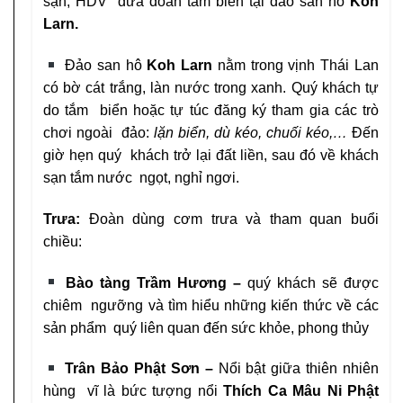
sạn, HDV đưa đoàn tắm biển tại đảo san hô
Koh
Larn.
Đảo san hô
Koh Larn
nằm trong vịnh Thái Lan
có bờ cát trắng, làn nước trong xanh. Quý khách tự
do tắm biển hoặc tự túc đăng ký tham gia các trò
chơi ngoài đảo:
lặn biển, dù kéo, chuối kéo,…
Đến
giờ hẹn quý khách trở lại đất liền, sau đó về khách
sạn tắm nước ngọt, nghỉ ngơi.
Trưa:
Đoàn dùng cơm trưa và tham quan buổi
chiều:
Bào tàng Trầm Hương –
quý khách sẽ được
chiêm ngưỡng và tìm hiểu những kiến thức về các
sản phẩm quý liên quan đến sức khỏe, phong thủy
Trân Bảo Phật Sơn –
Nổi bật giữa thiên nhiên
hùng vĩ là bức tượng nổi
Thích Ca Mâu Ni Phật