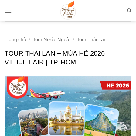
Bỏ
qua
nội
dung
Trang chủ
/
Tour Nước Ngoài
/
Tour Thái Lan
TOUR THÁI LAN – MÙA HÈ 2026
VIETJET AIR | TP. HCM