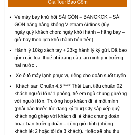
Giá Tour Bao Gồm
Vé máy bay khứ hồi SÀI GÒN – BANGKOK – SÀI
GÒN hãng hàng không Vietnam Airlines (tùy
ngày quý khách chọn: ngày khởi hành – hãng bay –
giờ bay theo lịch khởi hành bên trên).
Hành lý 10kg xách tay + 23kg hành lý ký gửi. Đã bao
gồm các loại thuế phí xăng dầu, an ninh phi trường
hai nước…
Xe ô tô máy lạnh phục vụ riêng cho đoàn suốt tuyến
Khách sạn Chuẩn 4,5 **** Thái Lan, tiêu chuẩn 02
khách người lớn/ 1 phòng, trẻ em ngủ chung giường
với người lớn. Trường hợp khách đi lẻ một mình
(phải báo trước lúc đăng ký tour) Cty sắp xếp quý
khách ngủ ghép với khách đi lẻ khác chung đoàn
hoặc bạn trưởng đoàn – cùng giới tính (phòng
khách lẻ: 2 hoặc tối đa 3 khách). Hoặc sẽ phụ thu