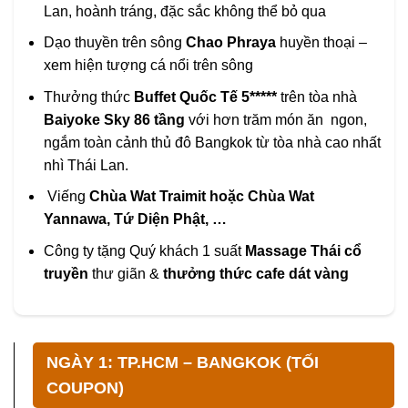
Lan, hoành tráng, đặc sắc không thể bỏ qua
Dạo thuyền trên sông
Chao Phraya
huyền thoại –
xem hiện tượng cá nổi trên sông
Thưởng thức
Buffet Quốc Tế 5*****
trên tòa nhà
Baiyoke Sky 86 tầng
với hơn trăm món ăn ngon,
ngắm toàn cảnh thủ đô Bangkok từ tòa nhà cao nhất
nhì Thái Lan.
Viếng
Chùa Wat Traimit
hoặc
Chùa Wat
Yannawa, Tứ Diện Phật, …
Công ty tặng Quý khách 1 suất
Massage Thái cổ
truyền
thư giãn &
thưởng thức cafe dát vàng
NGÀY 1: TP.HCM – BANGKOK (TỐI
COUPON)