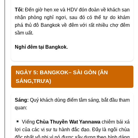
Tối:
Đến giờ hẹn xe và HDV đón đoàn về khách sạn
nhận
phòng nghỉ ngơi, sau đó có thể tự do khám
phá thủ đô
Bangkok về đêm với rất nhiều chợ đêm
sầm uất.
Nghỉ đêm tại Bangkok.
NGÀY 5: BANGKOK– SÀI GÒN (ĂN
SÁNG,TRƯA)
Sáng:
Quý khách dùng điểm tâm sáng, bắt đầu tham
quan:
Viếng
Chùa Thuyền Wat Yannawa
chiêm bái xá
lợi của
các vị sư tu hành đắc đạo. Đây là ngôi chùa
độc nhất vô
nhị vì nó được xây dựng theo hình dáng