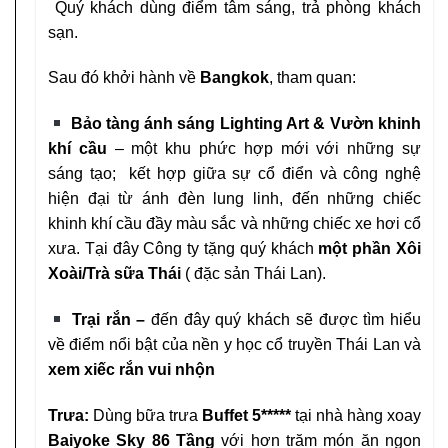
Quý khách dùng điểm tâm sáng, trả phòng khách
sạn.
Sau đó khởi hành về
Bangkok
, tham quan:
Bảo tàng ánh sáng Lighting Art & Vườn khinh
khí
cầu
– một khu phức hợp mới với những sự
sáng tạo;
kết hợp giữa sự cổ điển và công nghệ
hiện đại từ ánh
đèn lung linh, đến những chiếc
khinh khí cầu đầy màu
sắc và những chiếc xe hơi cổ
xưa. Tại đây Công ty tặng
quý khách
một phần Xôi
Xoài/Trà sữa Thái
( đặc
sản Thái Lan).
Trại rắn –
đến đây quý khách sẽ được tìm hiểu
về điểm
nổi bật của nền y học cổ truyền Thái Lan và
xem xiếc
rắn vui nhộn
Trưa:
Dùng bữa trưa
Buffet 5*****
tại nhà hàng xoay
Baiyoke Sky 86 Tầng
với hơn trăm món ăn ngon