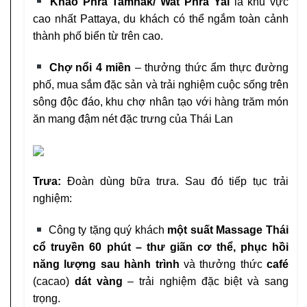
Khao Phra Tamnak/ Wat Phra Yai
là khu vực
cao
nhất Pattaya, du khách có thể ngắm toàn cảnh
thành
phố biển từ trên cao.
Chợ nổi 4 miền
– thưởng thức ẩm thực đường
phố,
mua sắm đặc sản và trải nghiệm cuộc sống trên
sông
độc đáo, khu chợ nhân tạo với hàng trăm món
ăn
mang đậm nét đặc trưng của Thái Lan
Trưa:
Đoàn dùng bữa trưa. Sau đó tiếp tục trải
nghiệm:
Công ty tặng quý khách
một suất Massage Thái
cổ
truyền 60 phút – thư giãn cơ thể, phục hồi
năng
lượng sau hành trình
và thưởng thức
café
(cacao)
dát vàng
– trải nghiệm đặc biệt và sang
trọng.