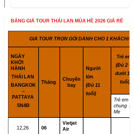
BẢNG GIÁ TOUR THÁI LAN MÙA HÈ 2026 GIÁ RẺ
GIÁ TOUR TRỌN GÓI DÀNH CHO 1 KHÁCH/ 
NGÀY
Trẻ em
KHỞI
(Đủ 2 <
HÀNH
Người
dưới 1
THÁI LAN
lớn
Chuyến
tuổi)
Tháng
BANGKOK
bay
(Đủ 11
–
tuổi)
PATTAYA
Trẻ em n
5N4Đ
chung gi
Mẹ
Vietjet
12,26
06
Air