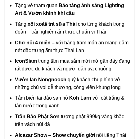
Tặng vé tham quan
Bảo tàng ánh sáng Lighting
Art & Vườn khinh khí cầu
Tặng
xôi xoài/ trà sữa Thái
cho từng khách trong
đoàn – trải nghiệm ẩm thực chuẩn vị Thái
Chợ nổi 4 miền –
với hàng trăm món ăn mang đậm
nét đặc trưng ẩm thực Thái Lan
IconSiam
trung tâm mua sắm mới mở gần đây đang
rất được du khách và người dân ưa chuộng.
Vườn lan Nongnooch
quý khách chụp hình với
những chú voi dễ thương, công viên khủng long
Tắm biển tại đảo san hô
Koh Larn
với cát trắng &
làn nước trong xanh
Trân Bảo Phật Sơn
tượng phật 999kg vàng khắc
trên vách núi đá
Alcazar Show
–
Show chuyển giới
nổi tiếng Thái