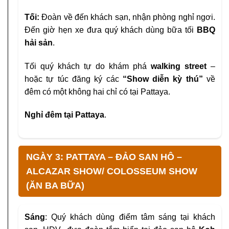
Tối:
Đoàn về đến khách sạn, nhận phòng nghỉ ngơi.
Đến
giờ hẹn xe đưa quý khách dùng bữa tối
BBQ
hải sản
.
Tối quý khách tự do khám phá
walking street
–
hoặc tự túc đăng ký các
“Show diễn kỳ thú”
về
đêm có một không hai chỉ có tại Pattaya.
Nghỉ đêm tại Pattaya
.
NGÀY 3: PATTAYA – ĐẢO SAN HÔ –
ALCAZAR SHOW/ COLOSSEUM SHOW
(ĂN BA BỮA)
Sáng
:
Quý khách dùng điểm tâm sáng tại khách