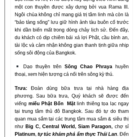
một con thuyền
được xây dựng bởi vua Rama III.
Ngôi chùa không chỉ
mang giá trị tâm linh mà còn là
“bảo tàng sống” lưu giữ
hình ảnh tàu buôn cổ trước
khi dần biến mất trong dòng
chảy lịch sử. Đến đây,
du khách có dịp chiêm bái xá lợi
Phật, cầu bình an,
tài lộc và cảm nhận không gian thanh
tịnh giữa nhịp
sống sôi động của Bangkok.
Dạo thuyền trên
Sông Chao Phraya
huyền
thoại, xem hiện tượng cá nổi trên sông kỳ thú.
Trưa:
Đoàn dùng bữa trưa tại nhà hàng địa
phương.
Sau bữa trưa, Quý khách sẽ được đến
viếng
miếu Phật Bốn
Mặt
linh thiêng tọa lạc ngay
tại trung tâm thủ đô
Bangkok. Sau đó tự do tham
quan mua sắm tại các
trung tâm mua sắm & siêu thị
như
Big C, Central
World, Siam Paragon,
chợ sỉ
Platinum
,
tự túc
khám phá ẩm thực Thái Lan
. Đến