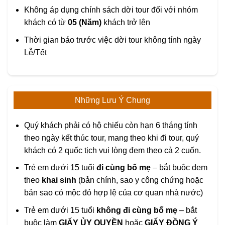
Không áp dụng chính sách dời tour đối với nhóm
khách có từ
05 (Năm)
khách trở lên
Thời gian báo trước việc dời tour không tính ngày
Lễ/Tết
Những Lưu Ý Chung
Quý khách phải có hộ chiếu còn hạn 6 tháng tính
theo ngày kết thúc tour, mang theo khi đi tour, quý
khách có 2 quốc tịch vui lòng đem theo cả 2 cuốn.
Trẻ em dưới 15 tuổi
đi cùng bố mẹ
– bắt buộc đem
theo
khai sinh
(bản chính, sao y công chứng hoặc
bản sao có mộc đỏ hợp lệ của cơ quan nhà nước)
Trẻ em dưới 15 tuổi
không đi cùng bố mẹ
– bắt
buộc làm
GIẤY ỦY QUYỀN
hoặc
GIẤY ĐỒNG Ý