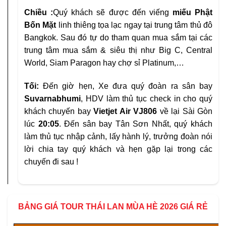
Chiều
:
Quý khách sẽ được đến viếng
miếu Phật
Bốn Mặt
linh thiêng tọa lạc ngay tại trung tâm thủ đô
Bangkok. Sau đó tự do tham quan mua sắm tại các
trung tâm mua sắm & siêu thị như Big C, Central
World, Siam Paragon hay chợ sỉ Platinum,…
Tối:
Đến giờ hẹn, Xe đưa quý đoàn ra sân bay
Suvarnabhumi
, HDV làm thủ tục check in cho quý
khách chuyến bay
Vietjet Air
VJ806
về lại Sài Gòn
lúc
20:05
. Đến sân bay Tân Sơn Nhất, quý khách
làm thủ tục nhập cảnh, lấy hành lý, trưởng đoàn nói
lời chia tay quý khách và hẹn gặp lại trong các
chuyến đi sau !
BẢNG GIÁ TOUR THÁI LAN MÙA HÈ 2026 GIÁ RẺ