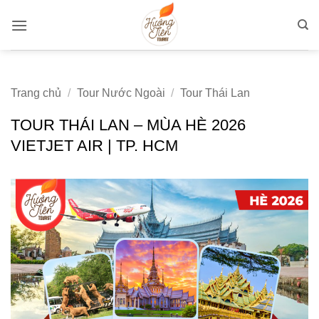
Bỏ
qua
nội
dung
Trang chủ
/
Tour Nước Ngoài
/
Tour Thái Lan
TOUR THÁI LAN – MÙA HÈ 2026
VIETJET AIR | TP. HCM