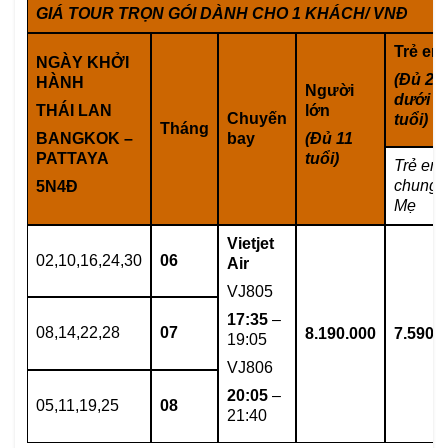
GIÁ TOUR TRỌN GÓI DÀNH CHO 1 KHÁCH/ VNĐ
Trẻ em
NGÀY KHỞI
(Đủ 2 <
HÀNH
Người
dưới 1
THÁI LAN
lớn
Chuyến
tuổi)
Tháng
BANGKOK –
bay
(Đủ 11
PATTAYA
tuổi)
Trẻ em
chung 
5N4Đ
Mẹ
Vietjet
02,10,16,24,30
0
6
Air
VJ805
17:35
–
08,14,22,28
0
7
8.190.000
7.590.
19:05
VJ806
20
:
05
–
05,11,19,25
08
21:40