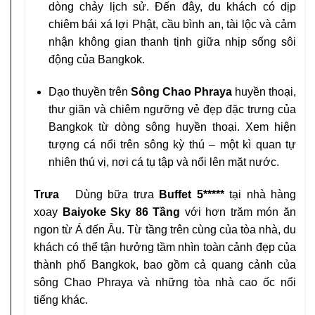
dòng chảy lịch sử. Đến đây, du khách có dịp
chiêm bái xá lợi Phật, cầu bình an, tài lộc và cảm
nhận không gian thanh tịnh giữa nhịp sống sôi
động của Bangkok.
Dạo thuyền trên
Sông Chao Phraya
huyền thoại,
thư giãn và chiêm ngưỡng vẻ đẹp đặc trưng của
Bangkok từ dòng sông huyền thoại. Xem hiện
tượng cá nổi trên sông kỳ thú – một kì quan tự
nhiên thú vị, nơi cá tụ tập và nổi lên mặt nước.
Trưa
Dùng bữa trưa
Buffet 5*****
tại nhà hàng
xoay
Baiyoke Sky 86 Tầng
với hơn trăm món ăn
ngon từ Á đến Âu. Từ tầng trên cùng của tòa nhà, du
khách có thể tận hưởng tầm nhìn toàn cảnh đẹp của
thành phố Bangkok, bao gồm cả quang cảnh của
sông Chao Phraya và những tòa nhà cao ốc nổi
tiếng khác.