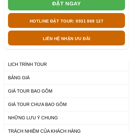
ĐẶT NGAY
HOTLINE ĐẶT TOUR: 0931 869 127
LIÊN HỆ NHẬN ƯU ĐÃI
LỊCH TRÌNH TOUR
BẢNG GIÁ
GIÁ TOUR BAO GỒM
GIÁ TOUR CHƯA BAO GỒM
NHỮNG LƯU Ý CHUNG
TRÁCH NHIỆM CỦA KHÁCH HÀNG