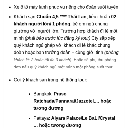
Xe ô tô máy lạnh phục vụ riêng cho đoàn suốt tuyến
Khách sạn
Chuẩn
4,5
**** Thái Lan,
tiêu chuẩn
02
khách người lớn/ 1 phòng
, trẻ em ngủ chung
giường với người lớn. Trường hợp khách đi lẻ một
mình
(phải báo trước lúc đăng ký tour)
Cty sắp xếp
quý khách ngủ ghép với khách đi lẻ khác chung
đoàn hoặc bạn trưởng đoàn – cùng giới tính
(phòng
khách lẻ: 2 hoặc tối đa 3 khách)
. Hoặc sẽ phụ thu phòng
đơn nếu quý khách ngủ một mình một phòng suốt tour.
Gợi ý khách sạn trong hệ thống tour:
Bangkok:
Praso
Ratchada/Pannarai/Jazzotel
,… hoặc
tương đương
Pattaya:
Aiyara Palace/Le BaLI
/
Crystal
… hoặc tương đương