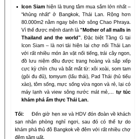
Icon Siam
hiện là trung tâm mua sắm lớn nhất –
“khủng nhất” ở Bangkok, Thái Lan. Rộng hơn
80.000m2 nằm ngay bên bờ sông Chao Phraya.
Vì thế được mệnh danh là
“Mother of all malls in
Thailand and the world”
. Đặc biệt Tầng G tại
Icon Siam – là nơi tái hiện lại chợ nổi Thái Lan
với rất nhiều món ăn vặt nổi tiếng, trái cây ngon,
đồ lưu niệm đều được trang hoàng và sắp xếp
cực kỳ chỉn chu và bắt mắt từ: xôi xoài, som tam
(gỏi đu đủ), tomyum (lẩu thái), Pad Thái (hủ tiếu
xào), tôm sống, mực sống vừa ngon và rẻ, lại có
máy lạnh và view sông nước mát mẻ,…
tự túc
khám phá ẩm thực Thái Lan.
Tối:
Đến giờ hẹn xe và HDV đón đoàn về khách
sạn nhận phòng nghỉ ngơi, sau đó có thể tự do
khám phá thủ đô Bangkok về đêm với rất nhiều chợ
đêm sầm uất.