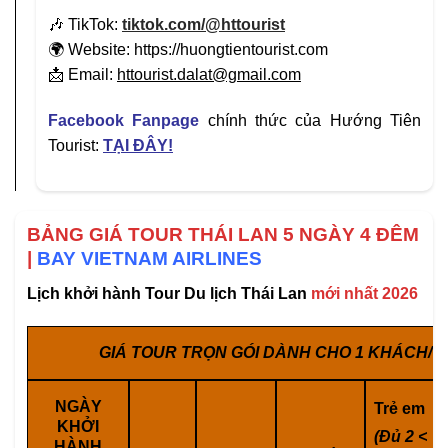
🎶 TikTok:
tiktok.com/@httourist
🌍 Website: https://huongtientourist.com
📩 Email:
httourist.dalat@gmail.com
Facebook Fanpage
chính thức của Hướng Tiên
Tourist:
TẠI ĐÂY!
BẢNG GIÁ TOUR THÁI LAN 5 NGÀY 4 ĐÊM
|
BAY VIETNAM AIRLINES
Lịch khởi hành Tour Du lịch Thái Lan
mới nhất 2026
GIÁ TOUR TRỌN GÓI DÀNH CHO 1 KHÁCH/ 
NGÀY
Trẻ em
KHỞI
(Đủ 2 <
HÀNH