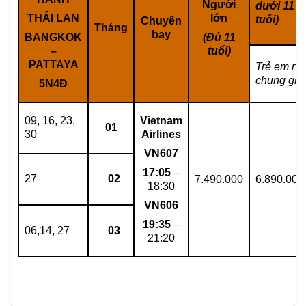
Người
dưới 11
THÁI LAN
lớn
tuổi)
Chuyến
Tháng
bay
BANGKOK
(Đủ 11
–
tuổi)
PATTAYA
Trẻ em ng
chung gi
5N4Đ
09, 16, 23,
Vietnam
0
1
30
Airlines
VN
607
1
7
:
0
5
–
27
02
7.490.000
6.890.000
18:30
VN
606
19:
3
5
–
06,14, 27
03
21:20