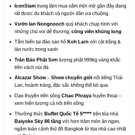
IconSiam
trung tâm mua sắm mới mở gần đây đang
rất được du khách và người dân ưa chuộng.
Vườn lan Nongnooch
quý khách chụp hình với
những chú voi dễ thương,
công viên khủng long
Tắm biển tại đảo san hô
Koh Larn
với cát trắng &
làn nước trong xanh
Trân Bảo Phật Sơn
tượng phật 999kg vàng khắc
trên vách núi đá
Alcazar Show
–
Show chuyển giới
nổi tiếng Thái
Lan, hoành tráng, đặc sắc không thể bỏ qua
Dạo thuyền trên sông
Chao Phraya
huyền thoại –
xem hiện tượng cá nổi trên sông
Thưởng thức
Buffet Quốc Tế 5*****
trên tòa nhà
Baiyoke Sky 86 tầng
với hơn trăm món ăn ngon,
ngắm toàn cảnh thủ đô Bangkok từ tòa nhà cao nhất