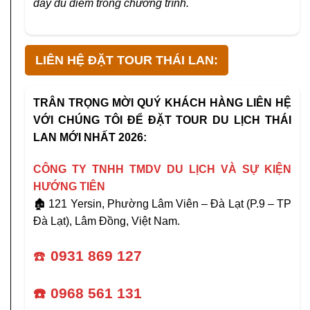
đầy đủ điểm trong chương trình.
LIÊN HỆ ĐẶT TOUR THÁI LAN:
TRÂN TRỌNG MỜI QUÝ KHÁCH HÀNG LIÊN HỆ
VỚI CHÚNG TÔI ĐỂ ĐẶT TOUR DU LỊCH THÁI
LAN MỚI NHẤT 2026:
CÔNG TY TNHH TMDV DU LỊCH VÀ SỰ KIỆN
HƯỚNG TIÊN
🏚️ 121 Yersin, Phường Lâm Viên – Đà Lạt (P.9 – TP
Đà Lạt), Lâm Đồng, Việt Nam.
☎️
0931 869 127
☎️ 0968 561 131