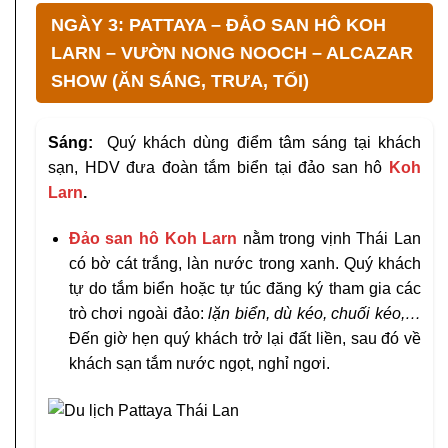
NGÀY 3: PATTAYA – ĐẢO SAN HÔ KOH
LARN – VƯỜN NONG NOOCH – ALCAZAR
SHOW (ĂN SÁNG, TRƯA, TỐI)
Sáng:
Quý khách dùng điểm tâm sáng tại khách
sạn, HDV đưa đoàn tắm biển tại đảo san hô
Koh
Larn
.
Đảo san hô Koh Larn
nằm trong vịnh Thái Lan
có bờ cát trắng, làn nước trong xanh. Quý khách
tự do tắm biển hoặc tự túc đăng ký tham gia các
trò chơi ngoài đảo:
lặn biển, dù kéo, chuối kéo,…
Đến giờ hẹn quý khách trở lại đất liền, sau đó về
khách sạn tắm nước ngọt, nghỉ ngơi.