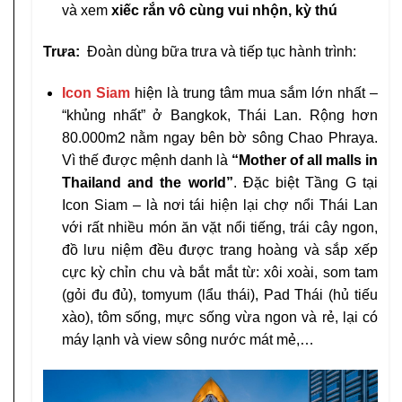
và xem
xiếc rắn vô cùng vui nhộn, kỳ thú
Trưa:
Đoàn dùng bữa trưa và tiếp tục hành trình:
Icon Siam
hiện là trung tâm mua sắm lớn nhất –
“khủng nhất” ở Bangkok, Thái Lan. Rộng hơn
80.000m2 nằm ngay bên bờ sông Chao Phraya.
Vì thế được mệnh danh là
“Mother of all malls in
Thailand and the world”
. Đặc biệt Tầng G tại
Icon Siam – là nơi tái hiện lại chợ nổi Thái Lan
với rất nhiều món ăn vặt nổi tiếng, trái cây ngon,
đồ lưu niệm đều được trang hoàng và sắp xếp
cực kỳ chỉn chu và bắt mắt từ: xôi xoài, som tam
(gỏi đu đủ), tomyum (lẩu thái), Pad Thái (hủ tiếu
xào), tôm sống, mực sống vừa ngon và rẻ, lại có
máy lạnh và view sông nước mát mẻ,…