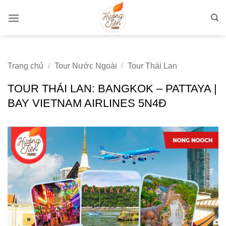
Bỏ
qua
nội
dung
Trang chủ
/
Tour Nước Ngoài
/
Tour Thái Lan
TOUR THÁI LAN: BANGKOK – PATTAYA |
BAY VIETNAM AIRLINES 5N4Đ