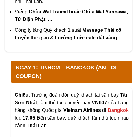
nhì Thái Lan.
Viếng
Chùa Wat Traimit
hoặc
Chùa Wat Yannawa,
Tứ Diện Phật, …
Công ty tặng Quý khách 1 suất
Massage Thái cổ
truyền
thư giãn &
thưởng thức cafe dát vàng
NGÀY 1: TP.HCM – BANGKOK (ĂN TỐI
COUPON)
Chiều:
Trưởng đoàn đón quý khách tại sân bay
Tân
Sơn Nhất,
làm thủ tục chuyến bay
VN607
của hãng
hàng không Quốc gia
Vieinam Airlines
đi
Bangkok
lúc
17:05
Đến sân bay
,
quý khách làm thủ tục nhập
cảnh
Thái Lan
.