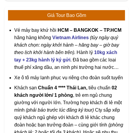
Giá Tour Bao Gồm
Vé máy bay khứ hồi
HCM – BANGKOK – TP.HCM
hãng hàng không
Vietnam Airlines
(tùy ngày quý
khách chọn: ngày khởi hành – hãng bay – giờ bay
theo lịch khởi hành bên trên).
Hành lý
10
kg xách
tay + 2
3
kg hành lý ký gửi
. Đã bao gồm các loại
thuế phí xăng dầu, an ninh phi trường hai nước…
Xe ô tô máy lạnh phục vụ riêng cho đoàn suốt tuyến
Khách sạn
Chuẩn
4
**** Thái Lan,
tiêu chuẩn
02
khách người lớn/ 1 phòng
, trẻ em ngủ chung
giường với người lớn. Trường hợp khách đi lẻ một
mình
(phải báo trước lúc đăng ký tour)
Cty sắp xếp
quý khách ngủ ghép với khách đi lẻ khác chung
đoàn hoặc bạn trưởng đoàn – cùng giới tính
(phòng
khách lẻ: 2 hoặc tối đa 3 khách)
. Hoặc sẽ phụ thu