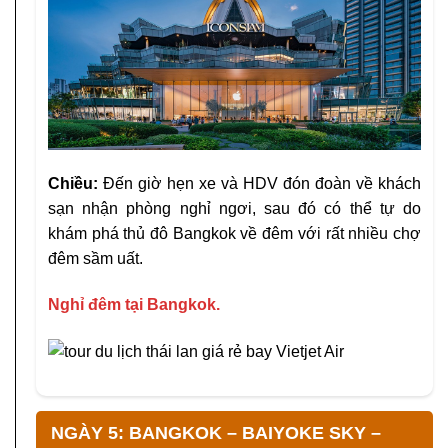
Chiều:
Đến giờ hẹn xe và HDV đón đoàn về khách
sạn nhận phòng nghỉ ngơi, sau đó có thể tự do
khám phá thủ đô Bangkok về đêm với rất nhiều chợ
đêm sầm uất.
Nghỉ đêm tại Bangkok.
NGÀY 5: BANGKOK – BAIYOKE SKY –