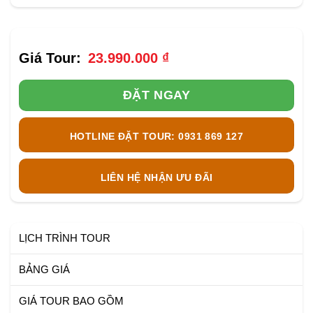
23.990.000
₫
ĐẶT NGAY
HOTLINE ĐẶT TOUR: 0931 869 127
LIÊN HỆ NHẬN ƯU ĐÃI
LỊCH TRÌNH TOUR
BẢNG GIÁ
GIÁ TOUR BAO GỒM