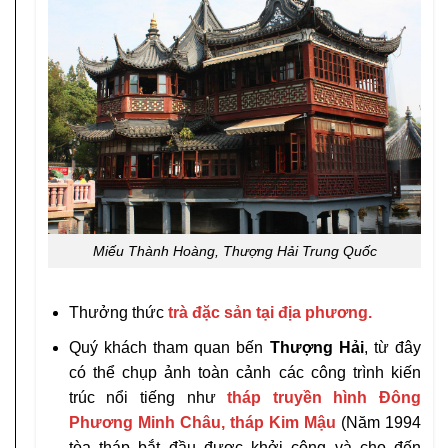
Miếu Thành Hoàng, Thượng Hải Trung Quốc
Thưởng thức
trà đặc sản tại địa phương.
Quý khách tham quan bến
Thượng Hải
, từ đây
có thể chụp ảnh toàn cảnh các công trình kiến
trúc nổi tiếng như
tháp truyền hình Đông
Phương Minh Châu, tháp Kim Mậu
(Năm 1994
tòa tháp bắt đầu được khởi công và cho đến