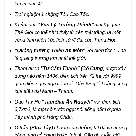
khách sạn 4*
Trải nghiệm 1 chặng Tàu Cao Tốc.
Khám phá
“Vạn Lý Trường Thành’’
một Kỳ quan
Thế Giới có thể nhìn thấy từ trên mặt trăng, là một
công trình kiến trúc lịch sử vĩ đại của Trung Hoa
.
“Quảng trường Thiên An Môn”
với diện tích 50 ha
là quảng trường lớn nhất thế giới.
Tham quan
“Tử Cấm Thành” (Cố Cung)
được xây
dựng vào năm 1406, diện tích trên 72 ha với 9999
gian điện nguy nga tráng lệ. Đây từng là hoàng cung
của triều đại Minh – Thanh.
Dạo Tây Hồ
“Tam Đàn Ấn Nguyệt”
với diện tích
6,7km2, là một hồ nước ngọt nổi tiếng nằm ở phía
Tây thành phố Hàng Châu.
Ô trấn (Phía Tây)
những con đường lát đá và những
công trình gỗ chạm khắc tinh tế. Gần như vẫn giữ