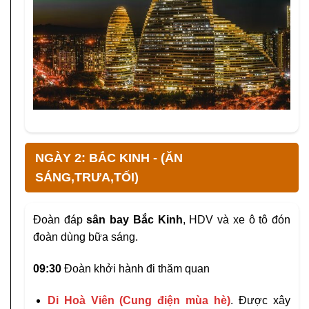
NGÀY 2: BẮC KINH - (ĂN
SÁNG,TRƯA,TỐI)
Đoàn đáp
sân bay Bắc Kinh
, HDV và xe ô tô đón
đoàn dùng bữa sáng.
09:30
Đoàn khởi hành đi thăm quan
Di Hoà Viên (Cung điện mùa hè)
. Được xây