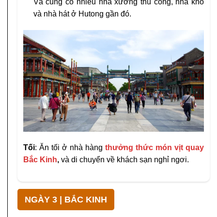
Và cũng có nhiều nhà xưởng thủ công, nhà kho
và nhà hát ở Hutong gần đó.
Tối
: Ăn tối ở nhà hàng
thưởng thức món vịt quay
Bắc Kinh
,
và di chuyển về khách sạn nghỉ ngơi.
NGÀY 3 | BẮC KINH