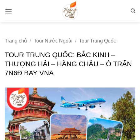
Bỏ
qua
nội
dung
Trang chủ
/
Tour Nước Ngoài
/
Tour Trung Quốc
TOUR TRUNG QUỐC: BẮC KINH –
THƯỢNG HẢI – HÀNG CHÂU – Ô TRẤN
7N6Đ BAY VNA