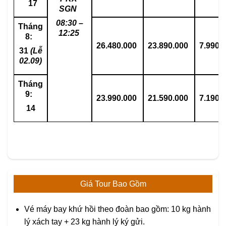
17
SGN
08:30 –
Tháng
12:25
8:
26.480.000
23.890.000
7.990.
31
(Lễ
02.09)
Tháng
9:
23.990.000
21.590.000
7.190.
14
Giá Tour Bao Gồm
Vé máy bay khứ hồi theo đoàn bao gồm: 10 kg hành
lý xách tay + 23 kg hành lý ký gửi.