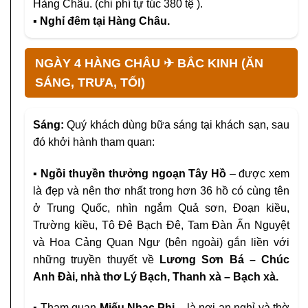
Hàng Châu. (chi phí tự túc 380 tệ ).
▪ Nghỉ đêm tại Hàng Châu.
NGÀY 4 HÀNG CHÂU ✈ BẮC KINH (ĂN
SÁNG, TRƯA, TỐI)
Sáng:
Quý khách dùng bữa sáng tại khách sạn, sau
đó khởi hành tham quan:
▪ Ngồi thuyền thưởng ngoạn Tây Hồ
– được xem
là đẹp và nên thơ nhất trong hơn 36 hồ có cùng tên
ở Trung Quốc, nhìn ngắm Quả sơn, Đoạn kiều,
Trường kiều, Tô Đê Bạch Đê, Tam Đàn Ấn Nguyệt
và Hoa Cảng Quan Ngư (bên ngoài) gắn liền với
những truyền thuyết về
Lương Sơn Bá – Chúc
Anh Đài, nhà thơ Lý Bạch, Thanh xà – Bạch xà.
▪
Tham quan
Miếu Nhạc Phi
– là nơi an nghỉ và thờ