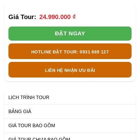
24.990.000
₫
ĐẶT NGAY
HOTLINE ĐẶT TOUR: 0931 869 127
LIÊN HỆ NHẬN ƯU ĐÃI
LỊCH TRÌNH TOUR
BẢNG GIÁ
GIÁ TOUR BAO GỒM
GIÁ TOUR CHƯA BAO GỒM