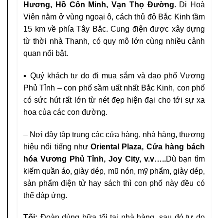
Hương, Hồ Côn Minh, Vạn Thọ Đường.
Di Hoà
Viên nằm ở vùng ngoại ô, cách thủ đô Bắc Kinh tầm
15 km về phía Tây Bắc. Cung điện được xây dựng
từ thời nhà Thanh, có quy mô lớn cùng nhiều cảnh
quan nổi bật.
▪
Quý khách tự do đi mua sắm và dạo phố Vương
Phủ Tỉnh – con phố sầm uất nhất Bắc Kinh, con phố
có sức hút rất lớn từ nét đẹp hiện đại cho tới sự xa
hoa của các con đường.
– Nơi đây tập trung các cửa hàng, nhà hàng, thương
hiệu nổi tiếng như
Oriental Plaza, Cửa hàng bách
hóa Vương Phủ Tỉnh, Joy City, v.v…..
Dù bạn tìm
kiếm quần áo, giày dép, mũ nón, mỹ phẩm, giày dép,
sản phẩm điện tử hay sách thì con phố này đều có
thể đáp ứng.
Tối:
Đoàn dùng bữa tối tại nhà hàng, sau đó tự do