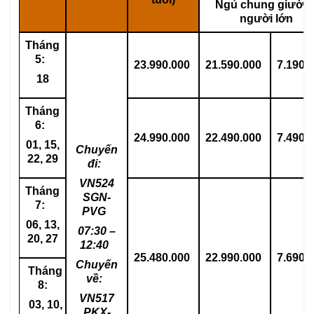
Ngủ chung giườn
người lớn
Tháng
5:
23.990.000
21.590.000
7.190.
18
Tháng
6:
24.990.000
22.490.000
7.490.
01, 15,
Chuyến
22, 29
đi:
VN524
Tháng
SGN-
7:
PVG
06, 13,
07:30 –
20, 27
12:40
25.480.000
22.990.000
7.690.
Chuyến
Tháng
về:
8:
VN517
03, 10,
PKX-