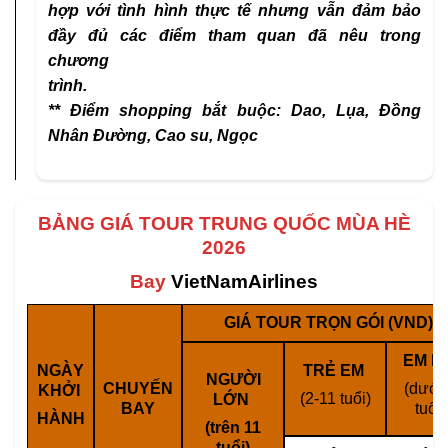
hợp với tình hình thực tế nhưng vẫn đảm bảo
đầy đủ các điểm tham quan đã nêu trong
chương
trình.
** Điểm shopping bắt buộc: Dao, Lụa, Đồng
Nhân Đường, Cao su, Ngọc
BẢNG GIÁ TOUR TRUNG QUỐC MÙA HÈ
2026
Bay
VietNamAirlines
GIÁ TOUR TRỌN GÓI (VND)
EM B
NGÀY
TRẺ EM
NGƯỜI
CHUYẾN
(dưới
KHỞI
(2-11 tuổi)
LỚN
BAY
tuổi)
HÀNH
(trên 11
tuổi)