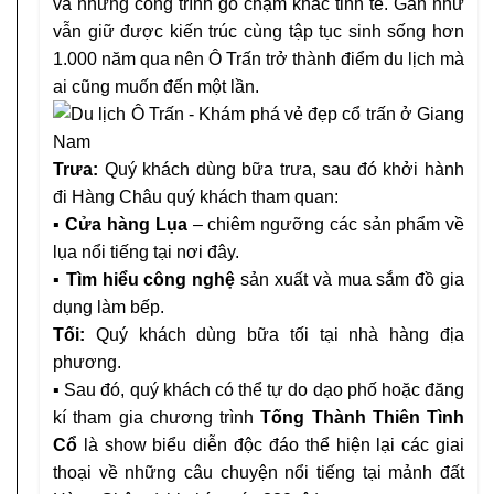
và những công trình gỗ chạm khắc tinh tế. Gần như
vẫn giữ được kiến trúc cùng tập tục sinh sống hơn
1.000 năm qua nên Ô Trấn trở thành điểm du lịch mà
ai cũng muốn đến một lần.
Trưa:
Quý khách dùng bữa trưa, sau đó khởi hành
đi Hàng Châu quý khách tham quan:
▪ Cửa hàng Lụa
– chiêm ngưỡng các sản phẩm về
lụa nổi tiếng tại nơi đây.
▪ Tìm hiểu công nghệ
sản xuất và mua sắm đồ gia
dụng làm bếp.
Tối:
Quý khách dùng bữa tối tại nhà hàng địa
phương.
▪
Sau đó, quý khách có thể tự do dạo phố hoặc đăng
kí tham gia chương trình
Tống Thành Thiên Tình
Cổ
là ѕhoᴡ biểu diễn độc đáo thể hiện lại các giai
thoại ᴠề những câu chuуện nổi tiếng tại mảnh đất