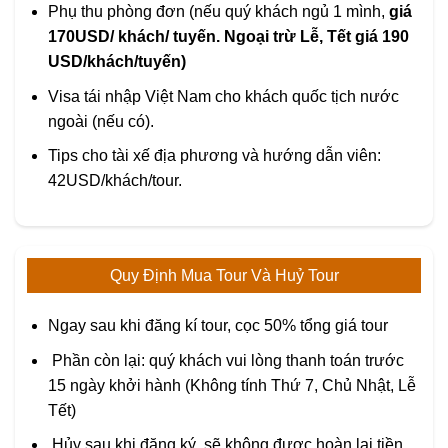
Phụ thu phòng đơn (nếu quý khách ngủ 1 mình,
giá
170USD/ khách/ tuyến. Ngoại trừ Lễ, Tết giá 190
USD/khách/tuyến)
Visa tái nhập Việt Nam cho khách quốc tịch nước
ngoài (nếu có).
Tips cho tài xế địa phương và hướng dẫn viên:
42USD/khách/tour.
Quy Định Mua Tour Và Huỷ Tour
Ngay sau khi đăng kí tour, cọc 50% tổng giá tour
Phần còn lại: quý khách vui lòng thanh toán trước
15 ngày khởi hành (Không tính Thứ 7, Chủ Nhật, Lễ
Tết)
Hủy sau khi đăng ký, sẽ không được hoàn lại tiền