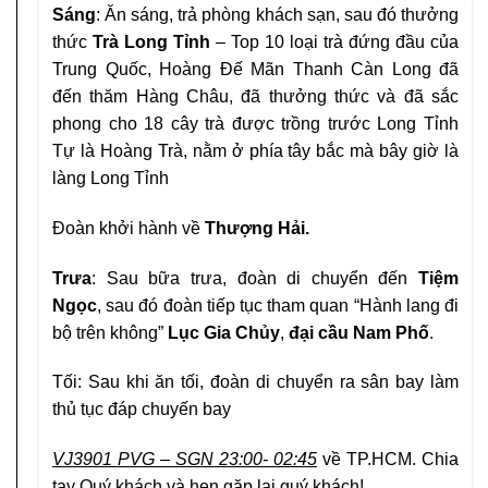
Sáng
: Ăn sáng, trả phòng khách sạn, sau đó thưởng
thức
Trà Long Tỉnh
– Top 10 loại trà đứng đầu của
Trung Quốc, Hoàng Đế Mãn Thanh Càn Long đã
đến thăm Hàng Châu, đã thưởng thức và đã sắc
phong cho 18 cây trà được trồng trước Long Tỉnh
Tự là Hoàng Trà, nằm ở phía tây bắc mà bây giờ là
làng Long Tỉnh
Đoàn khởi hành về
Thượng Hải.
Trưa
: Sau bữa trưa, đoàn di chuyển đến
Tiệm
Ngọc
, sau đó đoàn tiếp tục tham quan “Hành lang đi
bộ trên không”
Lục Gia Chủy
,
đại cầu Nam Phố
.
Tối: Sau khi ăn tối, đoàn di chuyển ra sân bay làm
thủ tục đáp chuyến bay
VJ3901 PVG – SGN 23:00- 02:45
về TP.HCM. Chia
tay Quý khách và hẹn gặp lại quý khách!