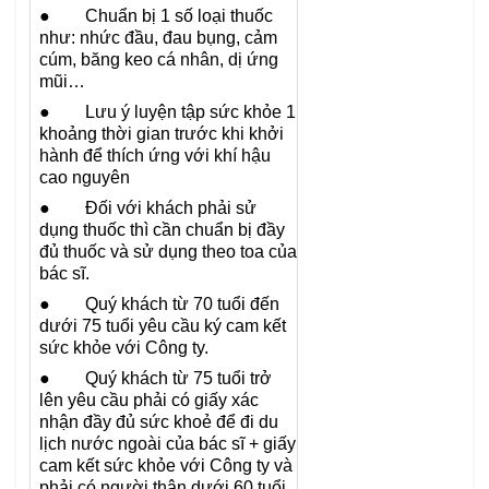
● Chuẩn bị 1 số loại thuốc
như: nhức đầu, đau bụng, cảm
cúm, băng keo cá nhân, dị ứng
mũi…
● Lưu ý luyện tập sức khỏe 1
khoảng thời gian trước khi khởi
hành để thích ứng với khí hậu
cao nguyên
● Đối với khách phải sử
dụng thuốc thì cần chuẩn bị đầy
đủ thuốc và sử dụng theo toa của
bác sĩ.
● Quý khách từ 70 tuổi đến
dưới 75 tuổi yêu cầu ký cam kết
sức khỏe với Công ty.
● Quý khách từ 75 tuổi trở
lên yêu cầu phải có giấy xác
nhận đầy đủ sức khoẻ để đi du
lịch nước ngoài của bác sĩ + giấy
cam kết sức khỏe với Công ty và
phải có người thân dưới 60 tuổi