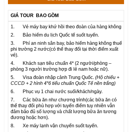
GIÁ TOUR BAO GỒM
1. Vé máy bay khứ hồi theo đoàn của hàng không
2. Bảo hiểm du lịch Quốc tế suốt tuyến.
3. Phí an ninh sân bay, bảo hiểm hàng không thuế
phi trường 2 nước(có thể thay đổi tại thời điểm xuất
vé).
4. Khách sạn tiêu chuẩn 4* (2 người/phòng –
phòng 3 người trường hợp đi lẻ nam hoặc nữ).
5. Visa đoàn nhập cảnh Trung Quốc.
(Hộ chiếu +
CCCD + 2 hình 4*6 tiểu chuẩn Quốc Tế nền trắng)
6. Phục vụ 1 chai nước suối/khách/ngày.
7. Các bữa ăn như chương trình(các bữa ăn có
thể thay đổi phù hợp với tuyến điểm tuy nhiên vẫn
đảm bảo đủ số lượng và chất lượng bữa ăn tương
đương hoặc hơn).
8. Xe máy lạnh vận chuyển suốt tuyến.