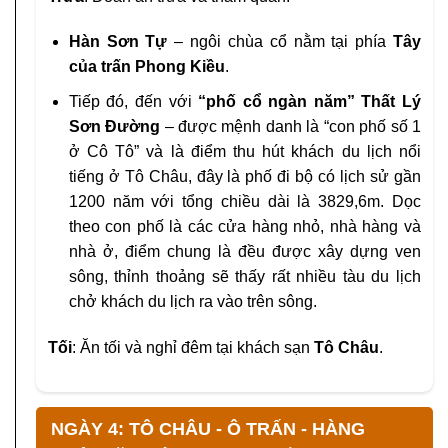
Hàn Sơn Tự
– ngôi chùa cổ nằm tại phía
Tây
của trấn Phong Kiều
.
Tiếp đó, đến với
“phố cổ ngàn năm” Thất Lý
Sơn Đường
– được mệnh danh là “con phố số 1
ở Cô Tô” và là điểm thu hút khách du lịch nổi
tiếng ở Tô Châu, đây là phố đi bộ có lịch sử gần
1200 năm với tổng chiều dài là 3829,6m. Dọc
theo con phố là các cửa hàng nhỏ, nhà hàng và
nhà ở, điểm chung là đều được xây dựng ven
sông, thỉnh thoảng sẽ thấy rất nhiều tàu du lịch
chở khách du lịch ra vào trên sông.
Tối
: Ăn tối và nghỉ đêm tại khách sạn
Tô Châu
.
NGÀY 4: TÔ CHÂU - Ô TRẤN - HÀNG