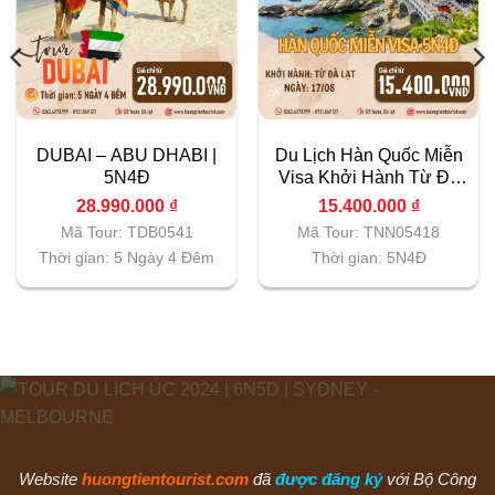
DUBAI – ABU DHABI |
Du Lịch Hàn Quốc Miễn
5N4Đ
Visa Khởi Hành Từ Đà
Lạt Ngày 17/8
28.990.000
₫
15.400.000
₫
Mã Tour: TDB0541
Mã Tour: TNN05418
Thời gian: 5 Ngày 4 Đêm
Thời gian: 5N4Đ
00 ₫.
Website
huongtientourist.com
đã
được đăng ký
với Bộ Công