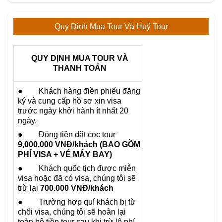
Quy Định Mua Tour Và Huỷ Tour
QUY DỊNH MUA TOUR VÀ
THANH TOÁN
● Khách hàng điền phiếu đăng
ký và cung cấp hồ sơ xin visa
trước ngày khởi hành ít nhất 20
ngày.
● Đóng tiền đặt cọc tour
9,000,000 VNĐ/khách (BAO GỒM
PHÍ VISA + VÉ MÁY BAY)
● Khách quốc tịch được miễn
visa hoặc đã có visa, chúng tôi sẽ
trừ lại
700.000 VNĐ/khách
● Trường hợp quí khách bị từ
chối visa, chúng tôi sẽ hoàn lại
toàn bộ tiền tour sau khi trừ lệ phí