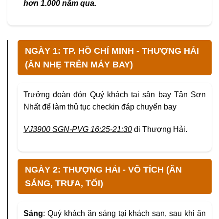
hơn 1.000 năm qua.
NGÀY 1: TP. HỒ CHÍ MINH - THƯỢNG HẢI
(ĂN NHẸ TRÊN MÁY BAY)
Trưởng đoàn đón Quý khách tại sân bay Tân Sơn
Nhất để làm thủ tục checkin đáp chuyến bay
VJ3900 SGN-PVG 16:25-21:30
đi Thượng Hải.
NGÀY 2: THƯỢNG HẢI - VÔ TÍCH (ĂN
SÁNG, TRƯA, TỐI)
Sáng
: Quý khách ăn sáng tại khách sạn, sau khi ăn