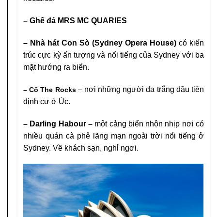
– Ghế đá MRS MC QUARIES
– Nhà hát Con Sò (Sydney Opera House)
có
kiến
trúc cực kỳ ấn tượng và nổi tiếng của Sydney với ba
mặt hướng ra biển.
– nơi những người da trắng
đầu tiên
– Cổ The Rocks
định
cư ở Úc.
– Darling Habour –
một cảng biển nhộn nhịp
nơi có
nhiều quán cà phê lãng mạn ngoài trời
nổi tiếng ở
Sydney.
Về khách sạn, nghỉ ngơi.