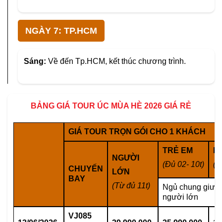
NGÀY 7: TP.HCM
Sáng:
Về đến Tp.HCM, kết thúc chương trình.
BẢNG GIÁ TOUR ÚC MÙA HÈ 2026 GIÁ RẺ
GIÁ TOUR TRỌN GÓI CHO 1 KHÁCH
TRẺ EM
E
NGƯỜI
(Đủ 02- 10t)
(D
CHUYẾN
LỚN
BAY
(Từ đủ 11t)
Ngủ chung giườ
người lớn
VJ085