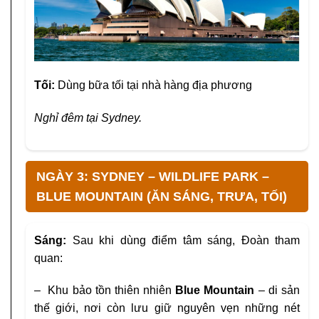
Tối:
Dùng bữa tối tại nhà hàng địa phương
Nghỉ đêm tại Sydney.
NGÀY 3: SYDNEY – WILDLIFE PARK –
BLUE MOUNTAIN (ĂN SÁNG, TRƯA, TỐI)
Sáng:
Sau khi dùng điểm tâm sáng, Đoàn tham
quan:
– Khu bảo tồn thiên nhiên
Blue Mountain
– di
sản
thế giới, nơi còn lưu giữ nguyên vẹn
những nét