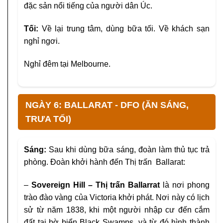
đặc sản nổi tiếng của người dân Úc.
Tối:
Về lại trung tâm, dùng bữa tối. Về khách sạn
nghỉ ngơi.
Nghỉ đêm tại Melbourne.
NGÀY 6: BALLARAT - DFO (ĂN SÁNG,
TRƯA TỐI)
Sáng:
Sau khi dùng bữa sáng, đoàn làm thủ tục trả
phòng. Đoàn khởi hành đến Thị trấn Ballarat:
–
Sovereign Hill – Thị trấn Ballarrat
là nơi
phong
trào đào vàng của Victoria khởi phát.
Nơi này có lịch
sử từ năm 1838, khi một người
nhập cư đến cắm
đất tại bờ biển Black
Swamps, và từ đó hình thành