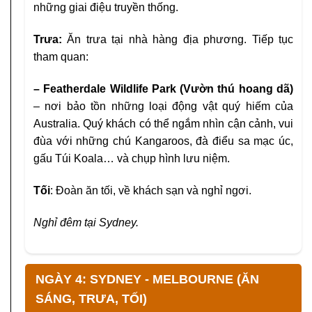
những giai điệu truyền thống.
Trưa:
Ăn trưa tại nhà hàng địa phương. Tiếp tục
tham quan:
– Featherdale Wildlife Park (Vườn thú
hoang dã)
– nơi bảo tồn những loại động vật
quý hiếm của
Australia. Quý khách có thể
ngắm nhìn cận cảnh, vui
đùa với những chú
Kangaroos, đà điểu sa mạc úc,
gấu Túi
Koala… và chụp hình lưu niệm.
Tối
:
Đoàn ăn tối, về khách sạn và nghỉ ngơi.
Nghỉ đêm tại Sydney.
NGÀY 4: SYDNEY - MELBOURNE (ĂN
SÁNG, TRƯA, TỐI)