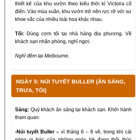
thiết kế của khu vườn theo kiểu
thời kì Victoria cổ
điển. Vào mùa xuân, khu
vườn trở nên rực rỡ với sự
khoe sắc của nhiều
loài hoa khác nhau.
Tối:
Dùng cơm tối tại nhà hàng địa phương. Về
khách sạn nhận phòng, nghỉ ngơi.
Nghỉ đêm tại Melbourne.
NGÀY 5: NÚI TUYẾT BULLER (ĂN SÁNG,
TRƯA, TỐI)
Sáng:
Quý khách ăn sáng tại khách sạn. Khởi hành
tham quan:
-Núi tuyết Buller
–
vì tháng 6 – 8 về, trong khi
cái
nóng oi bức của những ngày hè đang thôi
thúc