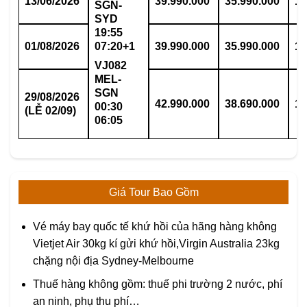
13/06/2026
39.990.000
35.990.000
11
SGN-
SYD
19:55
01/08/2026
07:20+1
39.990.000
35.990.000
11
VJ082
MEL-
SGN
29/08/2026
42.990.000
38.690.000
12
00:30
(LỄ 02/09)
06:05
Giá Tour Bao Gồm
Vé máy bay quốc tế khứ hồi của hãng hàng không
Vietjet Air 30kg kí gửi khứ hồi,Virgin Australia 23kg
chặng nội địa Sydney-Melbourne
Thuế hàng không gồm: thuế phi trường 2 nước, phí
an ninh, phụ thu phí…