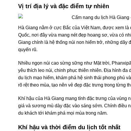
Vị trí địa lý và đặc điểm tự nhiên
Hà Giang nằm ở cực Bắc của Việt Nam, được xem là điể
Quốc, nơi đây vừa mang nét đẹp hoang sơ, vừa có nhiề
Giang chính là hệ thống núi non hiểm trở, những dãy
quyến rũ.
Nhiều ngọn núi cao sừng sững như Mặt trời, Phanxipă
yêu thích leo núi, chinh phục thiên nhiên. Địa hình đa
du lịch mạo hiểm, khám phá hệ sinh thái phong phú và 
rõ rệt theo mùa, tạo nên vẻ đẹp đặc trưng trong từng t
Khí hậu của Hà Giang mang tính đặc trưng của vùng nú
giá và sương mù dày đặc vào sáng sớm. Chính điều nà
du khách tới khám phá mọi mùa trong năm.
Khí hậu và thời điểm du lịch tốt nhất