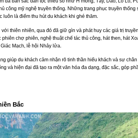
ậm đà bản sắc dân tộc thiểu số như H’mông, Tày, Dao, Lô Lô, 
hủ công mỹ nghệ truyền thống. Những trang phục truyền thống 
 luôn là điểm thu hút du khách khi ghé thăm.
ới thiên nhiên, qua đó đã giữ gìn và phát huy các giá trị truyề
 phiên chợ phiên, nghệ thuật chế tác thủ công, hát then, hát X
 Giác Mạch, lễ hội Nhảy lửa.
ng giúp du khách cảm nhận rõ tinh thần hiếu khách và sự chân
hống và hiện đại đã tạo ra một văn hóa đa dạng, đặc sắc, góp ph
miền Bắc