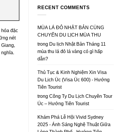
Bản
Đà
to
Mùa
RECENT COMMENTS
Lạt
Da
Thu
2026
Lat
Lá
|
in
Đỏ
Lập
2026
chốt
MÙA LÁ ĐỎ NHẬT BẢN CÙNG
bản
 hóa đặc
lại
đồ
CHUYẾN DU LỊCH MÙA THU
năm
Hoa
hững nét
2026
Mai
trong
Du lịch Nhật Bản Tháng 11
 Giang,
Anh
mùa thu lá đỏ lá vàng có gì hấp
 nghĩa.
Đào
Đà
dẫn?
Lạt
Thủ Tục & Kinh Nghiệm Xin Visa
Du Lịch Úc (Visa Úc 600) - Hướng
Tiên Tourist
trong
Công Ty Du Lịch Chuyên Tour
Úc – Hướng Tiên Tourist
Khám Phá Lễ Hội Vivid Sydney
2025 - Ánh Sáng Nghệ Thuật Giữa
Lòng Thành Phố - Hướng Tiên