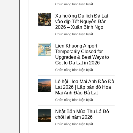
ở
Chức năng bình luận bị tắt
Dịch
Vụ
Xu hướng Du lịch Đà Lạt
Visa
vào dịp Tết Nguyên Đán
Trọn
2026 – Xuân Bính Ngọ
Gói
ở
Chức năng bình luận bị tắt
2026
Xu
–
hướng
Hướng
Lien Khuong Airport
Du
Tiên
Temporarily Closed for
lịch
Tourist:
Upgrades & Best Ways to
Đà
Uy
Get to Da Lat in 2026
Lạt
Tín,
vào
Chuyên
ở
Chức năng bình luận bị tắt
dịp
Nghiệp,
Lien
Tết
Tỷ
Khuong
Lễ hội Hoa Mai Anh Đào Đà
Nguyên
Lệ
Airport
Lạt 2026 | Lập bản đồ Hoa
Đán
Đậu
Temporarily
Mai Anh Đào Đà Lạt
2026
Cao
Closed
–
ở
Chức năng bình luận bị tắt
for
Xuân
Lễ
Upgrades
Bính
hội
&
Nhật Bản Mùa Thu Lá Đỏ
Ngọ
Hoa
Best
chốt lại năm 2026
Mai
Ways
ở
Chức năng bình luận bị tắt
Anh
to
Nhật
Đào
Get