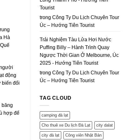
Tourist
trong
Công Ty Du Lịch Chuyên Tour
Úc – Hướng Tiên Tourist
Trung
ủa Hà
Trải Nghiệm Tàu Lửa Hơi Nước
 Quế
Puffing Billy – Hành Trình Quay
Ngược Thời Gian Ở Melbourne, Úc
2025 - Hướng Tiên Tourist
 người
trong
Công Ty Du Lịch Chuyên Tour
oạt động
Úc – Hướng Tiên Tourist
 biến đổi
TAG CLOUD
n băng
hù hợp để
camping đà lạt
Cho thuê xe Du lịch Đà Lạt
city dalat
city đà lạt
Công viên Nhật Bản