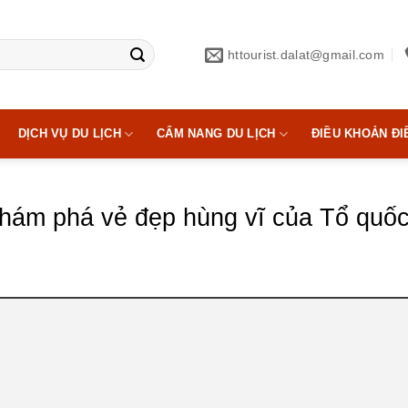
httourist.dalat@gmail.com
DỊCH VỤ DU LỊCH
CẨM NANG DU LỊCH
ĐIỀU KHOẢN ĐI
hám phá vẻ đẹp hùng vĩ của Tổ quốc