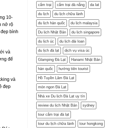
cắm trại
cắm trại đà nẵng
da lat
du lịch
du lịch chữa lành
áng 10-
du lịch hàn quốc
du lịch malaysia
h nở rộ
 đẹp bình
Du lịch Nhật Bản
du lịch singapore
du lịch úc
du lịch đài loan
du lịch đà lạt
dịch vụ visa úc
ới và
ưởng để
Glamping Đà Lạt
Hanami Nhật Bản
hàn quốc
hướng tiên tourist
Hồ Tuyền Lâm Đà Lạt
kking và
vẻ đẹp
món ngon Đà Lạt
Nhà xe Du lịch Đà Lạt uy tín
review du lịch Nhật Bản
sydney
tour cắm trại đà lạt
tour du lịch chữa lành
tour hongkong