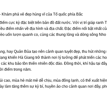
m cực kỳ đặc biệt trên bản đồ đất nước. Với vị trí giáp ranh 
u điểm nhấn về địa hình và địa chất. Đặc điểm nổi bật nhất c
 đèo uốn lượn quanh co, cùng các thung lũng và dòng sông Nho
ng, hay Quản Bủa tạo nên cảnh quan tuyệt đẹp, thu hút những
 dạng khiến Hà Giang trở thành nơi lý tưởng để phát triển các h
các khu bảo tồn thiên nhiên độc đáo. Đồng thời, khí hậu tại đây
hời điểm trong năm.
i cao, mùa hè mát mẻ dễ chịu, mùa đông lạnh, có thể xuất hiệ
y làm tăng thêm sự kỳ bí, huyền ảo cho cảnh quan nơi đây, p