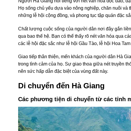
Người Hà Giang nổi tiếng với nét văn hóa độc đáo, đ
Họ sống chủ yếu dựa vào nông nghiệp, chăn nuôi và t
những lễ hội cộng đồng, và phong tục tập quán đặc sắc
Chất lượng cuộc sống của người dân nơi đây gắn liền v
qua bao thế hệ. Bạn có thể thấy rõ nét văn hóa qua các
các lễ hội đặc sắc như lễ hội Gầu Tào, lễ hội Hoa Tam
Giao tiếp thân thiện, mến khách của người dân Hà Gia
trong tình cảm của họ. Sự giao thoa giữa nét truyền t
nên sức hấp dẫn đặc biệt của vùng đất này.
Di chuyển đến Hà Giang
Các phương tiện di chuyển từ các tỉnh 