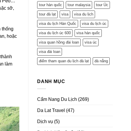
Pu Péo…
tour hàn quốc
tour malaysia
tour Úc
sặc sỡ,
tour đà lạt
visa
visa du lịch
visa du lịch Hàn Quốc
visa du lịch úc
n thống
visa du lịch úc 600
visa hàn quốc
oan, hoặc
visa quan hồng đài loan
visa úc
visa đài loan
 thành
điểm tham quan du lịch đà lạt
đà nẵng
ần làm
DANH MỤC
Cẩm Nang Du Lịch
(269)
Da Lat Travel
(47)
Dịch vụ
(5)