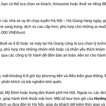
 bạn có thể lựa chọn xe khách, limousine hoặc thuê xe riêng để
ới các nhà xe uy tín chạy tuyến Hà Nội – Hà Giang hàng ngày, g
e sang trọng, dịch vụ cao cấp hơn, phù hợp cho những ai muố
0.000 VNĐ/lượt.
 thuê xe ô tô hoặc xe máy tại Hà Giang cũng là lựa chọn lý tưở
y, phù hợp cho những nhóm nhỏ hoặc cá nhân yêu thích khám 
ớc qua các công ty lữ hành để đảm bảo an toàn, tiện lợi cho hành 
 mất khoảng 6-8 giờ tùy phương tiện và điều kiện giao thông.
 phấn khích và trải nghiệm khó quên.
át, Mỹ Đình hoặc trung tâm thành phố Hà Nội. Ngoài ra, các dịc
 giúp hành trình thoải mái hơn. Một số tour trọn gói của
Hướng
ịch vụ đưa đón từ Hà Nội, giúp du khách tiết kiệm thời gian và