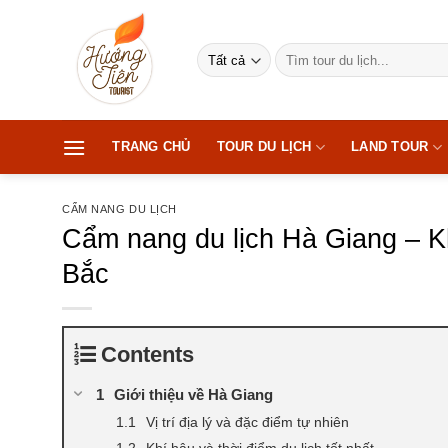
Bỏ
qua
Tìm
nội
kiếm:
dung
TRANG CHỦ
TOUR DU LỊCH
LAND TOUR
CẨM NANG DU LỊCH
Cẩm nang du lịch Hà Giang – K
Bắc
Contents
Giới thiệu về Hà Giang
Vị trí địa lý và đặc điểm tự nhiên
Khí hậu và thời điểm du lịch tốt nhất