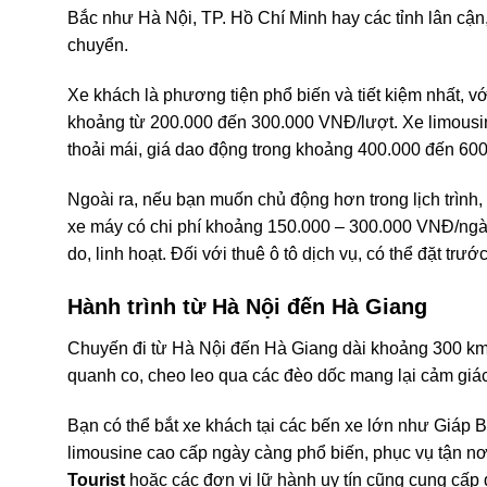
Bắc như Hà Nội, TP. Hồ Chí Minh hay các tỉnh lân cận,
chuyển.
Xe khách là phương tiện phổ biến và tiết kiệm nhất, v
khoảng từ 200.000 đến 300.000 VNĐ/lượt. Xe limousin
thoải mái, giá dao động trong khoảng 400.000 đến 60
Ngoài ra, nếu bạn muốn chủ động hơn trong lịch trình,
xe máy có chi phí khoảng 150.000 – 300.000 VNĐ/ngà
do, linh hoạt. Đối với thuê ô tô dịch vụ, có thể đặt trư
Hành trình từ Hà Nội đến Hà Giang
Chuyến đi từ Hà Nội đến Hà Giang dài khoảng 300 km,
quanh co, cheo leo qua các đèo dốc mang lại cảm giác
Bạn có thể bắt xe khách tại các bến xe lớn như Giáp B
limousine cao cấp ngày càng phổ biến, phục vụ tận nơi,
Tourist
hoặc các đơn vị lữ hành uy tín cũng cung cấp d