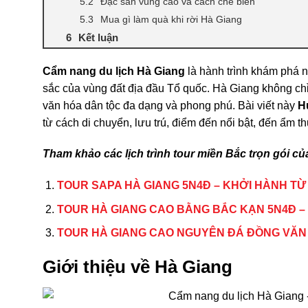
Đặc sản vùng cao và cách chế biến
Mua gì làm quà khi rời Hà Giang
Kết luận
Cẩm nang du lịch Hà Giang
là hành trình khám phá
sắc của vùng đất địa đầu Tổ quốc. Hà Giang không chỉ
văn hóa dân tộc đa dạng và phong phú. Bài viết này
H
từ cách di chuyển, lưu trú, điểm đến nổi bật, đến ẩm t
Tham khảo các lịch trình tour miền Bắc trọn gói củ
TOUR SAPA HÀ GIANG 5N4Đ – KHỞI HÀNH TỪ
TOUR HÀ GIANG CAO BẰNG BẮC KẠN 5N4Đ – 
TOUR HÀ GIANG CAO NGUYÊN ĐÁ ĐỒNG VĂN 
Giới thiệu về
Hà Giang