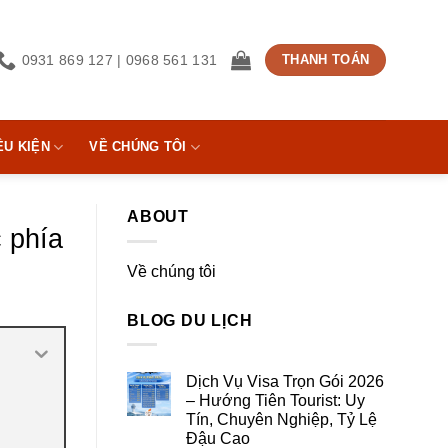
0931 869 127 | 0968 561 131
THANH TOÁN
ỀU KIỆN
VỀ CHÚNG TÔI
ABOUT
 phía
Về chúng tôi
BLOG DU LỊCH
Dịch Vụ Visa Trọn Gói 2026
– Hướng Tiên Tourist: Uy
Tín, Chuyên Nghiệp, Tỷ Lệ
Đậu Cao