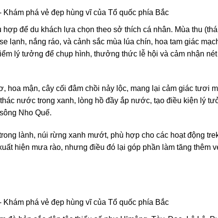
ù hợp để du khách lựa chọn theo sở thích cá nhân. Mùa thu (th
se lạnh, nắng ráo, và cảnh sắc mùa lúa chín, hoa tam giác mạc
iểm lý tưởng để chụp hình, thưởng thức lễ hội và cảm nhận nét
, hoa mận, cây cối đâm chồi nảy lộc, mang lại cảm giác tươi m
thác nước trong xanh, lòng hồ đầy ắp nước, tạo điều kiện lý t
n sông Nho Quế.
 trong lành, núi rừng xanh mướt, phù hợp cho các hoạt động tre
 xuất hiện mưa rào, nhưng điều đó lại góp phần làm tăng thêm 