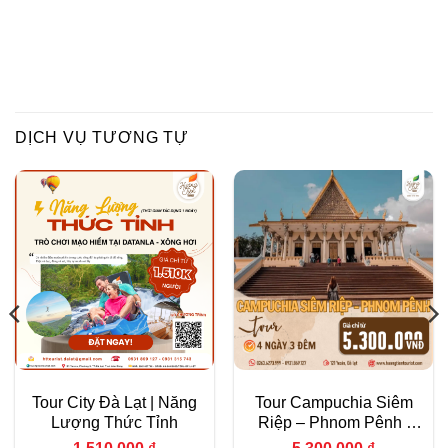
DỊCH VỤ TƯƠNG TỰ
Tour City Đà Lạt | Năng
Tour Campuchia Siêm
Lượng Thức Tỉnh
Riệp – Phnom Pênh |
4N3D