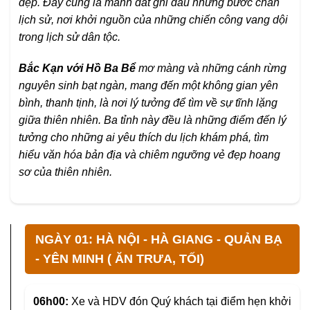
đẹp. Đây cũng là mảnh đất ghi dấu những bước chân
lịch sử, nơi khởi nguồn của những chiến công vang dội
trong lịch sử dân tộc.
Bắc Kạn với Hồ Ba Bể
mơ màng và những cánh rừng
nguyên sinh bạt ngàn, mang đến một không gian yên
bình, thanh tịnh, là nơi lý tưởng để tìm về sự tĩnh lặng
giữa thiên nhiên. Ba tỉnh này đều là những điểm đến lý
tưởng cho những ai yêu thích du lịch khám phá, tìm
hiểu văn hóa bản địa và chiêm ngưỡng vẻ đẹp hoang
sơ của thiên nhiên.
NGÀY 01: HÀ NỘI - HÀ GIANG - QUẢN BẠ
- YÊN MINH ( ĂN TRƯA, TỐI)
06h00:
Xe và HDV đón Quý khách tại điểm hẹn khởi