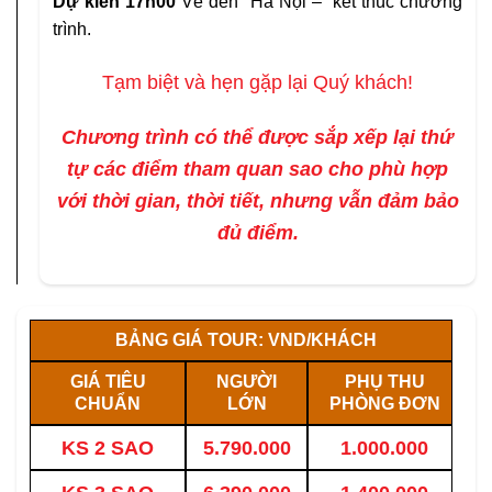
Dự kiến 1
7
h00
Về đến Hà Nội – kết thúc chương
trình.
Tạm biệt và hẹn gặp lại Quý khách!
Chương trình có thể được sắp xếp lại thứ
tự các điểm tham quan sao cho phù hợp
với thời gian, thời tiết, nhưng vẫn đảm bảo
đủ điểm.
BẢNG GIÁ
TOUR: VND/KHÁCH
GIÁ TIÊU
NGƯỜI
PHỤ THU
CHUẨN
LỚN
PHÒNG ĐƠN
KS 2 SAO
5.790.000
1.000.000