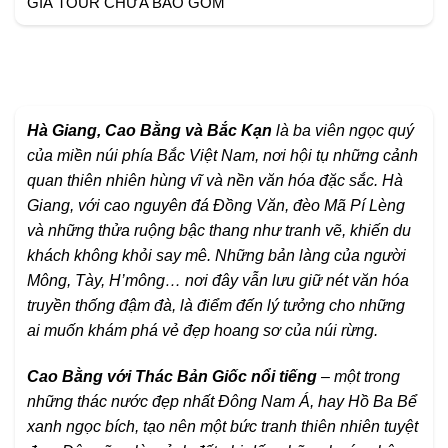
GIÁ TOUR CHƯA BAO GỒM
Hà Giang, Cao Bằng và Bắc Kạn
là ba viên ngọc quý
của miền núi phía Bắc Việt Nam, nơi hội tụ những cảnh
quan thiên nhiên hùng vĩ và nền văn hóa đặc sắc. Hà
Giang, với cao nguyên đá Đồng Văn, đèo Mã Pí Lèng
và những thửa ruộng bậc thang như tranh vẽ, khiến du
khách không khỏi say mê. Những bản làng của người
Mông, Tày, H’mông… nơi đây vẫn lưu giữ nét văn hóa
truyền thống đậm đà, là điểm đến lý tưởng cho những
ai muốn khám phá vẻ đẹp hoang sơ của núi rừng.
Cao Bằng với Thác Bản Giốc nổi tiếng
– một trong
những thác nước đẹp nhất Đông Nam Á, hay Hồ Ba Bể
xanh ngọc bích, tạo nên một bức tranh thiên nhiên tuyệt