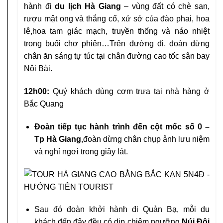
hành đi
du lịch Hà Giang
– vùng đất có chè san,
rượu mật ong và thắng cố, xứ sở của đào phai, hoa
lê,hoa tam giác mạch, truyền thống và náo nhiệt
trong buổi chợ phiên…Trên đường đi, đoàn dừng
chân ăn sáng tự túc tại chân đường cao tốc sân bay
Nội Bài.
12h00:
Quý khách dùng cơm trưa tại nhà hàng ở
Bắc Quang
Đoàn tiếp tục hành trình đến cột mốc số 0 –
Tp Hà Giang
,đoàn dừng chân chụp ảnh lưu niệm
và nghỉ ngơi trong giây lát.
Sau đó đoàn khởi hành đi Quản Bạ, mỗi du
khách đến đây đều có dịp chiêm ngưỡng
Núi Đôi