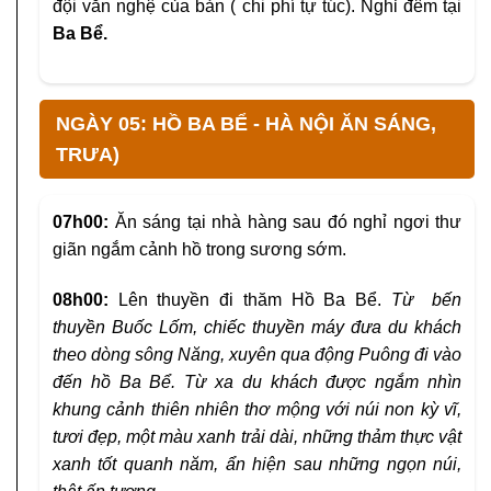
đội văn nghệ của bản ( chi phí tự túc). Nghỉ đêm tại
Ba Bể.
NGÀY 05: HỒ BA BỂ - HÀ NỘI ĂN SÁNG,
TRƯA)
07h00:
Ăn sáng tại nhà hàng sau đó nghỉ ngơi thư
giãn ngắm cảnh hồ trong sương sớm.
08h00:
Lên thuyền đi thăm Hồ Ba Bể.
Từ
bến
thuyền Buốc Lốm, chiếc thuyền máy đưa du khách
theo dòng sông Năng, xuyên qua động Puông đi vào
đến hồ Ba Bể. Từ xa du khách được ngắm nhìn
khung cảnh thiên nhiên thơ mộng với núi non kỳ vĩ,
tươi đẹp, một màu xanh trải dài, những thảm thực vật
xanh tốt quanh năm, ẩn hiện sau những ngọn núi,