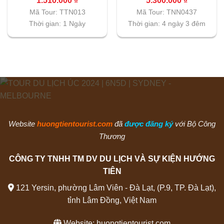
1.510.000
₫
5.300.000
₫
Mã Tour: TTN013
Mã Tour: TNN0437
Thời gian: 1 Ngày
Thời gian: 4 ngày 3 đêm
Website
huongtientourist.com
đã
được đăng ký
với Bộ Công
Thương
CÔNG TY TNHH TM DV DU LỊCH VÀ SỰ KIỆN HƯỚNG
TIÊN
121 Yersin, phường Lâm Viên - Đà Lạt, (P.9, TP. Đà Lạt),
tỉnh Lâm Đồng, Việt Nam
Website:
huongtientourist.com