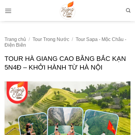
Bỏ
qua
nội
dung
Trang chủ
/
Tour Trong Nước
/
Tour Sapa - Mộc Châu -
Điện Biên
TOUR HÀ GIANG CAO BẰNG BẮC KẠN
5N4Đ – KHỞI HÀNH TỪ HÀ NỘI