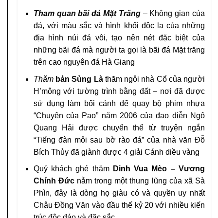
Tham quan bãi đá Mặt Trăng
– Không gian của
đá, với màu sắc và hình khối độc lạ của những
địa hình núi đá vôi, tạo nên nét đặc biệt của
những bãi đá mà người ta gọi là bãi đá Mặt trăng
trên cao nguyên đá
Hà Giang
Thăm
bản Sủng Là
thăm ngôi nhà Cổ của người
H’mông với tường trình bằng đất – nơi đã được
sử dụng làm bối cảnh để quay bộ phim nhựa
“Chuyện của Pao” năm 2006 của đạo diễn Ngô
Quang Hải được chuyển thể từ truyện ngắn
“Tiếng đàn môi sau bờ rào đá” của nhà văn Đỗ
Bích Thủy đã giành được 4 giải Cánh diều vàng
Quý khách ghé thăm
Dinh Vua Mèo – Vương
Chính Đức
nằm trong một thung lũng của xã Sà
Phìn, đây là dòng họ giàu có và quyền uy nhất
Châu Đồng Văn vào đầu thế kỷ 20 với nhiều kiến
trúc độc đáo và đặc sắc.