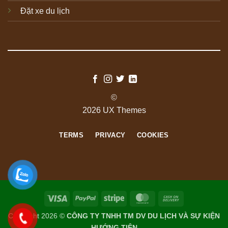
Đặt xe du lịch
©
2026 UX Themes
TERMS
PRIVACY
COOKIES
Visa
PayPal
Stripe
MasterCard
Cash
On
Copyright 2026 ©
CÔNG TY TNHH TM DV DU LỊCH VÀ SỰ KIỆN
Delivery
HƯỚNG TIÊN