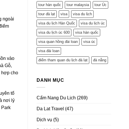
tour hàn quốc
tour malaysia
tour Úc
tour đà lạt
visa
visa du lịch
g ngoài
visa du lịch Hàn Quốc
visa du lịch úc
 điểm
visa du lịch úc 600
visa hàn quốc
visa quan hồng đài loan
visa úc
visa đài loan
hồn vào
điểm tham quan du lịch đà lạt
đà nẵng
hà Gỗ,
ù hợp cho
DANH MỤC
uyên tổ
Cẩm Nang Du Lịch
(269)
à nơi lý
r Park
Da Lat Travel
(47)
Dịch vụ
(5)