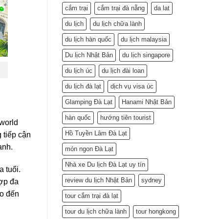
cắm trại
cắm trại đà nẵng
da lat
du lịch
du lịch chữa lành
du lịch hàn quốc
du lịch malaysia
Du lịch Nhật Bản
du lịch singapore
du lịch úc
du lịch đài loan
du lịch đà lạt
dịch vụ visa úc
Glamping Đà Lạt
Hanami Nhật Bản
hàn quốc
hướng tiên tourist
world
Hồ Tuyền Lâm Đà Lạt
 tiếp cận
anh.
món ngon Đà Lạt
Nhà xe Du lịch Đà Lạt uy tín
 tuổi.
review du lịch Nhật Bản
sydney
hợp đa
ho đến
tour cắm trại đà lạt
tour du lịch chữa lành
tour hongkong