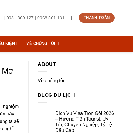
0931 869 127 | 0968 561 131
THANH TOÁN
ỀU KIỆN
VỀ CHÚNG TÔI
ABOUT
i Mơ
Về chúng tôi
BLOG DU LỊCH
rải nghiệm
Dịch Vụ Visa Trọn Gói 2026
iển này
– Hướng Tiên Tourist: Uy
úng ta sẽ
Tín, Chuyên Nghiệp, Tỷ Lệ
 vụ nghỉ
Đậu Cao