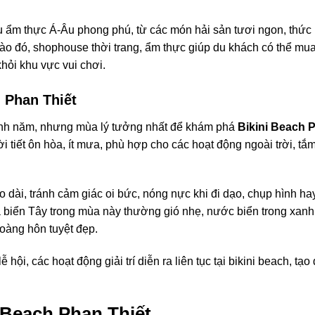
 ẩm thực Á-Âu phong phú, từ các món hải sản tươi ngon, thức 
ào đó, shophouse thời trang, ẩm thực giúp du khách có thể mu
ỏi khu vực vui chơi.
h Phan Thiết
nh năm, nhưng mùa lý tưởng nhất để khám phá
Bikini Beach 
i tiết ôn hòa, ít mưa, phù hợp cho các hoạt động ngoài trời, tắm
dài, tránh cảm giác oi bức, nóng nực khi đi dạo, chụp hình ha
 biển Tây trong mùa này thường gió nhẹ, nước biển trong xanh,
oàng hôn tuyệt đẹp.
i, các hoạt động giải trí diễn ra liên tục tại bikini beach, tạo 
i Beach Phan Thiết