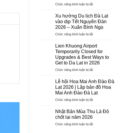
ở
Chức năng bình luận bị tắt
Dịch
Vụ
Xu hướng Du lịch Đà Lạt
Visa
vào dịp Tết Nguyên Đán
Trọn
2026 – Xuân Bính Ngọ
Gói
ở
Chức năng bình luận bị tắt
2026
Xu
–
hướng
Hướng
Lien Khuong Airport
Du
Tiên
Temporarily Closed for
lịch
Tourist:
Upgrades & Best Ways to
Đà
Uy
Get to Da Lat in 2026
Lạt
Tín,
vào
Chuyên
ở
Chức năng bình luận bị tắt
dịp
Nghiệp,
Lien
Tết
Tỷ
Khuong
Lễ hội Hoa Mai Anh Đào Đà
Nguyên
Lệ
Airport
Lạt 2026 | Lập bản đồ Hoa
Đán
Đậu
Temporarily
Mai Anh Đào Đà Lạt
2026
Cao
Closed
–
ở
Chức năng bình luận bị tắt
for
Xuân
Lễ
Upgrades
Bính
hội
&
Nhật Bản Mùa Thu Lá Đỏ
Ngọ
Hoa
Best
chốt lại năm 2026
Mai
Ways
ở
Chức năng bình luận bị tắt
Anh
to
Nhật
Đào
Get