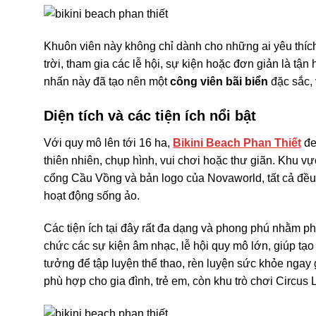
Khuôn viên này không chỉ dành cho những ai yêu thích
trời, tham gia các lễ hội, sự kiện hoặc đơn giản là t
nhấn này đã tạo nên một
công viên bãi biển
đặc sắc, 
Diện tích và các tiện ích nổi bật
Với quy mô lên tới 16 ha,
Bikini Beach Phan Thiết
đe
thiên nhiên, chụp hình, vui chơi hoặc thư giãn. Khu v
cổng Cầu Vồng và bản logo của Novaworld, tất cả đều
hoạt động sống ảo.
Các tiện ích tại đây rất đa dạng và phong phú nhằm 
chức các sự kiện âm nhạc, lễ hội quy mô lớn, giúp tạo 
tưởng để tập luyện thể thao, rèn luyện sức khỏe ngay
phù hợp cho gia đình, trẻ em, còn khu trò chơi Circu