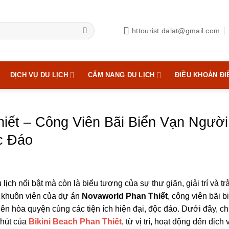
httourist.dalat@gmail.com
DỊCH VỤ DU LỊCH
CẨM NANG DU LỊCH
ĐIỀU KHOẢN ĐI
hiết – Công Viên Bãi Biển Vạn Ngườ
c Đáo
 lịch nổi bật mà còn là biểu tượng của sự thư giãn, giải trí và t
g khuôn viên của dự án
Novaworld Phan Thiết
, công viên bãi b
ên hòa quyện cùng các tiện ích hiện đại, độc đáo. Dưới đây, ch
 hút của
Bikini Beach Phan Thiết
, từ vị trí, hoạt động đến dịch