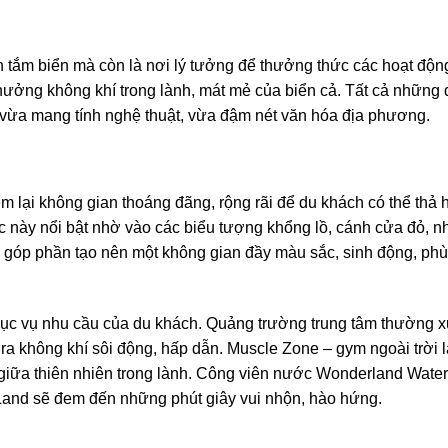
 tắm biển mà còn là nơi lý tưởng để thưởng thức các hoạt độn
ận hưởng không khí trong lành, mát mẻ của biển cả. Tất cả những
vừa mang tính nghệ thuật, vừa đậm nét văn hóa địa phương.
m lại không gian thoáng đãng, rộng rãi để du khách có thể thả 
ực này nổi bật nhờ vào các biểu tượng khổng lồ, cánh cửa đỏ, n
 góp phần tạo nên một không gian đầy màu sắc, sinh động, ph
phục vụ nhu cầu của du khách. Quảng trường trung tâm thường x
ra không khí sôi động, hấp dẫn. Muscle Zone – gym ngoài trời l
 giữa thiên nhiên trong lành. Công viên nước Wonderland Wate
s Land sẽ đem đến những phút giây vui nhộn, hào hứng.