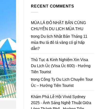
Bản
Đà
to
Mùa
RECENT COMMENTS
Lạt
Da
Thu
2026
Lat
Lá
|
in
Đỏ
Lập
2026
chốt
MÙA LÁ ĐỎ NHẬT BẢN CÙNG
bản
lại
đồ
CHUYẾN DU LỊCH MÙA THU
năm
Hoa
2026
Mai
trong
Du lịch Nhật Bản Tháng 11
Anh
mùa thu lá đỏ lá vàng có gì hấp
Đào
Đà
dẫn?
Lạt
Thủ Tục & Kinh Nghiệm Xin Visa
Du Lịch Úc (Visa Úc 600) - Hướng
Tiên Tourist
trong
Công Ty Du Lịch Chuyên Tour
Úc – Hướng Tiên Tourist
Khám Phá Lễ Hội Vivid Sydney
2025 - Ánh Sáng Nghệ Thuật Giữa
Lòng Thành Phố - Hướng Tiên