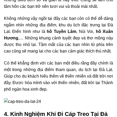
tâm hôn các bạn trở nên tươi vui và thoải mái nhất.
Không những vậy ngồi tại đây các bạn còn có thể dễ dàng
ngắm nhìn những địa điểm, khu du lịch đặc trưng tại Đà
Lạt. Điển hình như là
hồ Tuyền Lâm
, Núi Voi,
hồ Xuân
Hương
,… Những khung cảnh tuyệt đẹp và thơ mộng này
được thu nhỏ lại. Tầm mắt của các bạn nhìn từ phía trên
cao cũng sẽ mang lại cho các bạn cảm giác thích thú nhất.
Có thể khẳng định với các bạn một điều rằng đây chính là
một trong những địa điểm tham quan, du lịch tại Đà Lạt.
Giúp cho du khách hiểu thêm về thiên nhiên và đất trời nơi
đây. Được hòa mình vào với thiên nhiên, đất trời tại Thành
phố ngàn hoa xinh đẹp.
4. Kinh Nghiệm Khi Đi Cáp Treo Tại Đà