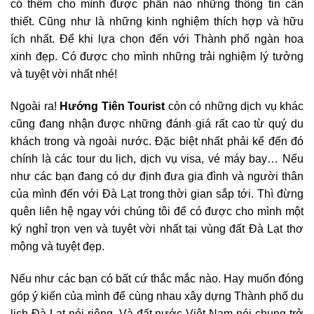
có thêm cho mình được phần nào những thông tin cần
thiết. Cũng như là những kinh nghiệm thích hợp và hữu
ích nhất. Để khi lựa chọn đến với Thành phố ngàn hoa
xinh đẹp. Có được cho mình những trải nghiệm lý tưởng
và tuyệt vời nhất nhé!
Ngoài ra!
Hướng Tiên Tourist
còn có những dịch vụ khác
cũng đang nhận được những đánh giá rất cao từ quý du
khách trong và ngoài nước. Đặc biệt nhất phải kể đến đó
chính là các tour du lịch, dịch vụ visa, vé máy bay… Nếu
như các bạn đang có dự định đưa gia đình và người thân
của mình đến với Đà Lạt trong thời gian sắp tới. Thì đừng
quên liên hệ ngay với chúng tôi để có được cho mình một
ký nghỉ trọn vẹn và tuyệt vời nhất tại vùng đất Đà Lạt thơ
mộng và tuyệt đẹp.
Nếu như các bạn có bất cứ thắc mắc nào. Hay muốn đóng
góp ý kiến của mình để cùng nhau xây dựng Thành phố du
lịch Đà Lạt nói riêng. Và đất nước Việt Nam nói chung trở