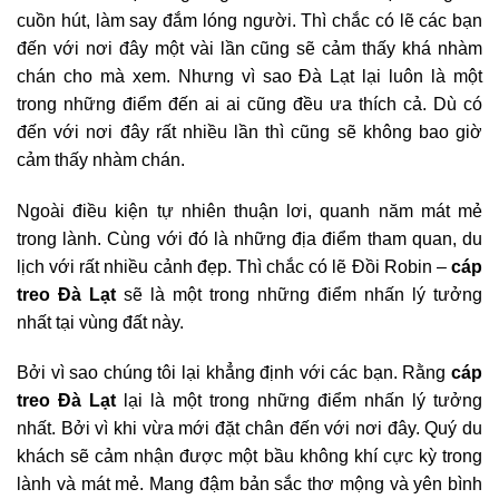
cuồn hút, làm say đắm lóng người. Thì chắc có lẽ các bạn
đến với nơi đây một vài lần cũng sẽ cảm thấy khá nhàm
chán cho mà xem. Nhưng vì sao Đà Lạt lại luôn là một
trong những điểm đến ai ai cũng đều ưa thích cả. Dù có
đến với nơi đây rất nhiều lần thì cũng sẽ không bao giờ
cảm thấy nhàm chán.
Ngoài điều kiện tự nhiên thuận lơi, quanh năm mát mẻ
trong lành. Cùng với đó là những địa điểm tham quan, du
lịch với rất nhiều cảnh đẹp. Thì chắc có lẽ Đồi Robin –
cáp
treo Đà Lạt
sẽ là một trong những điểm nhấn lý tưởng
nhất tại vùng đất này.
Bởi vì sao chúng tôi lại khẳng định với các bạn. Rằng
cáp
treo Đà Lạt
lại là một trong những điểm nhấn lý tưởng
nhất. Bởi vì khi vừa mới đặt chân đến với nơi đây. Quý du
khách sẽ cảm nhận được một bầu không khí cực kỳ trong
lành và mát mẻ. Mang đậm bản sắc thơ mộng và yên bình