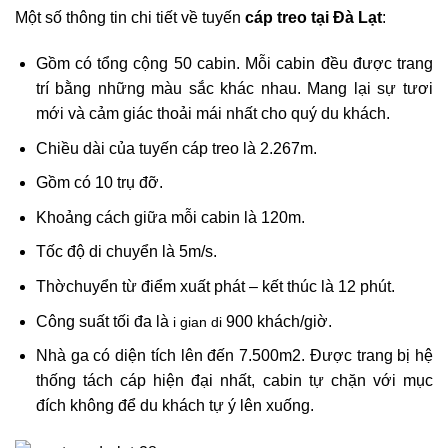
Một số thông tin chi tiết về tuyến
cáp treo tại Đà Lạt
:
Gồm có tổng cộng 50 cabin. Mỗi cabin đều được trang
trí bằng những màu sắc khác nhau. Mang lại sự tươi
mới và cảm giác thoải mái nhất cho quý du khách.
Chiều dài của tuyến cáp treo là 2.267m.
Gồm có 10 trụ đỡ.
Khoảng cách giữa mỗi cabin là 120m.
Tốc độ di chuyển là 5m/s.
Thờchuyển từ điểm xuất phát – kết thúc là 12 phút.
Công suất tối đa là
900 khách/giờ.
i gian di
Nhà ga có diện tích lên đến 7.500m2. Được trang bị hệ
thống tách cáp hiện đại nhất, cabin tự chặn với mục
đích không để du khách tự ý lên xuống.