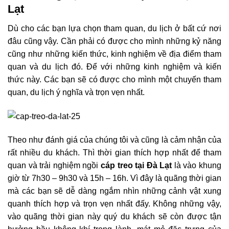
Lạt
Dù cho các bạn lựa chọn tham quan, du lịch ở bất cứ nơi
đâu cũng vậy. Cần phải có được cho mình những kỷ năng
cũng như những kiến thức, kinh nghiệm về địa điểm tham
quan và du lịch đó. Để với những kinh nghiệm và kiến
thức này. Các bạn sẽ có được cho mình một chuyến tham
quan, du lịch ý nghĩa và trọn vẹn nhất.
Theo như đánh giá của chúng tôi và cũng là cảm nhận của
rất nhiều du khách. Thì thời gian thích hợp nhất để tham
quan và trải nghiệm ngồi
cáp treo tại Đà Lạt
là vào khung
giờ từ 7h30 – 9h30 và 15h – 16h. Vì đây là quãng thời gian
mà các bạn sẽ dễ dàng ngắm nhìn những cảnh vật xung
quanh thích hợp và trọn vẹn nhất đấy. Không những vậy,
vào quãng thời gian này quý du khách sẽ còn được tận