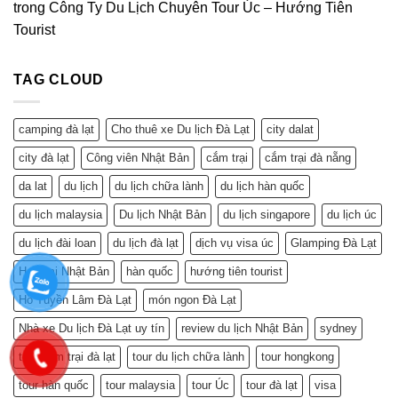
trong
Công Ty Du Lịch Chuyên Tour Úc – Hướng Tiên
Tourist
TAG CLOUD
camping đà lạt
Cho thuê xe Du lịch Đà Lạt
city dalat
city đà lạt
Công viên Nhật Bản
cắm trại
cắm trại đà nẵng
da lat
du lịch
du lịch chữa lành
du lịch hàn quốc
du lịch malaysia
Du lịch Nhật Bản
du lịch singapore
du lịch úc
du lịch đài loan
du lịch đà lạt
dịch vụ visa úc
Glamping Đà Lạt
Hanami Nhật Bản
hàn quốc
hướng tiên tourist
Hồ Tuyền Lâm Đà Lạt
món ngon Đà Lạt
Nhà xe Du lịch Đà Lạt uy tín
review du lịch Nhật Bản
sydney
tour cắm trại đà lạt
tour du lịch chữa lành
tour hongkong
tour hàn quốc
tour malaysia
tour Úc
tour đà lạt
visa