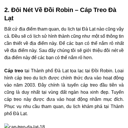
2. Đôi Nét Về Đồi Robin – Cáp Treo Đà
Lạt
Bất cứ địa điểm tham quan, du lịch tại Đà Lạt nào cũng vậy
cả. Đều sẽ có lịch sử hình thành cũng như một số thông tin
cần thiết về địa điểm này. Để các bạn có thể nắm rỏ nhất
về địa điểm này. Sau đây chúng tôi sẽ giới thiệu đôi nét về
địa điểm này để các bạn có thể nắm rỏ hơn.
Cáp treo
tại Thành phố Đà Lạt tọa lạc tại Đồi Robin. Loại
hình cáp treo du lịch được chính thức đưa vào hoạt động
vào năm 2003. Đây chính là tuyến cáp treo đầu tiên và
cũng là duy nhất tại vùng đất ngàn hoa xinh đẹp. Tuyến
cáp treo này được đưa vào hoạt động nhằm mục đích.
Phục vụ nhu cầu tham quan, du lịch khám phá tại Thành
phố Đà Lạt.