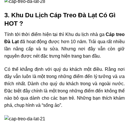
3. Khu Du Lịch Cáp Treo Đà Lạt Có Gì
HOT ?
Tính tới thời điểm hiện tại thì Khu du lịch nhà ga
Cáp treo
Đà Lạt
đã hoạt động được hơn 10 năm. Trải qua rất nhiều
lần nâng cấp và tu sửa. Nhưng nơi đây vẫn còn giữ
nguyên được nét đặc trưng hiện trang ban đầu.
Có thể khẳng định với quý du khách một điều. Rằng nơi
đây vẫn luôn là một trong những điểm đến lý tưởng và ưa
thích nhất. Dành cho quý du khách trong và ngoài nước.
Đặc biệt đây chính là một trong những điểm đến không thể
nào bỏ qua dành cho các bạn trẻ. Những bạn thích khám
phá, chụp hình và “sống ảo”.