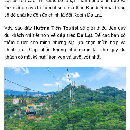
Lạt từ trên cao. Thì chắc có lẽ tại Thành phố xinh đẹp và
thơ mộng này chỉ có một số ít mà thôi. Đặc biệt nhất trong
số đó phải kể đến đó chính là đồi Robin Đà Lạt.
Vậy, sau đây
Hướng Tiên Tourist
sẽ giới thiệu đến quý
du khách chi tiết hơn về
cáp treo Đà Lạt
. Để các bạn có
thêm được cho mình những sự lựa chọn thích hợp và
chính xác. Góp phần không nhỏ mang lại cho quý du
khách có một kỳ nghỉ trọn vẹn và tuyệt vời nhất.