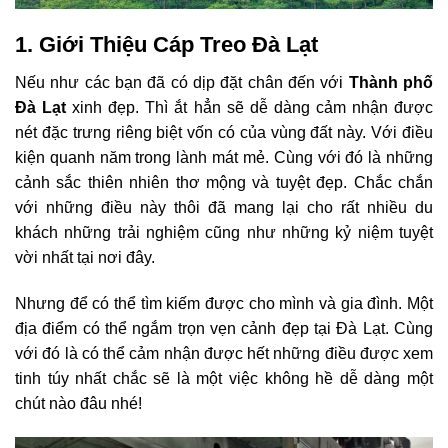
1. Giới Thiệu Cáp Treo Đà Lạt
Nếu như các bạn đã có dịp đặt chân đến với
Thành phố
Đà Lạt
xinh đẹp. Thì ắt hẳn sẽ dễ dàng cảm nhận được
nét đặc trưng riêng biệt vốn có của vùng đất này. Với điều
kiện quanh năm trong lành mát mẻ. Cùng với đó là những
cảnh sắc thiên nhiên thơ mộng và tuyệt đẹp. Chắc chắn
với những điều này thôi đã mang lại cho rất nhiều du
khách những trải nghiệm cũng như những kỷ niệm tuyệt
vời nhất tại nơi đây.
Nhưng để có thể tìm kiếm được cho mình và gia đình. Một
địa điểm có thể ngắm trọn vẹn cảnh đẹp tại Đà Lạt. Cùng
với đó là có thể cảm nhận được hết những điều được xem
tinh túy nhất chắc sẽ là một việc không hề dễ dàng một
chút nào đâu nhé!