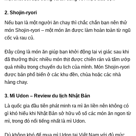
2. Shojin-ryori
Nếu bạn là một người ăn chay thì chắc chắn bạn nên thử
món Shojin-ryori – một món ăn được làm hoàn toàn từ ngũ
cốc và rau củ.
Đây cũng là món ăn giúp bạn khởi động lại vị giác sau khi
đã thưởng thức nhiều món thịt được chiên rán và tẩm ướp
quá nhiều trong chuyến du lịch của mình. Món Shojin-ryori
được bán phổ biến ở các khu đền, chùa hoặc các nhà
hàng chay.
3. Mì Udon – Review du lịch Nhật Bản
Là quốc gia đầu tiên phát minh ra mì ăn liền nên không có
gì khó hiểu khi Nhật Bản sở hữu vô số các món ăn ngon từ
mì, trong đó nổi tiếng nhất là mì Udon.
Dù không khó để mua mì Udon tại Việt Nam với đủ mức