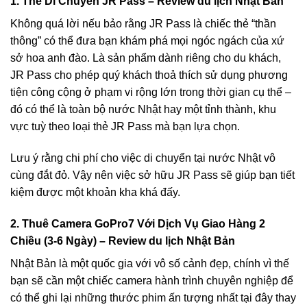
1. Thẻ Di Chuyển JR Pass – Review du lịch Nhật Bản
Không quá lời nếu bảo rằng
JR Pass
là chiếc thẻ “thần
thông” có thể đưa bạn khám phá mọi ngóc ngách của xứ
sở hoa anh đào. Là sản phẩm dành riêng cho du khách,
JR Pass cho phép quý khách thoả thích sử dụng phương
tiện công cộng ở phạm vi rộng lớn trong thời gian cụ thể –
đó có thể là toàn bộ nước Nhật hay một tỉnh thành, khu
vực tuỳ theo loại
thẻ JR Pass
mà bạn lựa chọn.
Lưu ý rằng chi phí cho việc di chuyển tại nước Nhật vô
cùng đắt đỏ. Vậy nên việc sở hữu JR Pass sẽ giúp bạn tiết
kiệm được một khoản kha khá đấy.
2. Thuê Camera GoPro7 Với Dịch Vụ Giao Hàng 2
Chiều (3-6 Ngày) – Review du lịch Nhật Bản
Nhật Bản là một quốc gia với vô số cảnh đẹp, chính vì thế
bạn sẽ cần một chiếc camera hành trình chuyên nghiệp để
có thể ghi lại những thước phim ấn tượng nhất tại đây thay