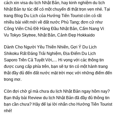
cách
xin
visa du lịch Nhật Bản
, hay
kinh nghiệm du lịch
Nhật Bản tự túc
để có một chuyến đi thật trọn vẹn nhé. Tại
trang Blog Du Lịch của Hướng Tiên Tourist còn có rất
nhiều bài viết mới về đất nước Phù Tang; đơn cử như
Công Viên Chủ Đề Hàng Đầu Nhật Bản
, Cẩm Nang Vi
Vu
Tokyo Skytree
, Nhật Bản,
Cảnh Đẹp Hokkaido
Dành Cho Người Yêu Thiên Nhiên,
Gợi Ý Du Lịch
Shikoku
Rất Đáng Trải Nghiệm,
Địa Điểm Du Lịch
Saporo
Trên Cả Tuyệt Vời,… Hi vọng với các thông tin
được cung cấp phía trên, bạn sẽ tự tin có một hành trang
thật đầy đủ đến đất nước mặt trời mọc với những điểm đến
trong mơ.
Còn đợi chờ gì mà chưa du lịch Nhật Bản ngay hôm nay?
Bạn thấy bài Review du lịch Nhật Bản đã đầy đủ thông tin
bạn cần chưa? Hãy để lại lời nhắn cho Hướng Tiên Tourist
nhé!