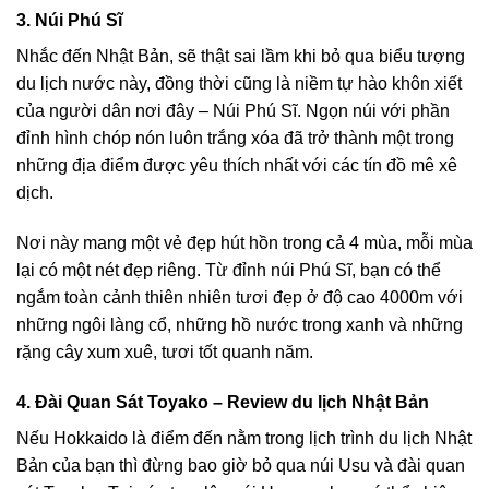
3. Núi Phú Sĩ
Nhắc đến Nhật Bản, sẽ thật sai lầm khi bỏ qua biểu tượng
du lịch nước này, đồng thời cũng là niềm tự hào khôn xiết
của người dân nơi đây –
Núi Phú Sĩ
. Ngọn núi với phần
đỉnh hình chóp nón luôn trắng xóa đã trở thành một trong
những địa điểm được yêu thích nhất với các tín đồ mê xê
dịch.
Nơi này mang một vẻ đẹp hút hồn trong cả 4 mùa, mỗi mùa
lại có một nét đẹp riêng. Từ đỉnh núi Phú Sĩ, bạn có thể
ngắm toàn cảnh thiên nhiên tươi đẹp ở độ cao 4000m với
những ngôi làng cổ, những hồ nước trong xanh và những
rặng cây xum xuê, tươi tốt quanh năm.
4. Đài Quan Sát Toyako – Review du lịch Nhật Bản
Nếu Hokkaido là điểm đến nằm trong lịch trình du lịch Nhật
Bản của bạn thì đừng bao giờ bỏ qua núi Usu và đài quan