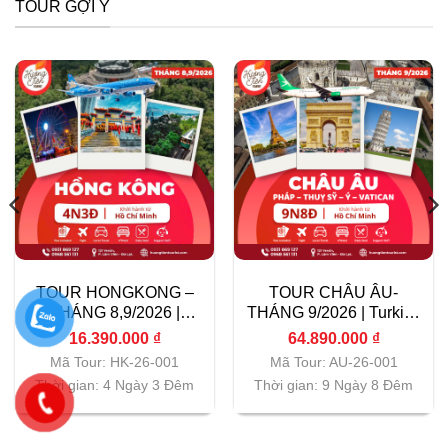
TOUR GỢI Ý
TOUR HONGKONG –
TOUR CHÂU ÂU-
THÁNG 8,9/2026 |
THÁNG 9/2026 | Turkish
Vietnam Airlines|
Airlines| TP.HCM
16.390.000
₫
64.890.000
₫
TP.HCM
Mã Tour: HK-26-001
Mã Tour: AU-26-001
Thời gian: 4 Ngày 3 Đêm
Thời gian: 9 Ngày 8 Đêm