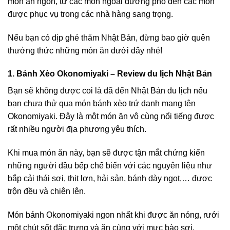
món ăn ngon, từ các món ngoài đường phố đến các món
được phục vụ trong các nhà hàng sang trọng.
Nếu bạn có dịp ghé thăm Nhật Bản, đừng bao giờ quên
thưởng thức những món ăn dưới đây nhé!
1. Bánh Xèo Okonomiyaki – Review du lịch Nhật Bản
Bạn sẽ không được coi là đã đến Nhật Bản du lịch nếu
bạn chưa thử qua món bánh xèo trứ danh mang tên
Okonomiyaki. Đây là một món ăn vô cùng nổi tiếng được
rất nhiều người địa phương yêu thích.
Khi mua món ăn này, bạn sẽ được tận mắt chứng kiến
những người đầu bếp chế biến với các nguyên liệu như
bắp cải thái sợi, thịt lợn, hải sản, bánh dày ngọt,… được
trộn đều và chiên lên.
Món bánh Okonomiyaki ngon nhất khi được ăn nóng, rưới
một chút sốt đặc trưng và ăn cùng với mực bào sợi.