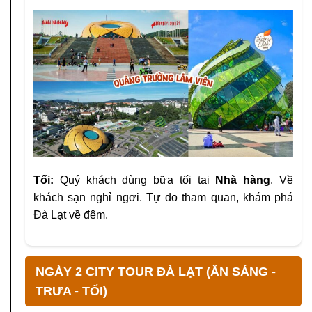
Tối:
Quý khách dùng bữa tối tại
Nhà hàng
. Về
khách sạn nghỉ ngơi. Tự do tham quan, khám phá
Đà Lạt về đêm.
NGÀY 2 CITY TOUR ĐÀ LẠT (ĂN SÁNG -
TRƯA - TỐI)