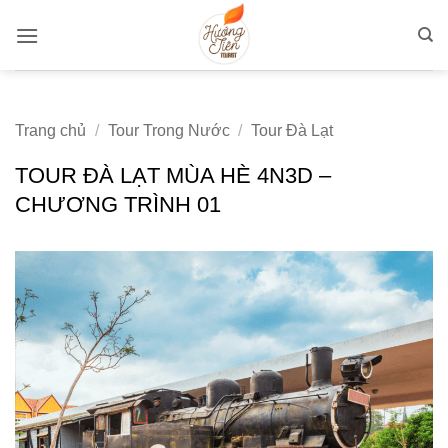
Bỏ
qua
nội
dung
Trang chủ
/
Tour Trong Nước
/
Tour Đà Lạt
TOUR ĐÀ LẠT MÙA HÈ 4N3D –
CHƯƠNG TRÌNH 01