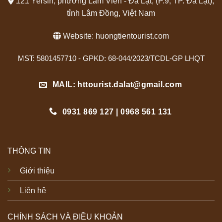
121 Yersin, phường Lâm Viên - Đà Lạt, (P.9, TP. Đà Lạt),
tỉnh Lâm Đồng, Việt Nam
Website:
huongtientourist.com
MST: 5801457710 - GPKD: 68-044/2023/TCDL-GP LHQT
MAIL: httourist.dalat@gmail.com
0931 869 127 | 0968 561 131
THÔNG TIN
Giới thiệu
Liên hệ
CHÍNH SÁCH VÀ ĐIỀU KHOẢN