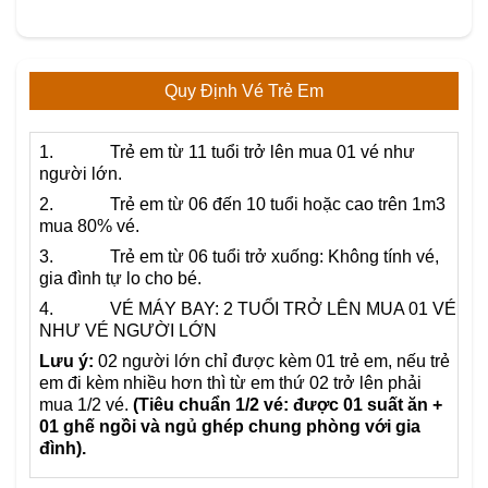
Quy Định Vé Trẻ Em
1. Trẻ em từ 11 tuổi trở lên mua 01 vé như
người lớn.
2. Trẻ em từ 06 đến 10 tuổi hoặc cao trên 1m3
mua 80% vé.
3. Trẻ em từ 06 tuổi trở xuống: Không tính vé,
gia đình tự lo cho bé.
4. VÉ MÁY BAY: 2 TUỔI TRỞ LÊN MUA 01 VÉ
NHƯ VÉ NGƯỜI LỚN
Lưu ý:
02 người lớn chỉ được kèm 01 trẻ em, nếu trẻ
em đi kèm nhiều hơn thì từ em thứ 02 trở lên phải
mua 1/2 vé.
(Tiêu chuẩn 1/2 vé: được 01 suất ăn +
01 ghế ngồi và ngủ ghép chung phòng với gia
đình).