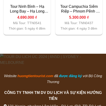
Tour Ninh Bình – Hạ
Tour Campuchia Siêm
Long Bay – Hạ Long
Riệp – Phnom Pênh |
Park | 5N4D
4N3D
4.690.000
₫
5.300.000
₫
Mã Tour: TTN0541
Mã Tour: TNN0437
Thời gian: 5 ngày 4 đêm
Thời gian: 4 ngày 3 đêm
Website
huongtientourist.com
đã
được đăng ký
với Bộ Công
Thương
CÔNG TY TNHH TM DV DU LỊCH VÀ SỰ KIỆN HƯỚNG
TIÊN