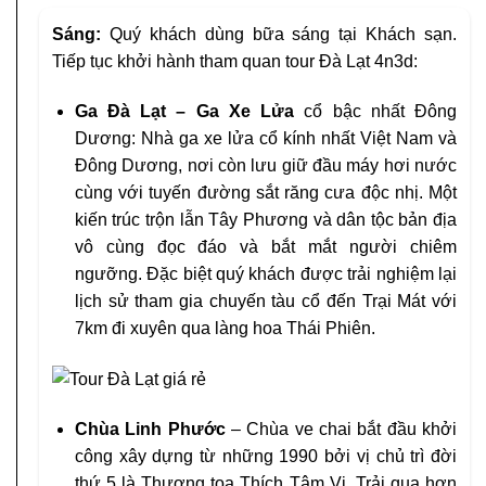
Sáng:
Quý khách dùng bữa sáng tại Khách sạn.
Tiếp tục khởi hành tham quan tour Đà Lạt 4n3d:
Ga Đà Lạt – Ga Xe Lửa
cổ bậc nhất Đông
Dương: Nhà ga xe lửa cổ kính nhất Việt Nam và
Đông Dương, nơi còn lưu giữ đầu máy hơi nước
cùng với tuyến đường sắt răng cưa độc nhị. Một
kiến trúc trộn lẫn Tây Phương và dân tộc bản địa
vô cùng đọc đáo và bắt mắt người chiêm
ngưỡng. Đặc biệt quý khách được trải nghiệm lại
lịch sử tham gia chuyến tàu cổ đến Trại Mát với
7km đi xuyên qua làng hoa Thái Phiên.
Chùa Linh Phước
– Chùa ve chai bắt đầu khởi
công xây dựng từ những 1990 bởi vị chủ trì đời
thứ 5 là Thượng tọa Thích Tâm Vị. Trải qua hơn