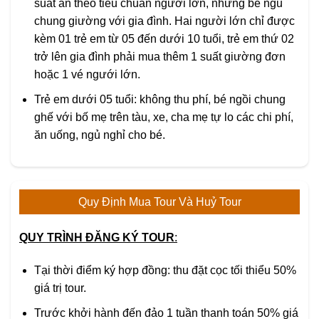
suất ăn theo tiêu chuẩn người lớn, nhưng bé ngủ
chung giường với gia đình. Hai người lớn chỉ được
kèm 01 trẻ em từ 05 đến dưới 10 tuổi, trẻ em thứ 02
trở lên gia đình phải mua thêm 1 suất giường đơn
hoặc 1 vé ngưới lớn.
Trẻ em dưới 05 tuổi: không thu phí, bé ngồi chung
ghế với bố mẹ trên tàu, xe, cha mẹ tự lo các chi phí,
ăn uống, ngủ nghỉ cho bé.
Quy Định Mua Tour Và Huỷ Tour
QUY TRÌNH ĐĂNG KÝ TOUR
:
Tại thời điểm ký hợp đồng: thu đặt cọc tối thiểu 50%
giá trị tour.
Trước khởi hành đến đảo 1 tuần thanh toán 50% giá