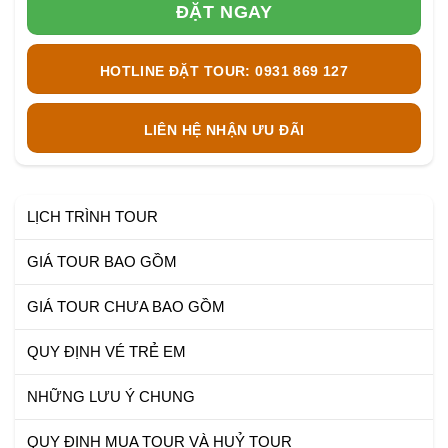
ĐẶT NGAY
HOTLINE ĐẶT TOUR: 0931 869 127
LIÊN HỆ NHẬN ƯU ĐÃI
LỊCH TRÌNH TOUR
GIÁ TOUR BAO GỒM
GIÁ TOUR CHƯA BAO GỒM
QUY ĐỊNH VÉ TRẺ EM
NHỮNG LƯU Ý CHUNG
QUY ĐỊNH MUA TOUR VÀ HUỶ TOUR