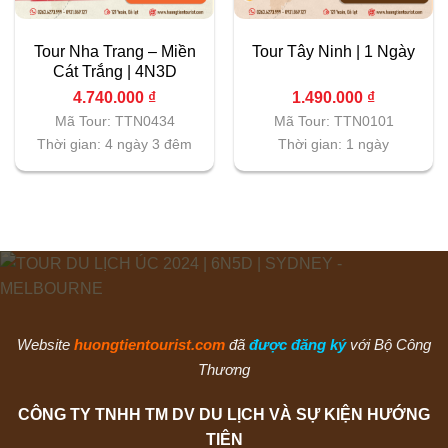
Tour Nha Trang – Miền
Tour Tây Ninh | 1 Ngày
Cát Trắng | 4N3D
4.740.000
₫
1.490.000
₫
Mã Tour: TTN0434
Mã Tour: TTN0101
Thời gian: 4 ngày 3 đêm
Thời gian: 1 ngày
Website
huongtientourist.com
đã
được đăng ký
với Bộ Công
Thương
CÔNG TY TNHH TM DV DU LỊCH VÀ SỰ KIỆN HƯỚNG
TIÊN