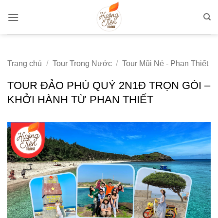
Bỏ
qua
nội
dung
Trang chủ
/
Tour Trong Nước
/
Tour Mũi Né - Phan Thiết
TOUR ĐẢO PHÚ QUÝ 2N1Đ TRỌN GÓI –
KHỞI HÀNH TỪ PHAN THIẾT