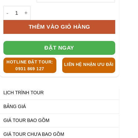
4.599.000 ₫
TOUR PHÚ QUỐC 4N3Đ số lượng
THÊM VÀO GIỎ HÀNG
ĐẶT NGAY
HOTLINE ĐẶT TOUR:
LIÊN HỆ NHẬN ƯU ĐÃI
0931 869 127
LỊCH TRÌNH TOUR
BẢNG GIÁ
GIÁ TOUR BAO GỒM
GIÁ TOUR CHƯA BAO GỒM