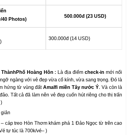
iển
500.000đ (23 USD)
/40 Photos)
300.000đ (14 USD)
)
 ThànhPhố Hoàng Hôn :
Là địa điểm
check-in
mới nổi
ngỡ ngàng với vẻ đẹp vừa cổ kính, vừa sang trọng. Đó là
ảm hứng từ vùng đất
Amalfi
miền Tây nước Ý
. Và còn là
 đảo. Tất cả đã làm nên vẻ đẹp cuốn hút riêng cho thị trấn
)
 giản
h – cáp treo Hòn Thơm khám phá 1 Đảo Ngọc từ trên cao
Vé tự túc là 700k/vé– )