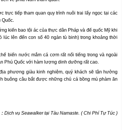
 trực tiếp tham quan quy trình nuôi trai lấy ngọc tại các
ú Quốc.
chứng kiến bao tội ác của thực dân Pháp và đế quốc Mỹ khi
 lúc lên đến con số 40 ngàn tù binh) trong khoảng thời
 chế biến nước mắm cá cơm rất nổi tiếng trong và ngoài
ân Phú Quốc với hàm lượng dinh dưỡng rất cao.
địa phương giàu kinh nghiệm, quý khách sẽ tận hưởng
ình buông câu bắt được những chú cá bồng mú phàm ăn
 :
Dịch vụ Seawalker tại Tàu Namaste. ( Chi Phí
Tự Túc )