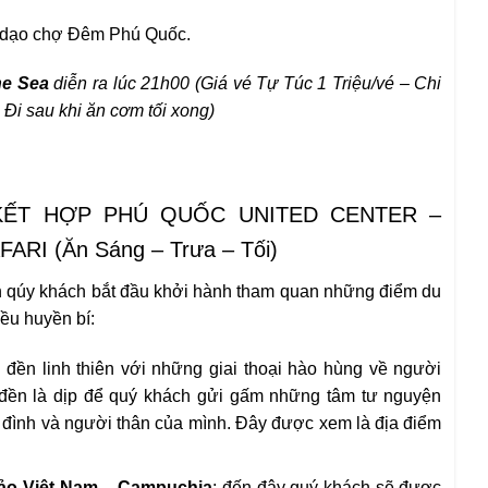
o dạo chợ Đêm Phú Quốc.
he Sea
diễn ra lúc 21h00
(
Giá vé Tự Túc 1
Triệu/vé – Chi
– Đi sau khi ăn cơm tối xong)
KẾT HỢP PHÚ QUỐC UNITED CENTER –
I (Ăn Sáng – Trưa – Tối)
 qúy khách bắt đầu khởi hành tham quan những điểm du
ều huyền bí:
 đền linh thiên với những giai thoại hào hùng về người
 đền là dịp để quý khách gửi gấm những tâm tư nguyện
 đình và người thân của mình. Đây được xem là địa điểm
ảo Việt Nam – Campuchia
: đến đây quý khách sẽ được