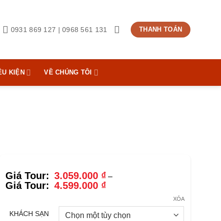
0931 869 127 | 0968 561 131
THANH TOÁN
ỀU KIỆN
VỀ CHÚNG TÔI
3.059.000
₫
–
Khoảng
4.599.000
₫
giá:
từ
XÓA
3.059.000 ₫
KHÁCH SẠN
đến