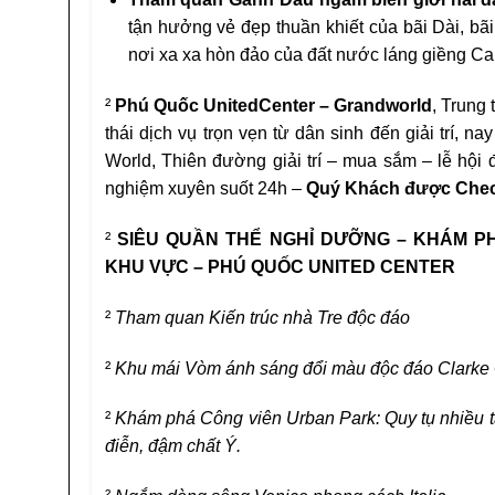
tận hưởng vẻ đẹp thuần khiết của bãi Dài, b
nơi xa xa hòn đảo của đất nước láng giềng C
²
Phú Quốc UnitedCenter – Grandworld
, Trung
thái dịch vụ trọn vẹn từ dân sinh đến giải trí,
World, Thiên đường giải trí – mua sắm – lễ hội
nghiệm xuyên suốt 24h –
Quý Khách được
Chec
²
SIÊU QUẦN THỂ NGHỈ DƯỠNG – KHÁM PH
KHU VỰC – PHÚ QUỐC UNITED CENTER
²
Tham quan Kiến trúc nhà Tre độc đáo
²
Khu mái Vòm ánh sáng đổi màu độc đáo Clarke
²
Khám phá Công viên Urban Park: Quy tụ nhiều 
điễn, đậm chất Ý.