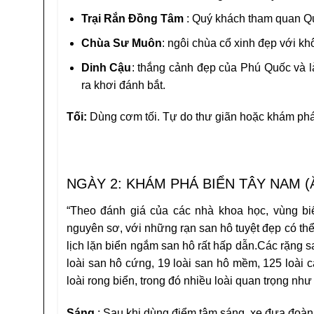
Trại Rắn Đồng Tâm
: Quý khách tham quan Qu
Chùa Sư Muôn
: ngôi chùa cổ xinh đẹp với kh
Dinh Cậu
: thắng cảnh đẹp của Phú Quốc và l
ra khơi đánh bắt.
Tối:
Dùng cơm tối. Tự do thư giãn hoặc khám p
NGÀY 2: KHÁM PHÁ BIỂN TÂY NAM (Ăn
“Theo đánh giá của các nhà khoa học, vùng bi
nguyên sơ, với những rạn san hô tuyệt đẹp có th
lịch lặn biển ngắm san hô rất hấp dẫn.Các rặng 
loài san hô cứng, 19 loài san hô mềm, 125 loài c
loài rong biển, trong đó nhiều loài quan trọng như
Sáng
: Sau khi dùng điểm tâm sáng, xe đưa đoàn