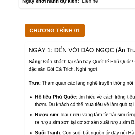
Ngày khởi hành dự kiến:
Liên hệ
CHƯƠNG TRÌNH 01
NGÀY 1: ĐẾN VỚI ĐẢO NGỌC (Ăn Trưa
Sáng
: Đón khách tại sân bay Quốc tế Phú Quốc
đặc sản Gỏi Cá Trích. Nghỉ ngơi.
Trưa
: Tham quan các làng nghề truyền thống nổi t
Hồ tiêu Phú Quốc
: tìm hiểu về cách trồng tiê
thơm. Du khách có thể mua tiêu về làm quà tại
Rượu sim
: loại rượu vang làm từ trái sim rừ
ra rượu sim sơn tại cơ sở sản xuất rượu sim 
Suối Tranh
: Con suối bắt nguồn từ dãy núi H