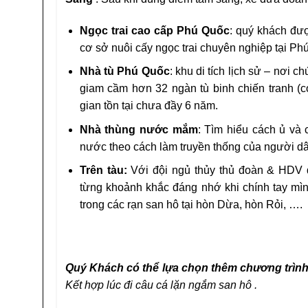
Ngọc trai cao cấp Phú Quốc
: quý khách được
cơ sở nuôi cấy ngọc trai chuyên nghiệp tại Ph
Nhà tù Phú Quốc
: khu di tích lịch sử – nơi 
giam cầm hơn 32 ngàn tù binh chiến tranh (có
gian tồn tại chưa đầy 6 năm.
Nhà thùng nước mắm
: Tìm hiểu cách ủ và
nước theo cách làm truyền thống của người d
Trên tàu:
Với đội ngủ thủy thủ đoàn & HDV 
từng khoảnh khắc đáng nhớ khi chính tay m
trong các rạn san hô tại hòn Dừa, hòn Rỏi, ….
Quý Khách có thể lựa chọn thêm chương trình
Kết hợp lúc đi câu cá lặn ngắm san hô .