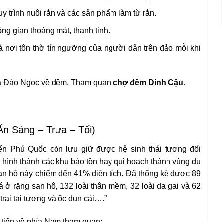
y trình nuôi rắn và các sản phẩm làm từ rắn.
ông gian thoáng mát, thanh tịnh.
à nơi tôn thờ tín ngưỡng của người dân trên đảo mỗi khi
há Đảo Ngọc về đêm. Tham quan
chợ đêm
Dinh
Cậu
.
 Sáng – Trưa – Tối)
ển Phú Quốc còn lưu giữ được hệ sinh thái tương đối
ể hình thành các khu bảo tồn hay qui hoạch thành vùng du
san hô này chiếm đến 41% diện tích. Đã thống kê được 89
á ở rặng san hô, 132 loài thân mềm, 32 loài da gai và 62
 trai tai tượng và ốc đun cái….”
 tiến về phía Nam tham quan: