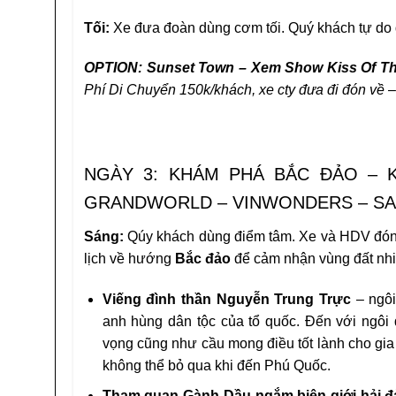
Tối:
Xe đưa đoàn dùng cơm tối. Quý khách tự d
OPTION: Sunset Town – Xem Show Kiss Of T
Phí Di Chuyển 150k/khách
, xe cty đưa đi đón về 
NGÀY 3: KHÁM PHÁ BẮC ĐẢO – 
GRANDWORLD – VINWONDERS – SAFAR
Sáng:
Qúy khách dùng điểm tâm. Xe và HDV đón
lịch về hướng
Bắc đảo
để cảm nhận vùng đất nhi
Viếng đình thần Nguyễn Trung Trực
– ngôi
anh hùng dân tộc của tổ quốc. Đến với ngôi
vọng cũng như cầu mong điều tốt lành cho gia
không thể bỏ qua khi đến Phú Quốc.
Tham quan Gành Dầu ngắm biên giới hải đ