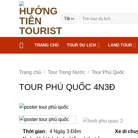
Bỏ
qua
Tìm
nội
kiếm:
dung
TRANG CHỦ
TOUR DU LỊCH
LAND TOUR
Trang chủ
/
Tour Trong Nước
/
Tour Phú Quốc
TOUR PHÚ QUỐC 4N3Đ
Thời gian:
4 Ngày 3 Đêm
Xe di chu