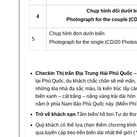
Chụp hình đôi dưới b
4
Photograph for the couple (CD
Chụp hình đơn dưới biển
5
Photograph for the single (CD/20 Photos
Checkin Thị trấn Địa Trung Hải Phú Quốc
–
tại Phú Quốc, du khách chắc chắn sẽ mê mẩn, 
những tòa nhà đa sắc màu, là kiến trúc lấy c
biển xanh – cát trắng – nắng vàng trải dài hòn
nằm ở phía Nam đảo Phú Quốc này. (Miễn Phí 
Trở về khách sạn
.Tắm biển/ hồ bơi.Tự do thư
Quý khách có thể lựa chọn thêm chương trìn
qua tuyến cáp treo trên biển dài nhất thế giới ( 