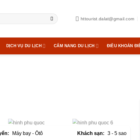
httourist.dalat@gmail.com
DỊCH VỤ DU LỊCH
CẨM NANG DU LỊCH
ĐIỀU KHOẢN ĐI
yển:
Máy bay - Ôtô
Khách sạn:
3 - 5 sao