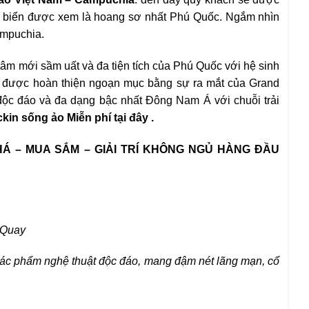
ãi biển được xem là hoang sơ nhất Phú Quốc. Ngắm nhìn
ampuchia.
 tâm mới sầm uất và đa tiện tích của Phú Quốc với hệ sinh
 nay được hoàn thiện ngoạn mục bằng sự ra mắt của Grand
 độc đáo và đa dạng bậc nhất Đông Nam Á với chuỗi trải
kin sống ảo Miễn phí tại đây .
Á – MUA SẮM – GIẢI TRÍ KHÔNG
NGỦ HÀNG ĐẦU
Quay
tác
phẩm nghệ thuật độc đáo, mang đậm nét lãng mạn,
cổ