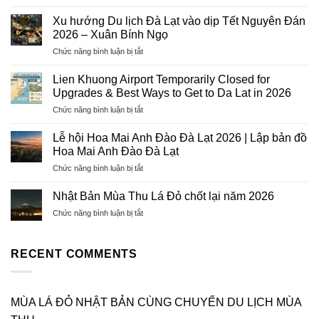
Dịch
Vụ
Xu hướng Du lịch Đà Lạt vào dịp Tết Nguyên Đán
Visa
2026 – Xuân Bính Ngọ
Trọn
ở
Chức năng bình luận bị tắt
Gói
Xu
2026
hướng
–
Lien Khuong Airport Temporarily Closed for
Du
Hướng
Upgrades & Best Ways to Get to Da Lat in 2026
lịch
Tiên
ở
Chức năng bình luận bị tắt
Đà
Tourist:
Lien
Lạt
Uy
Khuong
vào
Lễ hội Hoa Mai Anh Đào Đà Lạt 2026 | Lập bản đồ
Tín,
Airport
dịp
Hoa Mai Anh Đào Đà Lạt
Chuyên
Temporarily
Tết
Nghiệp,
ở
Chức năng bình luận bị tắt
Closed
Nguyên
Tỷ
Lễ
for
Đán
Lệ
hội
Upgrades
Nhật Bản Mùa Thu Lá Đỏ chốt lại năm 2026
2026
Đậu
Hoa
&
–
Cao
ở
Chức năng bình luận bị tắt
Mai
Best
Xuân
Nhật
Anh
Ways
Bính
Bản
Đào
to
Ngọ
Mùa
RECENT COMMENTS
Đà
Get
Thu
Lạt
to
Lá
2026
Da
Đỏ
|
Lat
chốt
MÙA LÁ ĐỎ NHẬT BẢN CÙNG CHUYẾN DU LỊCH MÙA
Lập
in
lại
bản
2026