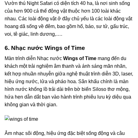
Vườn thú Night Safari có diện tích 40 ha, là nơi sinh sống
của hơn 900 cá thể động vật thuộc hơn 100 loài khác
nhau. Các loài động vật ở đây chủ yếu là các loài động vật
hoang dã sống về đêm, bao gồm hổ, báo, sư tử, gấu trúc,
voi, tê giác, linh dương,….
6. Nhạc nước Wings of Time
Màn trình diễn Nhạc nước
Wings of Time
mang đến du
khách một trải nghiệm âm thanh và ánh sáng mãn nhãn,
kết hợp nhuần nhuyễn giữa nghệ thuật trình diễn 3D, laser,
hiệu ứng nước, lửa và pháo hoa. Sân khấu chính là màn
hình nước khổng lồ trải dài trên bờ biển Siloso thơ mộng,
hứa hẹn dẫn dắt bạn vào hành trình phiêu lưu kỳ diệu qua
không gian và thời gian.
Âm nhạc sôi động, hiệu ứng đặc biệt sống động và câu