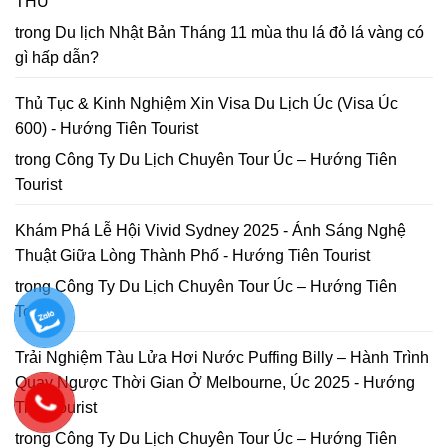
THU
năm
đồ
2026
Hoa
trong
Du lịch Nhật Bản Tháng 11 mùa thu lá đỏ lá vàng có
Mai
gì hấp dẫn?
Anh
Đào
Đà
Thủ Tục & Kinh Nghiệm Xin Visa Du Lịch Úc (Visa Úc
Lạt
600) - Hướng Tiên Tourist
trong
Công Ty Du Lịch Chuyên Tour Úc – Hướng Tiên
Tourist
Khám Phá Lễ Hội Vivid Sydney 2025 - Ánh Sáng Nghệ
Thuật Giữa Lòng Thành Phố - Hướng Tiên Tourist
trong
Công Ty Du Lịch Chuyên Tour Úc – Hướng Tiên
Tourist
Trải Nghiệm Tàu Lửa Hơi Nước Puffing Billy – Hành Trình
Quay Ngược Thời Gian Ở Melbourne, Úc 2025 - Hướng
Tiên Tourist
trong
Công Ty Du Lịch Chuyên Tour Úc – Hướng Tiên