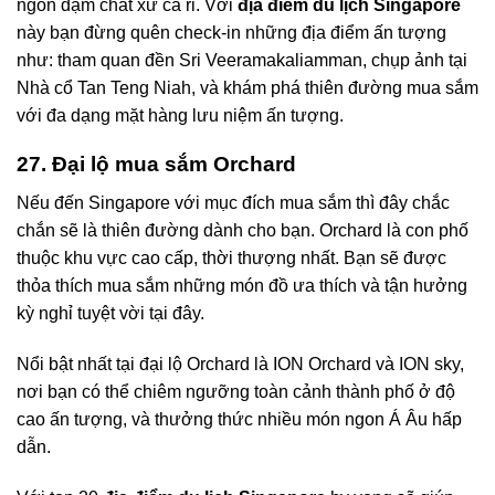
ngon đậm chất xứ cà ri. Với
địa điểm du lịch Singapore
này bạn đừng quên check-in những địa điểm ấn tượng
như: tham quan đền Sri Veeramakaliamman, chụp ảnh tại
Nhà cổ Tan Teng Niah, và khám phá thiên đường mua sắm
với đa dạng mặt hàng lưu niệm ấn tượng.
27. Đại lộ mua sắm Orchard
Nếu đến Singapore với mục đích mua sắm thì đây chắc
chắn sẽ là thiên đường dành cho bạn. Orchard là con phố
thuộc khu vực cao cấp, thời thượng nhất. Bạn sẽ được
thỏa thích mua sắm những món đồ ưa thích và tận hưởng
kỳ nghỉ tuyệt vời tại đây.
Nổi bật nhất tại đại lộ Orchard là ION Orchard và ION sky,
nơi bạn có thể chiêm ngưỡng toàn cảnh thành phố ở độ
cao ấn tượng, và thưởng thức nhiều món ngon Á Âu hấp
dẫn.