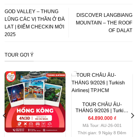
GOD VALLEY – THUNG
DISCOVER LANGBIANG
LŨNG CÁC VỊ THẦN Ở ĐÀ
MOUNTAIN – THE ROOF
LẠT | ĐIỂM CHECKIN MỚI
OF DALAT
2025
TOUR GỢI Ý
TOUR CHÂU ÂU-
THÁNG 9/2026 | Turkish
Airlines| TP.HCM
64.890.000
₫
Mã Tour: AU-26-001
Thời gian: 9 Ngày 8 Đêm