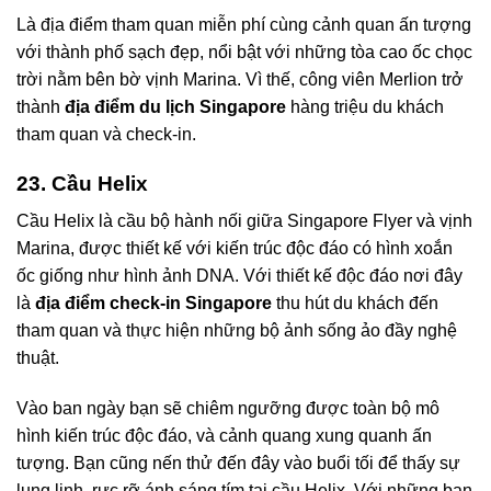
Là địa điểm tham quan miễn phí cùng cảnh quan ấn tượng
với thành phố sạch đẹp, nổi bật với những tòa cao ốc chọc
trời nằm bên bờ vịnh Marina. Vì thế, công viên Merlion trở
thành
địa điểm du lịch Singapore
hàng triệu du khách
tham quan và check-in.
23. Cầu Helix
Cầu Helix là cầu bộ hành nối giữa Singapore Flyer và vịnh
Marina, được thiết kế với kiến trúc độc đáo có hình xoắn
ốc giống như hình ảnh DNA. Với thiết kế độc đáo nơi đây
là
địa điểm check-in Singapore
thu hút du khách đến
tham quan và thực hiện những bộ ảnh sống ảo đầy nghệ
thuật.
Vào ban ngày bạn sẽ chiêm ngưỡng được toàn bộ mô
hình kiến trúc độc đáo, và cảnh quang xung quanh ấn
tượng. Bạn cũng nến thử đến đây vào buổi tối để thấy sự
lung linh, rực rỡ ánh sáng tím tại cầu Helix. Với những ban