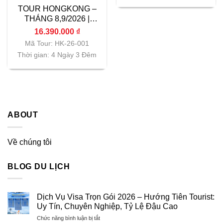
TOUR HONGKONG –
THÁNG 8,9/2026 |
Vietnam Airlines|
16.390.000
₫
TP.HCM
Mã Tour: HK-26-001
Thời gian: 4 Ngày 3 Đêm
ABOUT
Về chúng tôi
BLOG DU LỊCH
Dịch Vụ Visa Trọn Gói 2026 – Hướng Tiên Tourist:
Uy Tín, Chuyên Nghiệp, Tỷ Lệ Đậu Cao
ở
Chức năng bình luận bị tắt