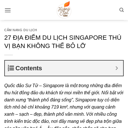
Bỏ
qua
nội
dung
CẨM NANG DU LỊCH
27 ĐỊA ĐIỂM DU LỊCH SINGAPORE THÚ
VỊ BẠN KHÔNG THỂ BỎ LỠ
Contents
Quốc đảo Sư Tử – Singapore là một trong những địa điểm
thu hút đông đảo du khách từ mọi miền thế giới. Nổi bật với
danh xưng “thành phố đáng sống”, Singapore tuy có diện
tích nhỏ bé chỉ khoảng 719 km², nhưng với quang cảnh
xanh – sạch – đẹp, thành phố văn minh. Với nhiều công
trình kiến trúc độc đáo, nơi đây mang vẻ đẹp pha trộn giữa